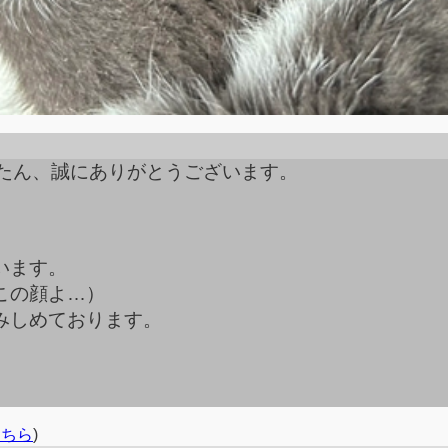
理たん、誠にありがとうございます。
います。
この顔よ…）
みしめております。
こちら
)