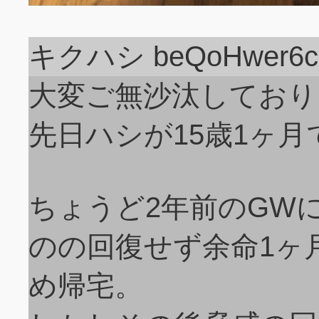
キクハシ beQoHwer6c
大変ご無沙汰しており
先日ハシが15歳1ヶ
ちょうど2年前のGW
のの回復せず余命1ヶ
め帰宅。