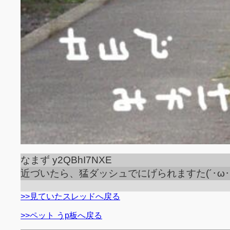
なまず y2QBhI7NXE
近づいたら、猛ダッシュでにげられますた(´･ω･`)ｼ
>>見ていたスレッドへ戻る
>>ペット うp板へ戻る