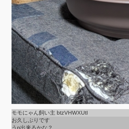
モモにゃん飼い主 btzVHWXUtI
お久しぶりです
うp出来るかな？