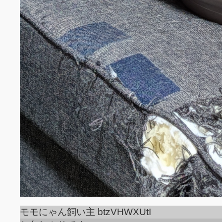
モモにゃん飼い主 btzVHWXUtI