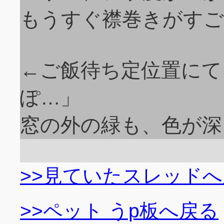
もうすぐ襟巻きがすご
←ご飯待ち定位置にて
ぽ…」
窓の外の緑も、色が深
>>見ていたスレッド
>>ペット うp板へ戻る