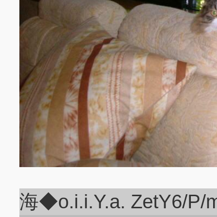
海◆o.i.i.Y.a. ZetY6/P/