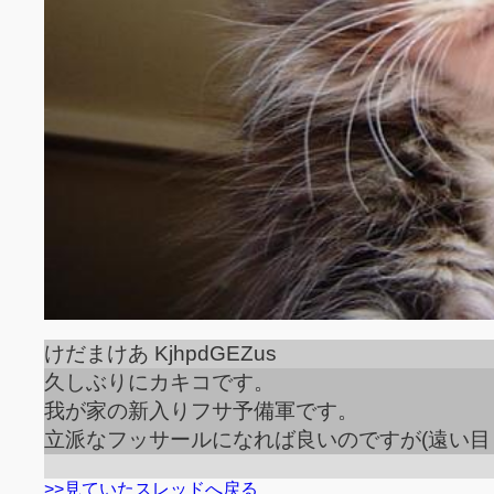
けだまけあ KjhpdGEZus
久しぶりにカキコです。
我が家の新入りフサ予備軍です。
立派なフッサールになれば良いのですが(遠い目
>>見ていたスレッドへ戻る