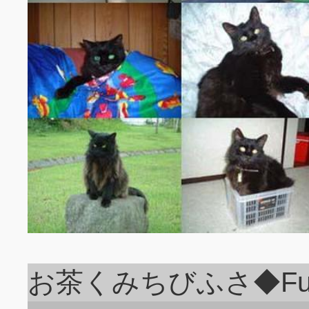
お茶くみちびふさ◆FusaV