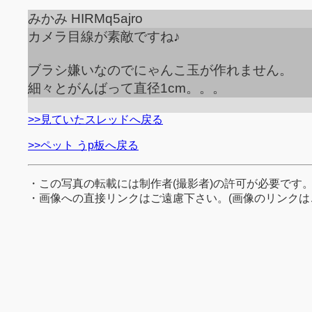
みかみ HIRMq5ajro
カメラ目線が素敵ですね♪
ブラシ嫌いなのでにゃんこ玉が作れません。
細々とがんばって直径1cm。。。
>>見ていたスレッドへ戻る
>>ペット うp板へ戻る
・この写真の転載には制作者(撮影者)の許可が必要です
・画像への直接リンクはご遠慮下さい。(画像のリンクは