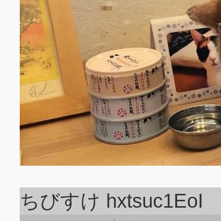
ちびすけ hxtsuc1EoI