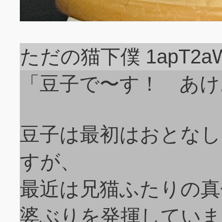
ただの猫下僕 1apT2a
「豆子で〜す！ あけ
豆子は最初はおとなし
すが、
最近は兄猫ふたりの真
婆ぶりを発揮していま