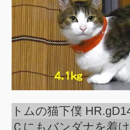
トムの猫下僕 HR.gD14
Ｃにもバンダナを着け