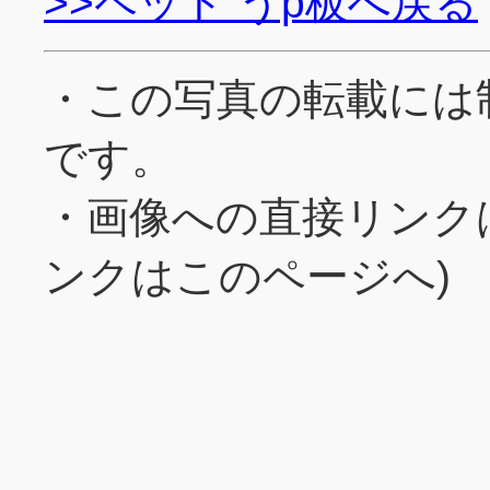
>>ペット うp板へ戻る
・この写真の転載には
です。
・画像への直接リンク
ンクはこのページへ)