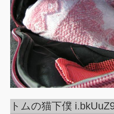
トムの猫下僕 i.bkUuZ9