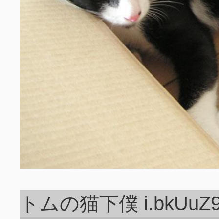
トムの猫下僕 i.bkUuZ9