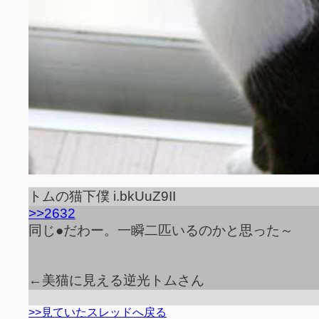
トムの猫下僕 i.bkUuZ9II
>>2632
同じ●だわー。一瞬二匹いるのかと思った～
←美猫に見える逆光トムさん
>>見ていたスレッドへ戻る