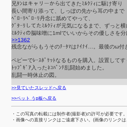
兄ﾀﾝはキャリーから出てきたﾐﾙｸﾃｨに駆け寄り
長い間寄り添って、しっぽの先から耳の中まで
ﾍﾞﾛｰﾘﾍﾞﾛｰﾘ丹念に舐めてやって、
ｸﾞﾀｰﾘしてたﾐﾙｸﾃｨが元気になるまで、ずっ
ﾐﾙｸﾃｨの脳味噌に1mlでいいからその優しさを
>>1362
残念ながらもうそのﾁｰﾀﾏはﾅｲﾅｲ…。最後のω
ペピーでﾚｰｽﾎﾟｹｯﾄなるものを購入。設置してすぐ
ﾄｯﾌﾟｷﾞｱ入ったﾈｺﾊﾟﾝﾁ乱闘始めました。
乱闘一時休止の図。
>>見ていたスレッドへ戻る
>>ペット うp板へ戻る
・この写真の転載には制作者(撮影者)の許可が必要です
・画像への直接リンクはご遠慮下さい。(画像のリンクは