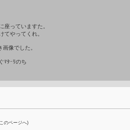
と横に座っていますた。
分けてやってくれ。
付き画像でした。
ﾏﾀｰﾘのち
。
このページへ)