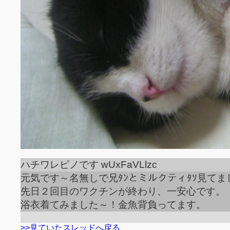
ハチワレピノです wUxFaVLlzc
元気です～名無しで兄ﾀﾝとミルクティﾀｿ見てま
先日２回目のワクチンが終わり、一安心です。
浴衣着てみました～！金魚背負ってます。
>>見ていたスレッドへ戻る