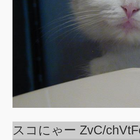
スコにゃー ZvC/chVtF