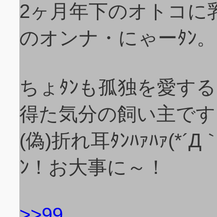
2ヶ月年下のオトコに
のオンナ・にゃーﾀﾝ。
ちょﾀﾝも孤独を愛す
得た気分の飼い主です
(偽)折れ耳ﾀﾝﾊｧﾊｧ(
ﾝ！お大事に～！
>>99