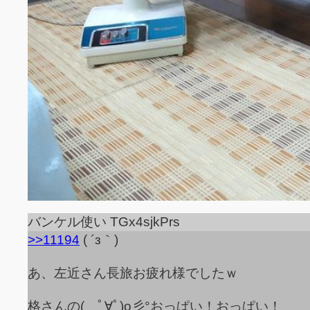
バンケル使い TGx4sjkPrs
>>11194
( ´з｀)
あ、左近さん長旅お疲れ様でしたｗ
格さんの( ﾟ∀ﾟ)o彡°おっぱい！おっぱい！