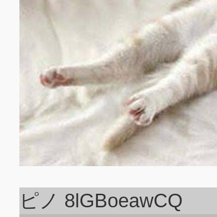
ピノ 8lGBoeawCQ