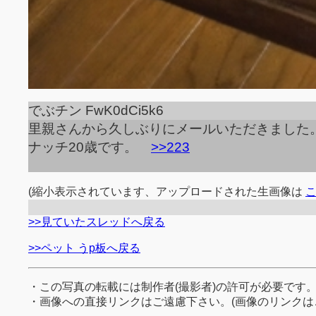
でぶチン FwK0dCi5k6
里親さんから久しぶりにメールいただきました
ナッチ20歳です。
>>223
(縮小表示されています、アップロードされた生画像は
>>見ていたスレッドへ戻る
>>ペット うp板へ戻る
・この写真の転載には制作者(撮影者)の許可が必要です
・画像への直接リンクはご遠慮下さい。(画像のリンクは