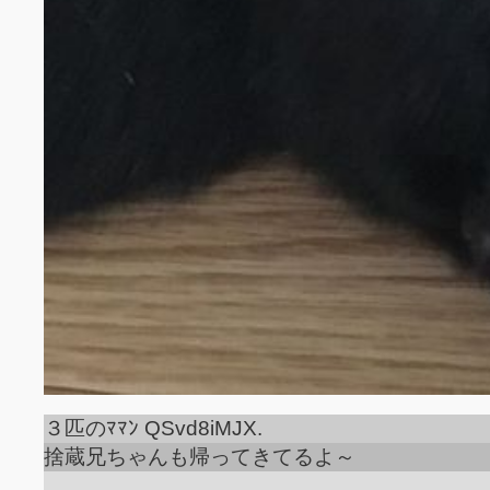
３匹のﾏﾏﾝ QSvd8iMJX.
捨蔵兄ちゃんも帰ってきてるよ～