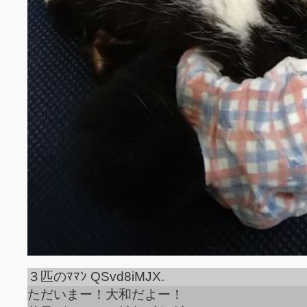
３匹のﾏﾏﾝ QSvd8iMJX.
ただいまー！大和だよー！