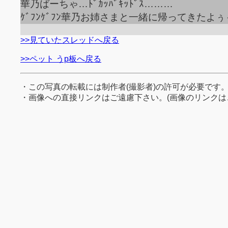
華乃ばーちゃ…ﾄﾞｶｯﾊﾞｷｯﾄﾞｽ………
ｹﾞﾌﾝｹﾞﾌﾝ華乃お姉さまと一緒に帰ってきたよぅ
>>見ていたスレッドへ戻る
>>ペット うp板へ戻る
・この写真の転載には制作者(撮影者)の許可が必要です
・画像への直接リンクはご遠慮下さい。(画像のリンクは