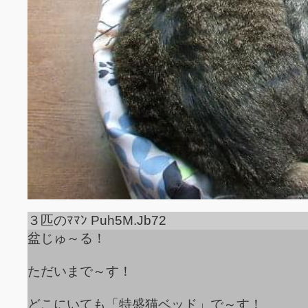
３匹のﾏﾏﾝ Puh5M.Jb72
盆じゅ～る！
ただいまで～す！
どこにいても「特盛猫ベッド」で～す！