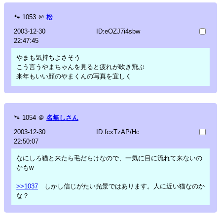
🐾
1053
＠
松
2003-12-30
ID:eOZJ7i4sbw
22:47:45
やまも気持ちよさそう
こう言うやまちゃんを見ると疲れが吹き飛ぶ
来年もいい顔のやまくんの写真を宜しく
🐾
1054
＠
名無しさん
2003-12-30
ID:fcxTzAP/Hc
22:50:07
なにしろ猫と来たら毛だらけなので、一気に目に流れて来ないの
かもw
>>1037
しかし信じがたい光景ではあります。人に近い猫なのか
な？