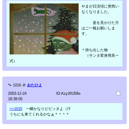
やまが日没頃に突然い
なくなりました。
姿を見かけた方
はご一報お願いしま
す。
＊持ち出した物
（サンタ変身用具一
式）
🐾
1016
＠
おたひよ
2003-12-24
ID:Azy2fiU59o
18:38:05
>>1015
一瞬かなりビビッタよ（汗
うちにも来てくれるかなぁ＊＾＾＊