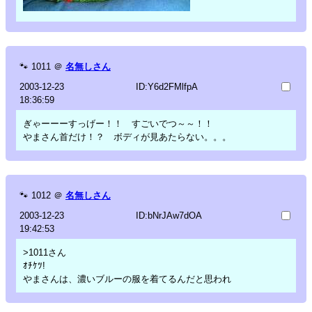
🐾
1011
＠
名無しさん
2003-12-23
ID:Y6d2FMlfpA
18:36:59
ぎゃーーーすっげー！！ すごいでつ～～！！
やまさん首だけ！？ ボディが見あたらない。。。
🐾
1012
＠
名無しさん
2003-12-23
ID:bNrJAw7dOA
19:42:53
>1011さん
ｵﾁｹﾂ!
やまさんは、濃いブルーの服を着てるんだと思われ