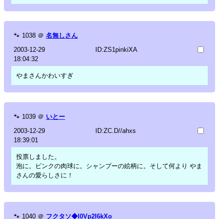
🐾
1038
＠
名無しさん
2003-12-29
ID:ZS1pinkiXA
18:04:32
やまさんかわいすぎ
🐾
1039
＠
いとー
2003-12-29
ID:ZC.D//ahxs
18:39:01
投票しました。
泡に。ピンクの肉球に。シャンプーの絵柄に。そして何より やま
さんの愛らしさに！
🐾
1040
＠
フクタソ◆l0Vp2I6kXo