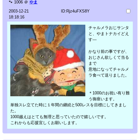
🐾
1006
＠
やま
2003-12-21
ID:Rjz4uFXS8Y
18:18:16
チャルメラおじサンタ
と、やまトナカイどえ
す―
かなり前の事ですが、
おじさん欲しくて当る
まで
意地になってチャルメ
ラ食べて送りました。
＊1000のお祝い有り難
う御座います。
単独スレ立てた時に１年間の継続と500レスを目標にしてきまし
た。
1000越えはとても無理と思っていたので嬉しいです。
これからも応援宜しくお願いします。