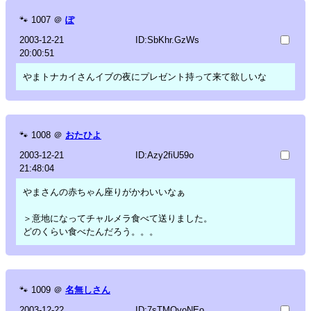
🐾
1007
＠
ぽ
2003-12-21
ID:SbKhr.GzWs
20:00:51
やまトナカイさんイブの夜にプレゼント持って来て欲しいな
🐾
1008
＠
おたひよ
2003-12-21
ID:Azy2fiU59o
21:48:04
やまさんの赤ちゃん座りがかわいいなぁ
＞意地になってチャルメラ食べて送りました。
どのくらい食べたんだろう。。。
🐾
1009
＠
名無しさん
2003-12-22
ID:7sTMQyoNEo