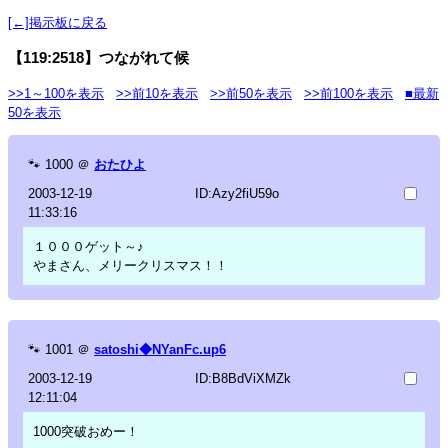
[←]掲示板に戻る
【119:2518】つながれて候
>>1～100を表示
>>前10を表示
>>前50を表示
>>前100を表示
■最新
50を表示
🐾
1000
＠
おたひよ
2003-12-19
ID:Azy2fiU59o
11:33:16
１０００ゲット～♪
やまさん、メリークリスマス！！
🐾
1001
＠
satoshi◆NYanFc.up6
2003-12-19
ID:B8BdViXMZk
12:11:04
1000突破おめー！