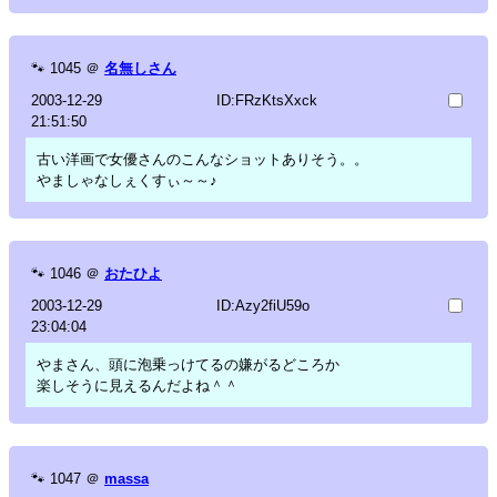
🐾
1045
＠
名無しさん
2003-12-29
ID:FRzKtsXxck
21:51:50
古い洋画で女優さんのこんなショットありそう。。
やましゃなしぇくすぃ～～♪
🐾
1046
＠
おたひよ
2003-12-29
ID:Azy2fiU59o
23:04:04
やまさん、頭に泡乗っけてるの嫌がるどころか
楽しそうに見えるんだよね＾＾
🐾
1047
＠
massa