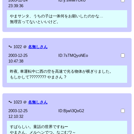
2003-12-24
ID:y.sMwiTOxU
23:39:36
やまサンタ、うちの子は一体何をお願いしたのかな…
無理言ってないといいけど。
🐾
1022
＠
名無しさん
2003-12-25
ID:7sTMQyoNEo
10:47:38
昨夜, 車運転中に西の空を高速で光る物体が横ぎりました。
もしかして???????? やまさん ?
🐾
1023
＠
名無しさん
2003-12-25
ID:Bjw/i3QoG2
12:10:32
すばらしい。童話の世界ですねー
やまさん、メルヘンでつ。なごむワ～