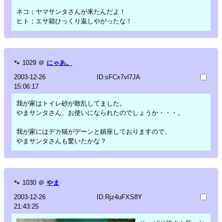
ネコ；ヤマサンタさんが来たんだよ！
ヒト；エサ箱ひっくり返しやがったな！
🐾
1029
＠
にゃあ。
2003-12-26
ID:sFCx7vl7JA
15:06:17
我が家はトイレ砂が散乱してました。
やまサンタさん、お使いになられたのでしょうか・・・。
我が家にはデカ猫がデーンと鎮座しておりますので、
やまサンタさんも驚いたかな？
🐾
1030
＠
やま
2003-12-26
ID:Rjz4uFXS8Y
21:43:25