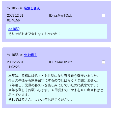
🐾
1055
＠
名無しさん
2003-12-31
ID:y.sMwiTOxU
01:48:56
>>1050
そりゃ絶対オフ会しなくちゃだわ！
🐾
1056
＠
やま飼主
2003-12-31
ID:Rjz4uFXS8Y
11:02:25
本年は、皆様には色々とお世話になり有り難う御座いました。
今日の午後から家を留守にするのでしばらくＰＣ開けません。
（年越し、元旦の各スレを楽しみにしていたのに残念です。）
来年も宜しくお願いします。４日頃までにやまをＵＰ出来ればと
思っています。
それでは皆さん、よいお年お迎えください。