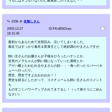
うちにはネコもいないのに殺風景このうえなし・・
🐾
1036
＠
名無しさん
2003-12-27
ID:FKnB0tOnoc
18:15:45
最初からあらためて全部読み、泣いてしまいました。
最近ではすっかり着衣＆変身王として絶好調のやまさんですが、
飼い主さんのお嬢さんが子猫をひろったハナシとか、
近所のノラちゃんが飼い猫になっていった過程とか、
アゲハ蝶とたわむれるやまさんの顔・・・海へ行ったりバーベキ
ューへ行ったり。
歴史、歴史ですよおおおおお！！
歴史を経るにしたがって、コスチュームも飼い主さんのコメント
も
ものすごくパワーアップされてきてるし！（って偉そうにごめん
なさい）