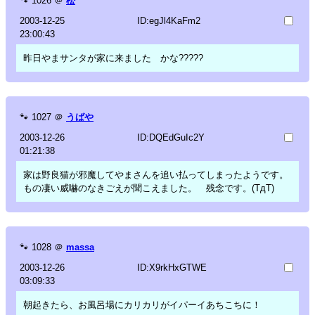
🐾
1026
＠
松
2003-12-25
ID:egJl4KaFm2
23:00:43
昨日やまサンタが家に来ました かな?????
🐾
1027
＠
うばや
2003-12-26
ID:DQEdGuIc2Y
01:21:38
家は野良猫が邪魔してやまさんを追い払ってしまったようです。
もの凄い威嚇のなきごえが聞こえました。 残念です。(TдT)
🐾
1028
＠
massa
2003-12-26
ID:X9rkHxGTWE
03:09:33
朝起きたら、お風呂場にカリカリがイパーイあちこちに！