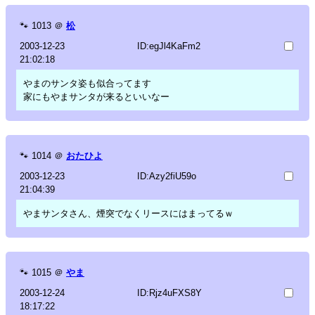
🐾
1013
＠
松
2003-12-23
ID:egJl4KaFm2
21:02:18
やまのサンタ姿も似合ってます
家にもやまサンタが来るといいなー
🐾
1014
＠
おたひよ
2003-12-23
ID:Azy2fiU59o
21:04:39
やまサンタさん、煙突でなくリースにはまってるｗ
🐾
1015
＠
やま
2003-12-24
ID:Rjz4uFXS8Y
18:17:22