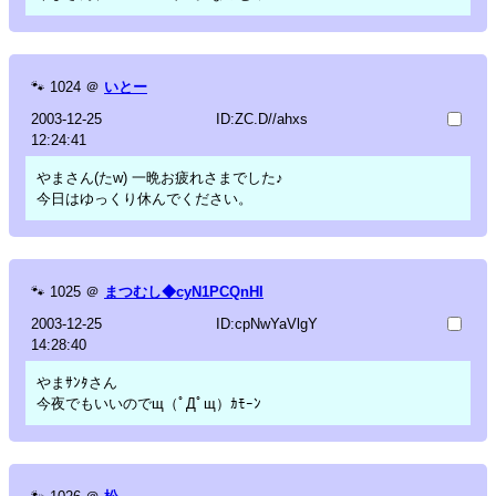
🐾
1024
＠
いとー
2003-12-25
ID:ZC.D//ahxs
12:24:41
やまさん(たw) 一晩お疲れさまでした♪
今日はゆっくり休んでください。
🐾
1025
＠
まつむし◆cyN1PCQnHI
2003-12-25
ID:cpNwYaVlgY
14:28:40
やまｻﾝﾀさん
今夜でもいいのでщ（ﾟДﾟщ）ｶﾓｰﾝ