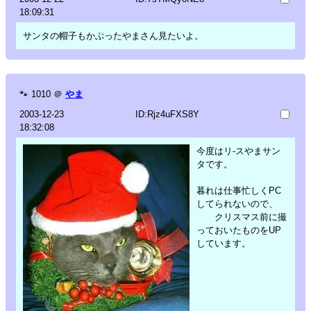
18:09:31
サンタの帽子もかぶったやまさん見たいよ。
🐾
1010
＠
やま
2003-12-23
ID:Rjz4uFXS8Y
18:32:08
今度はリ-スやまサン
タです。
暮れは仕事忙しくPC
してられないので、
クリスマス前に撮
っておいたものをUP
しています。