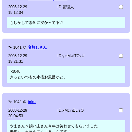
2003-12-29
ID:管理人
19:12:04
もしかして湯船に浸かってる?!
🐾
1041
＠
名無しさん
2003-12-29
ID:y.sMwiTOxU
19:21:31
>1040
きっといつもの水槽お風呂かと。
🐾
1042
＠
toku
2003-12-29
ID:xMcinELIsQ
20:04:53
やまさん＆飼い主さん今年は笑わせてもらいました
来年も、玉三郎共々よろしくです！