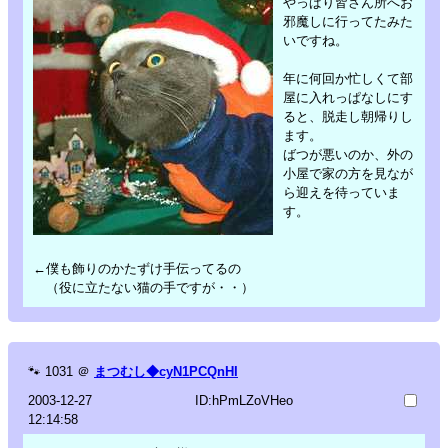
やっぱり皆さん所へお
邪魔しに行ってたみた
いですね。
年に何回か忙しくて部
屋に入れっぱなしにす
ると、脱走し朝帰りし
ます。
ばつが悪いのか、外の
小屋で家の方を見なが
ら迎えを待っていま
す。
←僕も飾りのかたずけ手伝ってるの
（役に立たない猫の手ですが・・）
🐾
1031
＠
まつむし◆cyN1PCQnHI
2003-12-27
ID:hPmLZoVHeo
12:14:58