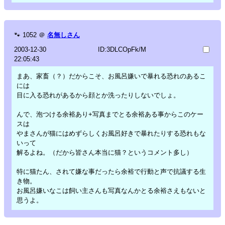
🐾
1052
＠
名無しさん
2003-12-30
ID:3DLCOpFk/M
22:05:43
まあ、家畜（？）だからこそ、お風呂嫌いで暴れる恐れのあるこ
には
目に入る恐れがあるから顔とか洗ったりしないでしょ。
んで、泡つける余裕あり+写真までとる余裕ある事からこのケー
スは
やまさんが猫にはめずらしくお風呂好きで暴れたりする恐れもな
いって
解るよね。（だから皆さん本当に猫？というコメント多し）
特に猫たん、されて嫌な事だったら余裕で行動と声で抗議する生
き物。
お風呂嫌いなこは飼い主さんも写真なんかとる余裕さえもないと
思うよ。