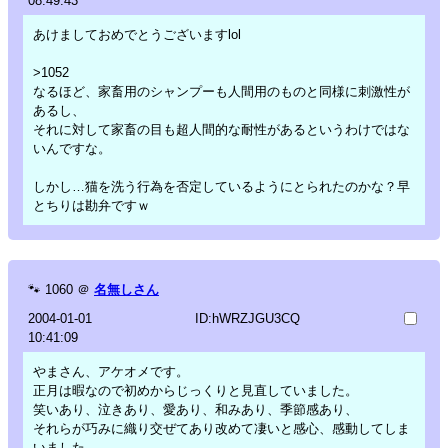
08:49:43
あけましておめでとうございますlol
>1052
なるほど、家畜用のシャンプーも人間用のものと同様に刺激性が
あるし、
それに対して家畜の目も超人間的な耐性があるというわけではな
いんですな。
しかし…猫を洗う行為を否定しているようにとられたのかな？早
とちりは勘弁ですｗ
🐾
1060
＠
名無しさん
2004-01-01
ID:hWRZJGU3CQ
10:41:09
やまさん、アケオメです。
正月は暇なので初めからじっくりと見直していました。
笑いあり、泣きあり、愛あり、和みあり、季節感あり、
それらが巧みに織り交ぜてあり改めて凄いと感心、感動してしま
いました。