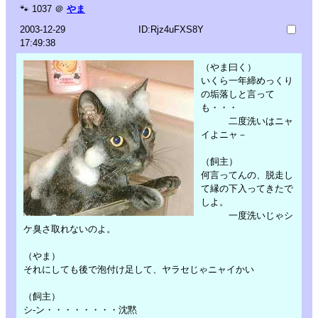
🐾
1037
＠
やま
2003-12-29
ID:Rjz4uFXS8Y
17:49:38
（やま曰く）
いくら一年締めっくり
の垢落しと言って
も・・・
二度洗いはニャ
イよニャ－
（飼主）
何言ってんの、脱走し
て縁の下入ってきたで
しよ。
一度洗いじゃシ
ケ臭さ取れないのよ。
（やま）
それにしても後で泡付け足して、ヤラセじゃニャイかい
（飼主）
シ-ン・・・・・・・・沈黙