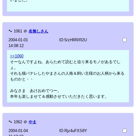
🐾
1061
＠
名無しさん
2004-01-01
ID:5/zHRR/R2U
14:08:12
>>1060
そーなんですよね、あらためて読むと迫り来るモノがあるでし
ょ。
それも猫バナレしたやまさんの人格＆飼い主様のお人柄から来る
ものかと・・
みなさま あけおめでつー。
本年も楽しませて＆感動させていただきたく思います。
🐾
1062
＠
やま
2004-01-04
ID:Rjz4uFXS8Y