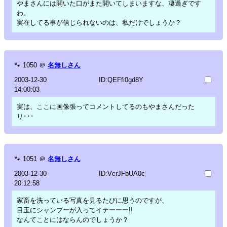
やまさんには開いた口がまた開いてしまいますな、凄過ぎです
わ。
実在してる事が信じられないのは、私だけでしょうか？
🐾
1050
＠
名無しさん
2003-12-30
ID:QEFfi0gd8Y
14:00:03
実は、ここに画像張ってコメントしてるのもやまさんだった
り･･･
🐾
1051
＠
名無しさん
2003-12-30
ID:VcrJFbUA0c
20:12:58
家畜を洗っている写真を見るたびに思うのですが、
目玉にシャンプーが入ってイテーーー!!
なんてことにはならんのでしょうか？