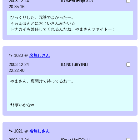
2003-12-24
ID:wE5DHdpGGA
20:35:16
びっくりした、冗談でよかったー。
ぅゎぁほんとにおじいさんみたい☆
トナカイも兼任してくれるんだね、やまさんファイトー！
🐾
1020
＠
名無しさん
2003-12-24
ID:N0Td9YfNLI
22:22:40
やまさん、窓開けて待ってるわー。
ﾁﾄ寒いかなw
🐾
1021
＠
名無しさん