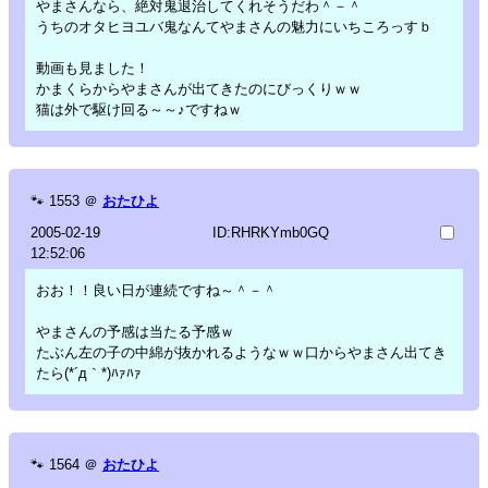
やまさんなら、絶対鬼退治してくれそうだわ＾－＾
うちのオタヒヨユバ鬼なんてやまさんの魅力にいちころっすｂ
動画も見ました！
かまくらからやまさんが出てきたのにびっくりｗｗ
猫は外で駆け回る～～♪ですねｗ
🐾
1553
＠
おたひよ
2005-02-19
ID:RHRKYmb0GQ
12:52:06
おお！！良い日が連続ですね～＾－＾
やまさんの予感は当たる予感ｗ
たぶん左の子の中綿が抜かれるようなｗｗ口からやまさん出てき
たら(*´д｀*)ﾊｧﾊｧ
🐾
1564
＠
おたひよ