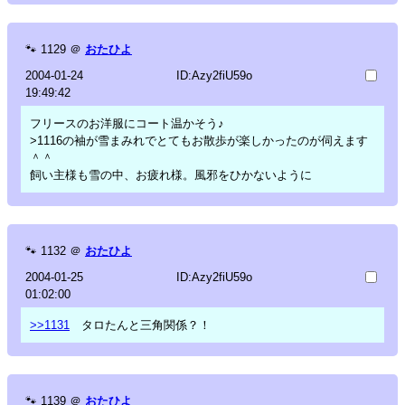
🐾
1129
＠
おたひよ
2004-01-24
ID:Azy2fiU59o
19:49:42
フリースのお洋服にコート温かそう♪
>1116の袖が雪まみれでとてもお散歩が楽しかったのが伺えます
＾＾
飼い主様も雪の中、お疲れ様。風邪をひかないように
🐾
1132
＠
おたひよ
2004-01-25
ID:Azy2fiU59o
01:02:00
>>1131
タロたんと三角関係？！
🐾
1139
＠
おたひよ