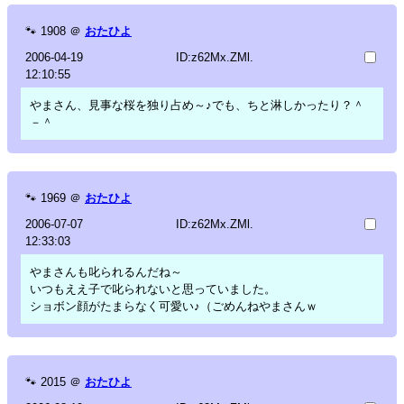
🐾
1908
＠
おたひよ
2006-04-19
ID:z62Mx.ZMl.
12:10:55
やまさん、見事な桜を独り占め～♪でも、ちと淋しかったり？＾
－＾
🐾
1969
＠
おたひよ
2006-07-07
ID:z62Mx.ZMl.
12:33:03
やまさんも叱られるんだね～
いつもええ子で叱られないと思っていました。
ショボン顔がたまらなく可愛い♪（ごめんねやまさんｗ
🐾
2015
＠
おたひよ