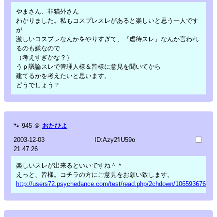
やまさん、非猫外さん
わかりました。私もコスプレスレがあると楽しいと思う一人です
が
激しいコスプレなんかをやりすぎて、『虐待スレ』なんか言われ
るのも嫌なので
（考えすぎかな？）
うｐ議論スレで管理人様＆皆様に意見を聞いてから
建てるかを考えたいと思います。
どうでしょう？
🐾
945
＠
おたひよ
2003-12-03
ID:Azy2fiU59o
21:47:26
楽しいスレが出来るといいですね＾＾
えっと、皆様。コチラの方にご意見をお願い致します。
http://users72.psychedance.com/test/read.php/2chdown/1065936765/l5