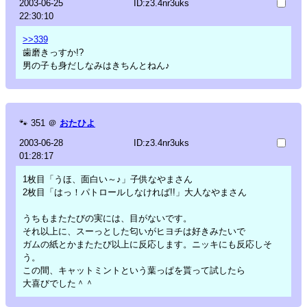
2003-06-25
ID:z3.4nr3uks
22:30:10
>>339
歯磨きっすか!?
男の子も身だしなみはきちんとねん♪
🐾
351
＠
おたひよ
2003-06-28
ID:z3.4nr3uks
01:28:17
1枚目「うほ、面白い～♪」子供なやまさん
2枚目「はっ！パトロールしなければ!!」大人なやまさん
うちもまたたびの実には、目がないです。
それ以上に、スーっとした匂いがヒヨチは好きみたいで
ガムの紙とかまたたび以上に反応します。ニッキにも反応しそ
う。
この間、キャットミントという葉っぱを貰って試したら
大喜びでした＾＾