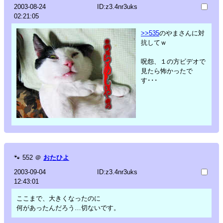
2003-08-24
ID:z3.4nr3uks
02:21:05
>>535
のやまさんに対
抗してｗ
呪怨、１の方ビデオで
見たら怖かったで
す･･･
🐾
552
＠
おたひよ
2003-09-04
ID:z3.4nr3uks
12:43:01
ここまで、大きくなったのに
何があったんだろう…切ないです。