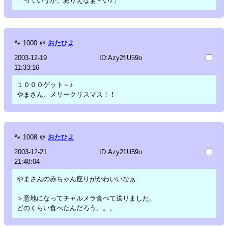
「っていうか、ありえなぁ～い♪」
🐾
1000
＠
おたひよ
2003-12-19
ID:Azy2fiU59o
11:33:16
１０００ゲット～♪
やまさん、メリークリスマス！！
🐾
1008
＠
おたひよ
2003-12-21
ID:Azy2fiU59o
21:48:04
やまさんの赤ちゃん座りがかわいいなぁ
＞意地になってチャルメラ食べて送りました。
どのくらい食べたんだろう。。。