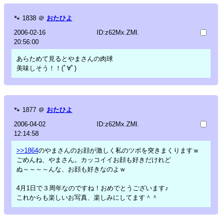
🐾
1838
＠
おたひよ
2006-02-16
ID:z62Mx.ZMl.
20:56:00
あらためて見るとやまさんの肉球
美味しそう！！(ﾟ∀ﾟ)
🐾
1877
＠
おたひよ
2006-04-02
ID:z62Mx.ZMl.
12:14:58
>>1864
のやまさんのお顔が激しく私のツボを突きまくりますｗ
ごめんね、やまさん。カッコイイお顔も好きだけれど
ぬ～～～～んな、お顔も好きなのよｗ
4月1日で３周年なのですね！おめでとうございます♪
これからも楽しいお写真、楽しみにしてます＾＾