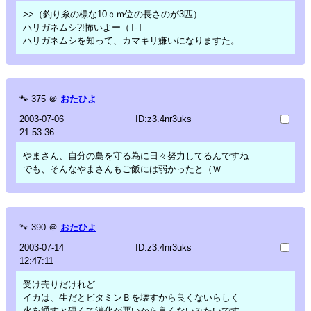
>>（釣り糸の様な10ｃｍ位の長さのが3匹）
ハリガネムシ?!怖いよー（T-T
ハリガネムシを知って、カマキリ嫌いになりますた。
🐾
375
＠
おたひよ
2003-07-06
ID:z3.4nr3uks
21:53:36
やまさん、自分の島を守る為に日々努力してるんですね
でも、そんなやまさんもご飯には弱かったと（Ｗ
🐾
390
＠
おたひよ
2003-07-14
ID:z3.4nr3uks
12:47:11
受け売りだけれど
イカは、生だとビタミンＢを壊すから良くないらしく
火を通すと硬くて消化が悪いから良くないみたいです。