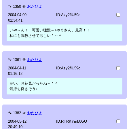
🐾
1350
＠
おたひよ
2004-04-09
ID:Azy2fiU59o
01:34:41
いや～ん！！可愛い猛獣～♪やまさん、最高！！
私にも調教させて欲しい＾～＾
🐾
1361
＠
おたひよ
2004-04-11
ID:Azy2fiU59o
01:16:12
良い、お花見だったね～＾＾
気持ち良さそう♪
🐾
1382
＠
おたひよ
2004-05-12
ID:RHRKYmb0GQ
20:49:10