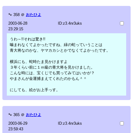
🐾
358
＠
おたひよ
2003-06-28
ID:z3.4nr3uks
23:29:15
うわ～!!それは驚き!!
噛まれなくてよかったですね、緑の蛇っていうことは
青大将なのかな、ヤマカカシとかでなくてよかったです。
横浜にも、蛇時たま見かけますよ
３年くらい前に１ｍ級の青大将を見かけました。
こんな時には、宝くじでも買ってみてはいかが？
やまさんが金運捕まえてくれたのかもん＾＾
にしても、絵がお上手っす。
🐾
365
＠
おたひよ
2003-06-29
ID:z3.4nr3uks
23:59:43