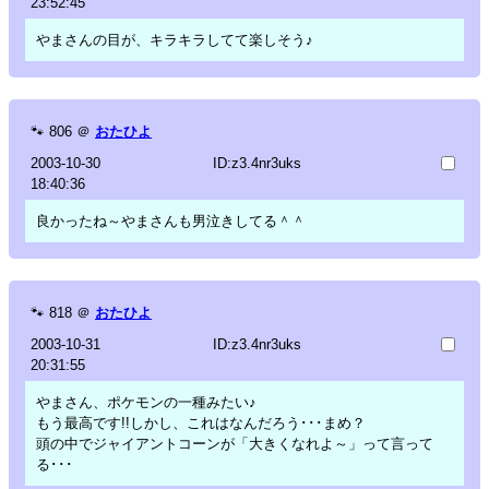
23:52:45
やまさんの目が、キラキラしてて楽しそう♪
🐾
806
＠
おたひよ
2003-10-30
ID:z3.4nr3uks
18:40:36
良かったね～やまさんも男泣きしてる＾＾
🐾
818
＠
おたひよ
2003-10-31
ID:z3.4nr3uks
20:31:55
やまさん、ポケモンの一種みたい♪
もう最高です!!しかし、これはなんだろう･･･まめ？
頭の中でジャイアントコーンが「大きくなれよ～」って言って
る･･･