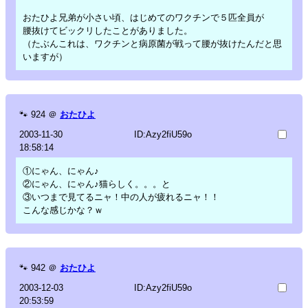
おたひよ兄弟が小さい頃、はじめてのワクチンで５匹全員が
腰抜けてビックリしたことがありました。
（たぶんこれは、ワクチンと病原菌が戦って腰が抜けたんだと思
いますが）
🐾
924
＠
おたひよ
2003-11-30
ID:Azy2fiU59o
18:58:14
①にゃん、にゃん♪
②にゃん、にゃん♪猫らしく。。。と
③いつまで見てるニャ！中の人が疲れるニャ！！
こんな感じかな？ｗ
🐾
942
＠
おたひよ
2003-12-03
ID:Azy2fiU59o
20:53:59