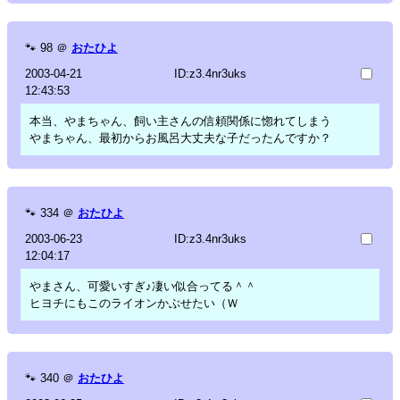
🐾
98
＠
おたひよ
2003-04-21
ID:z3.4nr3uks
12:43:53
本当、やまちゃん、飼い主さんの信頼関係に惚れてしまう
やまちゃん、最初からお風呂大丈夫な子だったんですか？
🐾
334
＠
おたひよ
2003-06-23
ID:z3.4nr3uks
12:04:17
やまさん、可愛いすぎ♪凄い似合ってる＾＾
ヒヨチにもこのライオンかぶせたい（Ｗ
🐾
340
＠
おたひよ