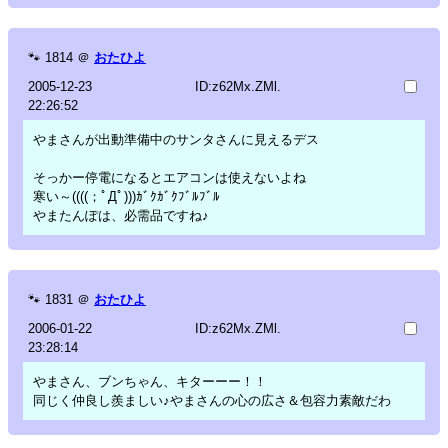
🐾
1814
＠
おたひよ
2005-12-23
ID:z62Mx.ZMl.
22:26:52
やまさんが出動準備中のサンタさんに見えるデス
そっかー停電になるとエアコンは使えないよね
寒い～((((；ﾟДﾟ)))ｶﾞｸｶﾞｸﾌﾞﾙﾌﾞﾙ
やまたんぽは、必需品ですね♪
🐾
1831
＠
おたひよ
2006-01-22
ID:z62Mx.ZMl.
23:28:14
やまさん、ブンちゃん、キターーー！！
同じく仲良し羨ましい♪やまさんの心の広さ＆包容力素敵だわ