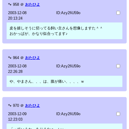
🐾
958
＠
おたひよ
2003-12-08
ID:Azy2fiU59o
20:13:24
皮を嬉しそうに切ってる飼い主さんを想像しますた＾＾
おかっぱが、かなり似合ってます♪
🐾
964
＠
おたひよ
2003-12-08
ID:Azy2fiU59o
22:26:28
や、やまさん、、、は、腹が痛い、、、、ｗ
🐾
970
＠
おたひよ
2003-12-09
ID:Azy2fiU59o
12:23:03