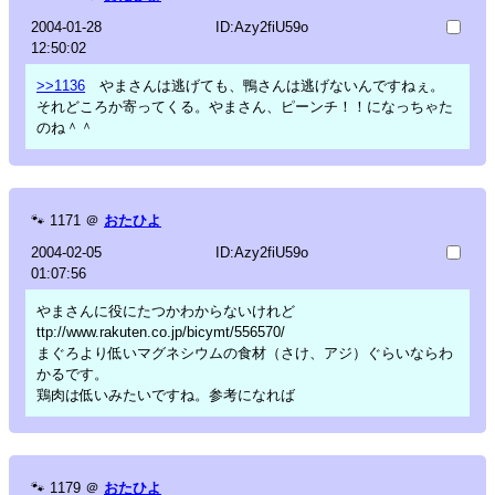
2004-01-28
ID:Azy2fiU59o
12:50:02
>>1136
やまさんは逃げても、鴨さんは逃げないんですねぇ。
それどころか寄ってくる。やまさん、ピーンチ！！になっちゃた
のね＾＾
🐾
1171
＠
おたひよ
2004-02-05
ID:Azy2fiU59o
01:07:56
やまさんに役にたつかわからないけれど
ttp://www.rakuten.co.jp/bicymt/556570/
まぐろより低いマグネシウムの食材（さけ、アジ）ぐらいならわ
かるです。
鶏肉は低いみたいですね。参考になれば
🐾
1179
＠
おたひよ