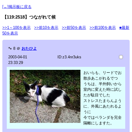
[←]掲示板に戻る
【119:2518】つながれて候
>>1～100を表示
>>前10を表示
>>前50を表示
>>前100を表示
■最新
50を表示
🐾
8
＠
おたひよ
2003-04-01
ID:z3.4nr3uks
23:33:29
おいらも、リードでお
散歩あこがれるでつ
うちは、半外飼いから
室内に変えた時に試し
たが駄目でした
ストレスたまらんよう
に、外風にあたれるよ
うに
今ではベランダを完全
隔離にしますた。