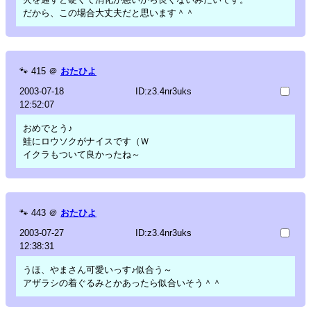
だから、この場合大丈夫だと思います＾＾
🐾
415
＠
おたひよ
2003-07-18
ID:z3.4nr3uks
12:52:07
おめでとう♪
鮭にロウソクがナイスです（Ｗ
イクラもついて良かったね～
🐾
443
＠
おたひよ
2003-07-27
ID:z3.4nr3uks
12:38:31
うほ、やまさん可愛いっす♪似合う～
アザラシの着ぐるみとかあったら似合いそう＾＾