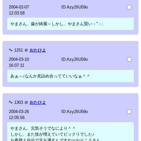
2004-02-07
ID:Azy2fiU59o
12:03:58
やまさん、歯が綺麗～しかし、やまさん賢い－"－;
🐾
1251
＠
おたひよ
2004-03-10
ID:Azy2fiU59o
16:07:11
あぁ～♪なんか見詰め合ってていいなぁ＾＾
🐾
1303
＠
おたひよ
2004-03-26
ID:Azy2fiU59o
12:05:56
やまさん、元気そうでなにより＾＾
しかし、また技が増えていてビックリでした♪
お着替え自分で足を通すんですねーおりこうさん