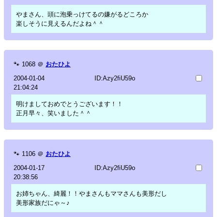
やまさん、頭に泡乗っけてるの嫌がるどころか
楽しそうに見えるんだよね＾＾
🐾
1068
＠
おたひよ
2004-01-04
ID:Azy2fiU59o
21:04:24
明けましておめでとうございます！！
正月早々、笑いました＾＾
🐾
1106
＠
おたひよ
2004-01-17
ID:Azy2fiU59o
20:38:56
お姉ちゃん、綺麗！！やまさんもママさんも美形だし
美形家族だにゃ～♪