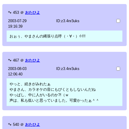
🐾
453
＠
おたひよ
2003-07-29
ID:z3.4nr3uks
19:16:39
おぉぅ、やまさんの縄張り点呼（・∀・）ｲｲ!!
🐾
467
＠
おたひよ
2003-08-03
ID:z3.4nr3uks
12:06:40
やっと、続きがみれたぁ
やまさん、カラオケの音にもびくともしないんだね
やっぱし、中に人がいるのか?!（ｗ
声は、私も低いと思っていました。可愛かったぁ＾＾
🐾
540
＠
おたひよ