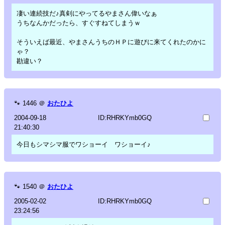
凄い連続技だ♪真剣にやってるやまさん偉いなぁ
うちなんかだったら、すぐすねてしまうｗ
そういえば最近、やまさんうちのＨＰに遊びに来てくれたのかに
ゃ？
勘違い？
🐾
1446
＠
おたひよ
2004-09-18
ID:RHRKYmb0GQ
21:40:30
今日もシマシマ服でワショーイ ワショーイ♪
🐾
1540
＠
おたひよ
2005-02-02
ID:RHRKYmb0GQ
23:24:56