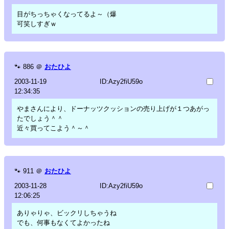
目がちっちゃくなってるよ～（爆
可笑しすぎｗ
🐾
886
＠
おたひよ
2003-11-19
ID:Azy2fiU59o
12:34:35
やまさんにより、ドーナッツクッションの売り上げが１つあがっ
たでしょう＾＾
近々買ってこよう＾～＾
🐾
911
＠
おたひよ
2003-11-28
ID:Azy2fiU59o
12:06:25
ありゃりゃ、ビックリしちゃうね
でも、何事もなくてよかったね