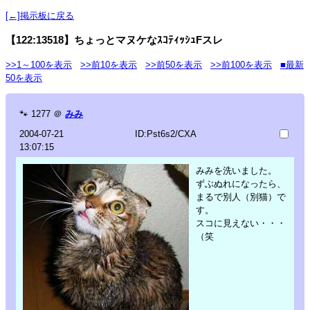
[←]掲示板に戻る
【122:13518】ちょっとマヌケなｽｺﾃｨｯｼｭFスレ
>>1～100を表示
>>前10を表示
>>前50を表示
>>前100を表示
■最新
50を表示
🐾
1277
＠
みみ
2004-07-21
ID:Pst6s2/CXA
13:07:15
みみを洗いました。
ずぶぬれになったら、
まるで別人（別猫）で
す。
スコに見えない・・・
（笑