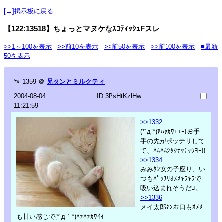
[←]掲示板に戻る
【122:13518】ちょっとマヌケなｽｺﾃｨｯｼｭFスレ
>>1～100を表示
>>前10を表示
>>前50を表示
>>前100を表示
■最新
50を表示
🐾
1359
＠
兄タンとミルクティ
2004-08-04
ID:3PsHtKzlHw
11:21:59
>>1332
(*´д`*)ｱﾊｧｶﾜｴｴｰ!お手
手の先がポッテリして
て、ﾊﾑﾊﾑｼﾀｸﾅｯﾁｬｳﾖｰ!!
>>1334
みみﾀﾝ女の子座り、い
つもﾊﾟｯﾁﾘｵﾒﾒｷﾗｷﾗで
吸い込まれそうだﾖ。
>>1336
メイ太郎ﾀﾝお口もｵﾒﾒ
も甘い感じで(*´д｀*)ﾊｧﾊｧｶﾜｲｲ