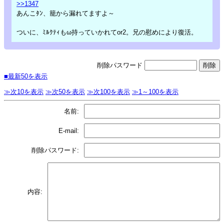
>>1347
あんこﾀﾝ、籠から漏れてますよ～
ついに、ﾐﾙｸﾃｨもω持っていかれてor2。兄の慰めにより復活。
削除パスワード
■最新50を表示
≫次10を表示
≫次50を表示
≫次100を表示
≫1～100を表示
名前:
E-mail:
削除パスワード:
内容: