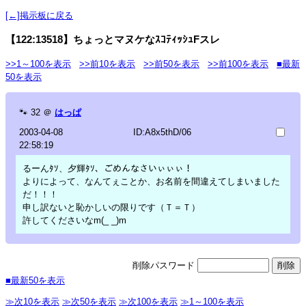
[←]掲示板に戻る
【122:13518】ちょっとマヌケなｽｺﾃｨｯｼｭFスレ
>>1～100を表示
>>前10を表示
>>前50を表示
>>前100を表示
■最新
50を表示
🐾
32
＠
はっぱ
2003-04-08
ID:A8x5thD/06
22:58:19
るーんﾀｿ、夕輝ﾀｿ、ごめんなさいぃぃぃ！
よりによって、なんてぇことか、お名前を間違えてしまいました
だ！！！
申し訳ないと恥かしいの限りです（Ｔ＝Ｔ）
許してくださいなm(_ _)m
削除パスワード
■最新50を表示
≫次10を表示
≫次50を表示
≫次100を表示
≫1～100を表示