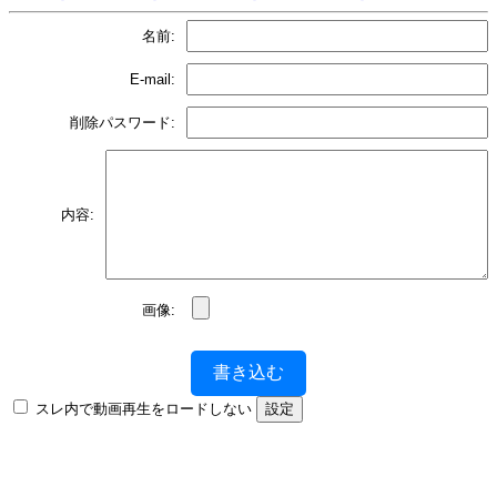
名前:
E-mail:
削除パスワード:
内容:
画像:
書き込む
スレ内で動画再生をロードしない