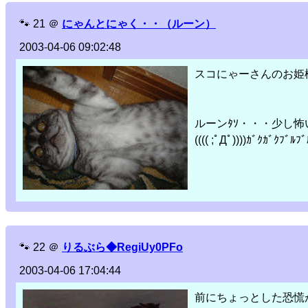
🐾
21
＠
にゃんとにゃく・・（ルーン）
2003-04-06 09:02:48
スコにゃーさんのお姫
ルーンﾀｿ・・・少し怖
(((( ;ﾟДﾟ))))ｶﾞｸｶﾞｸﾌﾞﾙﾌﾞ
🐾
22
＠
りるぶら◆RegiUy0PFo
2003-04-06 17:04:44
前にちょっとした恐慌