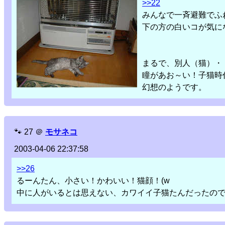
>>22
みんなで一斉避難でふね(
下の方の白いコが気に
まるで、別人（猫）・
瞳があお～い！子猫時
幻想のようです。
🐾
27
＠
モサネコ
2003-04-06 22:37:58
>>26
るーんたん、小さい！かわいい！猫顔！(w
中に人がいるとは思えない、カワイイ子猫たんだったの