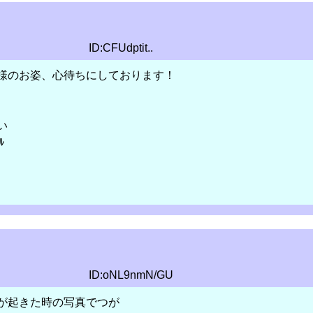
ID:CFUdptit..
様のお姿、心待ちにしております！
い
ﾙ
ID:oNL9nmN/GU
が起きた時の写真でつが