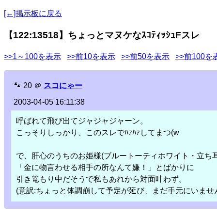
[←]掲示板に戻る
【122:13518】ちょっとマヌケなｽｺﾃｨｯｼｭFスレ
>>1～100を表示
>>前10を表示
>>前50を表示
>>前100を
🐾
20
＠
スコにゃー
2003-04-05 16:11:38
呼ばれて飛び出てジャジャジャーン。
こっそりしっかり、このスレでﾊｧﾊｧしてまつ(w
で、肝心のうちのお姫様(ブルートーティホワイト・立ち耳
「金に物言わせる相手の所なんて嫌！」とばかりに
引き篭もり中だそうで私もあれから対面叶わず。
(意訳:ちょっと体調崩して予定が延び、まだ手元にいませんです