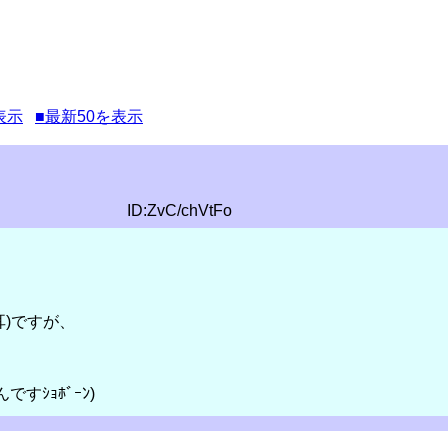
表示
■最新50を表示
ID:ZvC/chVtFo
)ですが、
ｼｮﾎﾞｰﾝ)