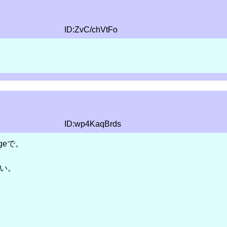
ID:ZvC/chVtFo
ID:wp4KaqBrds
geで。
い。