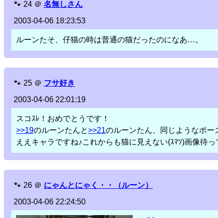
🐾
24
＠
名無しさん
2003-04-06 18:23:53
ルーンたそ、仔猫の時は普通の猫だったのになあ…。
🐾
25
＠
フサ好き
2003-04-06 22:01:19
スコｽﾚ！おめでとうです！
>>19
のルーンたんと
>>21
のルーンたん、同じようなポー
ええキャラですね♪これからも猫に見えない(ｽﾏｿ)画像待
🐾
26
＠
にゃんとにゃく・・（ルーン）
2003-04-06 22:24:50