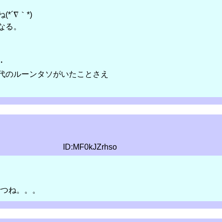
*´∇｀*)
なる。
・
代のルーンタソがいたことさえ
ID:MF0kJZrhso
でつね。。。