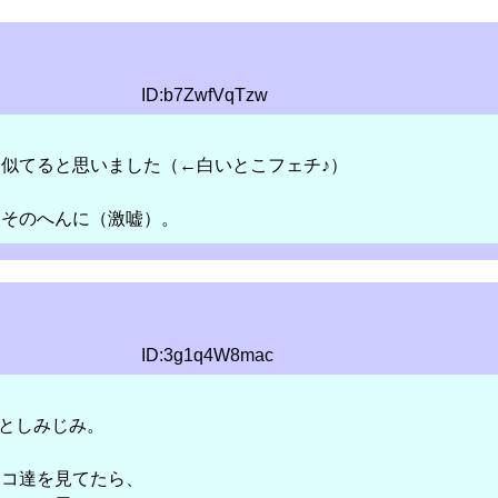
ID:b7ZwfVqTzw
似てると思いました（←白いとこフェチ♪）
すそのへんに（激嘘）。
ID:3g1q4W8mac
ーとしみじみ。
スコ達を見てたら、