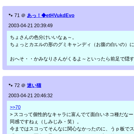
🐾
71
＠
あっ！◆etHVukdEvo
2003-04-21 20:39:49
ちょさんの色分けいいなぁ～。
ちょっとカエルの形のグミキャンディ（お腹の白いの）に
おへそ・・かみなりさんがくるよ～といったら前足で隠
🐾
72
＠
迷い猫
2003-04-21 20:46:32
>>70
> スコって個性的なキャラに富んでて面白いネコ種だな
同感ですねぇ（しみじみ・笑）。
今まではスコってそんなに関心なかったのに、うｐ板で