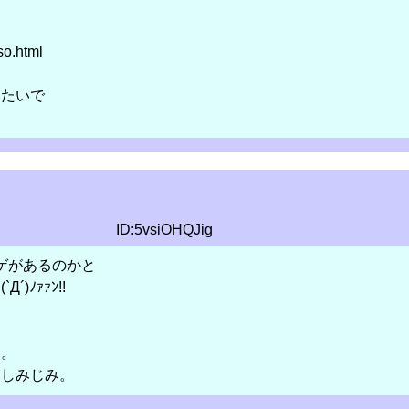
o.html
みたいで
ID:5vsiOHQJig
ゲがあるのかと
ﾉｧｧﾝ!!
ｗ
・。
としみじみ。