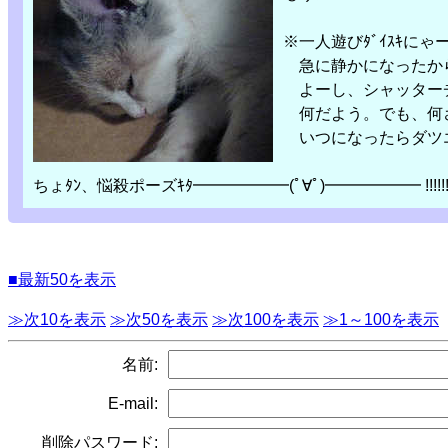
※一人遊びﾀﾞｲｽｷにゃ
急に静かになったから
よーし、シャッターチ
何だよう。でも、何
いつになったらダツエ
ちょﾀﾝ、悩殺ポーズｷﾀ━━━━━━(ﾟ∀ﾟ)━━━━━━ !!!!!
■最新50を表示
≫次10を表示
≫次50を表示
≫次100を表示
≫1～100を表示
名前:
E-mail:
削除パスワード: