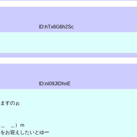
ID:hTx6G6h2Sc
ID:ni09JlDhnE
りますのぉ
（＿ ＿）ｍ
んをお迎えしたいとゆー