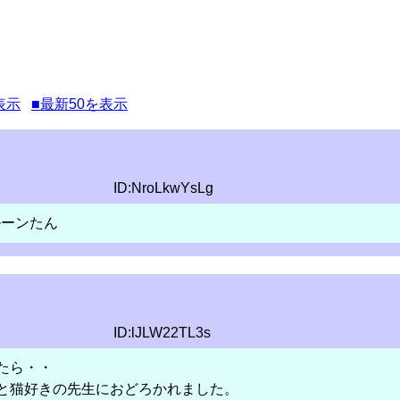
表示
■最新50を表示
ID:NroLkwYsLg
ルーンたん
ID:lJLW22TL3s
たら・・
と猫好きの先生におどろかれました。