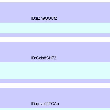
ID:ijZn9QQUf2
ID:GcIs8SH72.
。
ID:qqvpJJTCAo