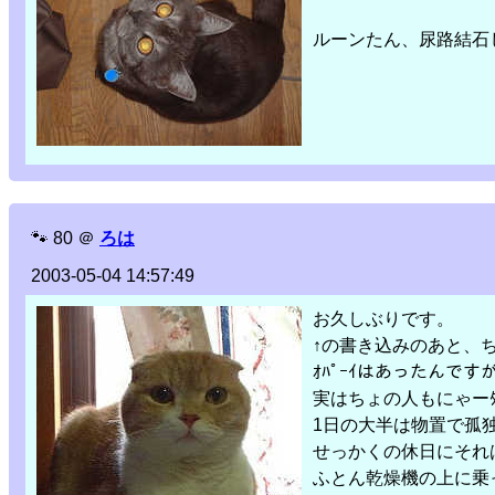
ルーンたん、尿路結石
🐾
80
＠
ろは
2003-05-04 14:57:49
お久しぶりです。
↑の書き込みのあと、
ｵﾊﾟｰｲはあったんです
実はちょの人もにゃー
1日の大半は物置で孤
せっかくの休日にそれ
ふとん乾燥機の上に乗