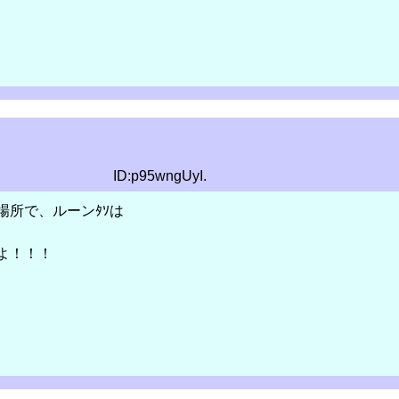
ID:p95wngUyI.
場所で、ルーンﾀｿは
よ！！！