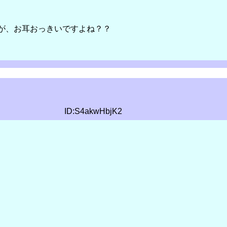
が、お耳おっきいですよね？？
ID:S4akwHbjK2