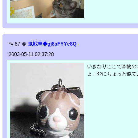
🐾
87
＠
鬼戦車◆gj8sFYYc8Q
2003-05-11 02:37:28
いきなりここで本物の
ょ」ﾀﾝにちょっと似て