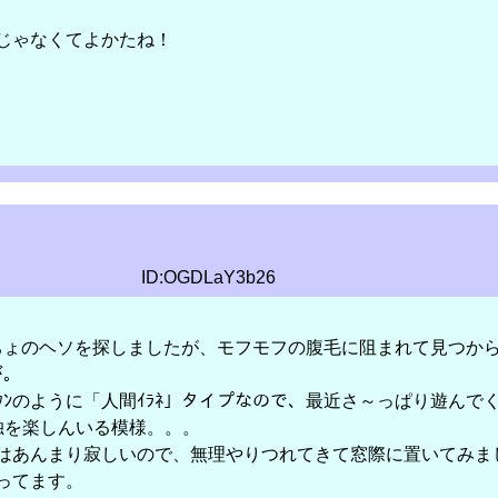
じゃなくてよかたね！
ID:OGDLaY3b26
ちょのヘソを探しましたが、モフモフの腹毛に阻まれて見つか
が。
ﾀﾝのように「人間ｲﾗﾈ」タイプなので、最近さ～っぱり遊んで
独を楽しんいる模様。。。
はあんまり寂しいので、無理やりつれてきて窓際に置いてみま
ってます。