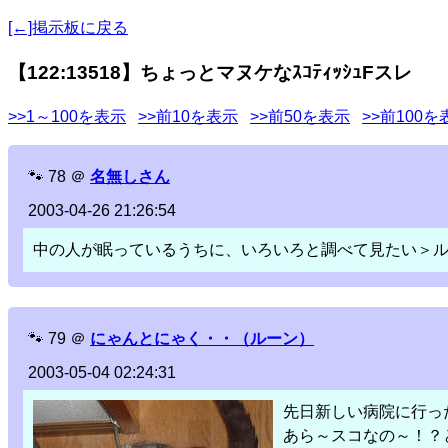
[←]掲示板に戻る
【122:13518】ちょっとマヌケなｽｺﾃｨｯｼｭFスレ
>>1～100を表示
>>前10を表示
>>前50を表示
>>前100を
🐾
78
＠
名無しさん
2003-04-26 21:26:54
中の人が眠っているうちに、いろいろと調べて見たい＞
🐾
79
＠
にゃんとにゃく・・（ルーン）
2003-05-04 02:24:31
先日新しい病院に行っ
あら～スコなの～！？