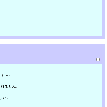
らず…。
くれません。
した。