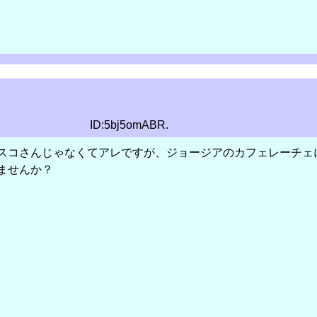
ID:5bj5omABR.
スコさんじゃなくてアレですが、ジョージアのカフェレーチェに
ませんか？