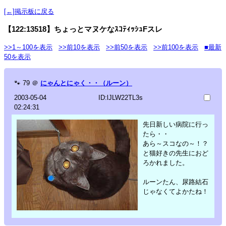
[←]掲示板に戻る
【122:13518】ちょっとマヌケなｽｺﾃｨｯｼｭFスレ
>>1～100を表示
>>前10を表示
>>前50を表示
>>前100を表示
■最新
50を表示
🐾
79
＠
にゃんとにゃく・・（ルーン）
2003-05-04
ID:lJLW22TL3s
02:24:31
先日新しい病院に行っ
たら・・
あら～スコなの～！？
と猫好きの先生におど
ろかれました。
ルーンたん、尿路結石
じゃなくてよかたね！