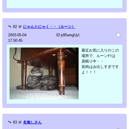
🐾
82
＠
にゃんとにゃく・・（ルーン）
2003-05-04
ID:p95wngUyI.
17:50:45
最近お気に入りのこの
場所で、ルーンﾀｿは
居眠り中・・
首肉はみ出しすぎです
よ！！！
🐾
83
＠
名無しさん