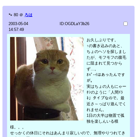
🐾
80
＠
ろは
2003-05-04
ID:OGDLaY3b26
14:57:49
お久しぶりです。
↑の書き込みのあと、
ちょのヘソを探しまし
たが、モフモフの腹毛
に阻まれて見つから
ず…。
ｵﾊﾟｰｲはあったんです
が。
実はちょの人もにゃー
ﾀﾝのように「人間ｲﾗ
ﾈ」タイプなので、最
近さ～っぱり遊んでく
れません。
1日の大半は物置で孤
独を楽しんいる模
様。。。
せっかくの休日にそれはあんまり寂しいので、無理やりつれてき