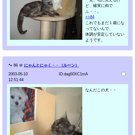
ど、確実に肉で
ふ・・。
>>84
これでもまだ１歳にな
ってないんで、
体調が安定していない
ようです。
🐾
86
＠
にゃんとにゃく・・（ルーン）
2003-05-10
ID:dag50XC1mA
12:51:44
なんだこの犬・・