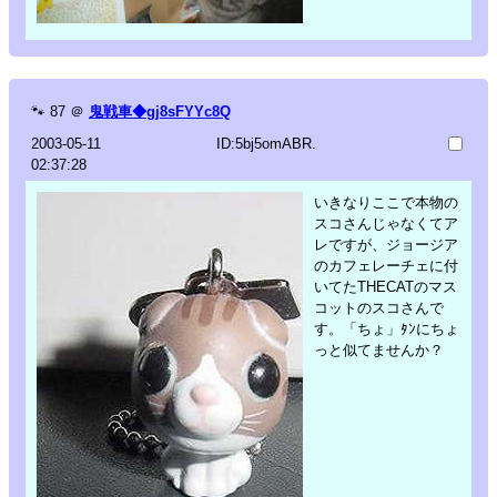
🐾
87
＠
鬼戦車◆gj8sFYYc8Q
2003-05-11
ID:5bj5omABR.
02:37:28
いきなりここで本物の
スコさんじゃなくてア
レですが、ジョージア
のカフェレーチェに付
いてたTHECATのマス
コットのスコさんで
す。「ちょ」ﾀﾝにちょ
っと似てませんか？