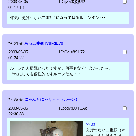
2003-05-05
ID:ijZn9QQUf2
01:17:18
何気にえげつない二重ｱｺﾞになってはるルーンタン･･･
🐾
84
＠
あっこ◆etHVukdEvo
2003-05-05
ID:GcIs8SH72.
01:24:22
ルーンたん病院いったですか。何事もなくてよかった～。
それにしても個性的ですルーンたん・・
🐾
85
＠
にゃんとにゃく・・（ルーン）
2003-05-05
ID:qqvpJJTCAo
22:36:38
>>83
えげつない二重顎（ｗ
一見、毛に見えるけ