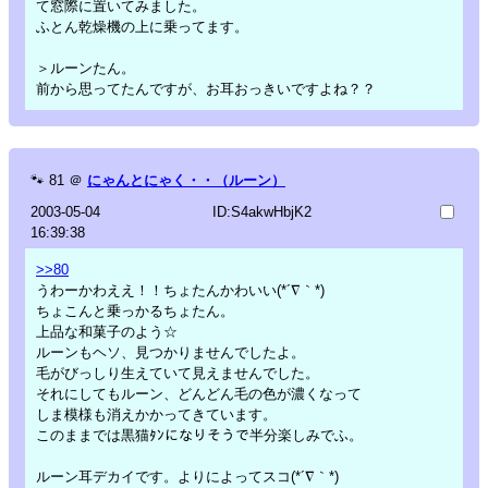
て窓際に置いてみました。
ふとん乾燥機の上に乗ってます。
＞ルーンたん。
前から思ってたんですが、お耳おっきいですよね？？
🐾
81
＠
にゃんとにゃく・・（ルーン）
2003-05-04
ID:S4akwHbjK2
16:39:38
>>80
うわーかわええ！！ちょたんかわいい(*´∇｀*)
ちょこんと乗っかるちょたん。
上品な和菓子のよう☆
ルーンもヘソ、見つかりませんでしたよ。
毛がびっしり生えていて見えませんでした。
それにしてもルーン、どんどん毛の色が濃くなって
しま模様も消えかかってきています。
このままでは黒猫ﾀﾝになりそうで半分楽しみでふ。
ルーン耳デカイです。よりによってスコ(*´∇｀*)