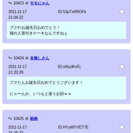
🐾
10423
＠
モモにゃん
2011-11-17
ID:53pTxRROFk
21:04:22
プクﾀﾝお誕生日おめでとう！
猫の人形付きケーキなんですねぇ
🐾
10424
＠
名無しさん
2011-11-17
ID:oI6ydKnFj.
21:20:29
プクたんお誕生日おめでとうございます！
にゃーんか、いつもと違うお顔ｗｗ
🐾
10425
＠
助格
2011-11-17
ID:HYyMYVET7E
21:25:27