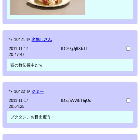
🐾
10421
＠
名無しさん
2011-11-17
ID:20gJj9XbTI
20:47:47
猫の舞伝授中だｗ
🐾
10422
＠
ジミー
2011-11-17
ID:qhWW8T6jOs
20:54:25
プクタン、お目出度う！