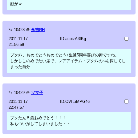
顔がｗ
🐾
10428
＠
永吉RH
2011-11-17
ID:acoizA3fKg
21:56:59
プクﾀﾝ、おめでとうおめでとう♪生誕5周年喜びの舞ですね。
しかしこのめでたい席で、レアアイテム・プクﾀﾝのωを探してし
まった自分…
🐾
10429
＠
ソマ子
2011-11-17
ID:OVfEiMPG46
22:47:57
プクたん５歳おめでとう！！！
私もつい探してしまいました・・