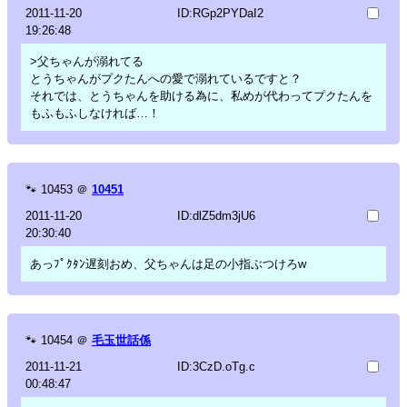
2011-11-20
ID:RGp2PYDaI2
19:26:48
>父ちゃんが溺れてる
とうちゃんがプクたんへの愛で溺れているですと？
それでは、とうちゃんを助ける為に、私めが代わってプクたんを
もふもふしなければ…！
🐾
10453
＠
10451
2011-11-20
ID:dlZ5dm3jU6
20:30:40
あっﾌﾟｸﾀﾝ遅刻おめ、父ちゃんは足の小指ぶつけろw
🐾
10454
＠
毛玉世話係
2011-11-21
ID:3CzD.oTg.c
00:48:47