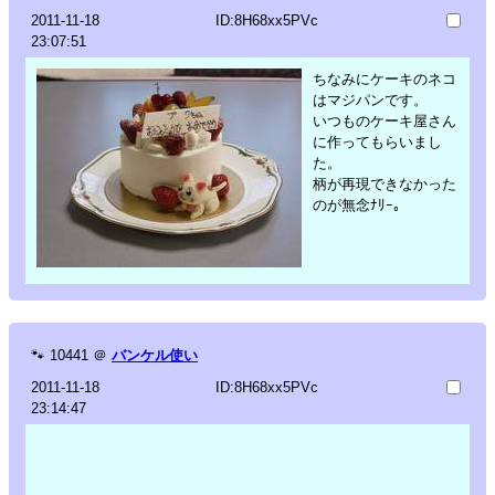
2011-11-18
ID:8H68xx5PVc
23:07:51
ちなみにケーキのネコ
はマジパンです。
いつものケーキ屋さん
に作ってもらいまし
た。
柄が再現できなかった
のが無念ﾅﾘｰ。
🐾
10441
＠
バンケル使い
2011-11-18
ID:8H68xx5PVc
23:14:47