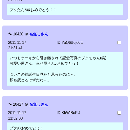
プクたん5歳おめでとう！！
🐾
10426
＠
名無しさん
2011-11-17
ID:YuQ6Bqie0E
21:31:41
いつもケーキから引き離されて記念写真のプクちゃん(笑)
可愛い屋さん、幸せ屋さん♪おめでとう！
ついこの前誕生日見たと思ったのに～。
私も歳とるはずだわ～。
🐾
10427
＠
名無しさん
2011-11-17
ID:KkWlBaFlJ.
21:32:30
プクﾀﾝおめでとう！