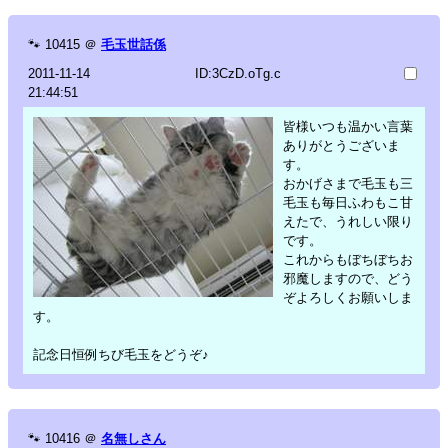
🐾
10415
＠
毛玉世話係
2011-11-14
ID:3CzD.oTg.c
21:44:51
皆様いつも温かい言葉
ありがとうございま
す。
おかげさまで毛玉も三
毛玉も毎日ふわもこ甘
えたで、うれしい限り
です。
これからもぼちぼちお
邪魔しますので、どう
ぞよろしくお願いしま
す。
記念日恒例ちび毛玉をどうぞ♪
🐾
10416
＠
名無しさん