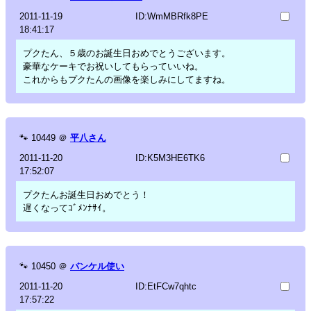
2011-11-19
ID:WmMBRfk8PE
18:41:17
プクたん、５歳のお誕生日おめでとうございます。
豪華なケーキでお祝いしてもらっていいね。
これからもプクたんの画像を楽しみにしてますね。
🐾
10449
＠
平八さん
2011-11-20
ID:K5M3HE6TK6
17:52:07
プクたんお誕生日おめでとう！
遅くなってｺﾞﾒﾝﾅｻｲ。
🐾
10450
＠
バンケル使い
2011-11-20
ID:EtFCw7qhtc
17:57:22