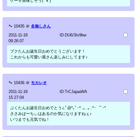
ケーキ美味しそう(*´∀`)
🐾
10435
＠
名無しさん
2011-11-18
ID:DU6/3Ix9bw
09:26:07
プクたんお誕生日おめでとうございます！
これからも可愛い屋さん楽しみにしてます♪
🐾
10436
＠
モカレオ
2011-11-18
ID:TrCJajaaWA
15:27:04
ぷくたんお誕生日おめでとう∠ﾟ@*｡ﾟ･*:.｡..｡.:*･゜ﾟ･*
ささみぱーちぃはあるのか気になりますねぇ♪
いつまでも元気でね！