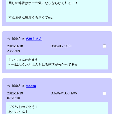
回りの雑音はホーラ気にならならなくﾅｰる！！
すんません毎度うるさくてorz
🐾
10442
＠
名無しさん
2011-11-18
ID:9plnLxKOFI
23:22:09
じいちゃんかわええ
やっぱぷくたんは人を見る基準が分かってるw
🐾
10443
＠
massa
2011-11-19
ID:6WeM3GdHWM
07:20:10
プクﾀﾝおめでとう！
あ～お～ん！