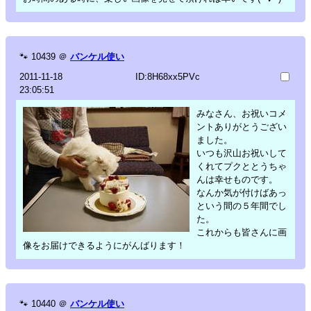
🐾
10439
＠
バンケル使い
2011-11-18
ID:8H68xx5PVc
23:05:51
みなさん、お祝いコメ
ントありがとうござい
ました。
いつも沢山お祝いして
くれてプクととうちゃ
んは幸せものです。
なんか気が付けばあっ
という間の５年間でし
た。
これからも皆さんに画
像をお届けできるようにがんばります！
🐾
10440
＠
バンケル使い