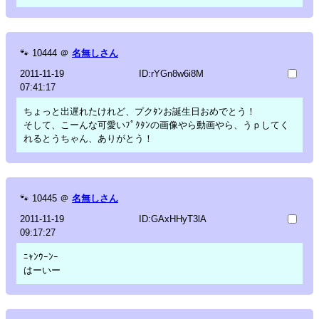
🐾
10444
＠
名無しさん
2011-11-19
ID:rYGn8w6i8M
07:41:17
ちょっと出遅れたけれど、プクﾀﾝお誕生日おめでとう！
そして、こーんな可愛いﾌﾟｸﾀﾝの画像やら動画やら、うｐしてく
れるとうちゃん、ありがとう！
🐾
10445
＠
名無しさん
2011-11-19
ID:GAxHHyT3lA
09:17:27
ﾆｬﾝｳｰﾝｰ
はーいー