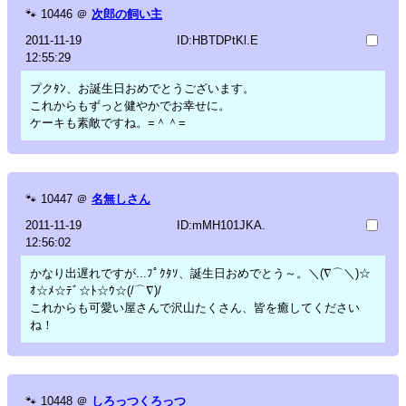
🐾
10446
＠
次郎の飼い主
2011-11-19
ID:HBTDPtKl.E
12:55:29
プクﾀﾝ、お誕生日おめでとうございます。
これからもずっと健やかでお幸せに。
ケーキも素敵ですね。=＾＾=
🐾
10447
＠
名無しさん
2011-11-19
ID:mMH101JKA.
12:56:02
かなり出遅れですが...ﾌﾟｸﾀｿ、誕生日おめでとう～。＼(∇⌒＼)☆
ｵ☆ﾒ☆ﾃﾞ☆ﾄ☆ｳ☆(/⌒∇)/
これからも可愛い屋さんで沢山たくさん、皆を癒してください
ね！
🐾
10448
＠
しろっつくろっつ