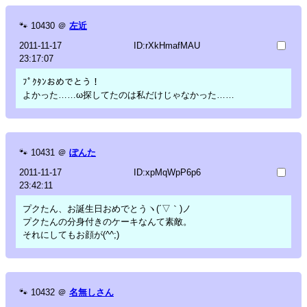
🐾
10430
＠
左近
2011-11-17
ID:rXkHmafMAU
23:17:07
ﾌﾟｸﾀﾝおめでとう！
よかった……ω探してたのは私だけじゃなかった……
🐾
10431
＠
ぽんた
2011-11-17
ID:xpMqWpP6p6
23:42:11
プクたん、お誕生日おめでとうヽ(´▽｀)ノ
プクたんの分身付きのケーキなんて素敵。
それにしてもお顔が(^^;)
🐾
10432
＠
名無しさん