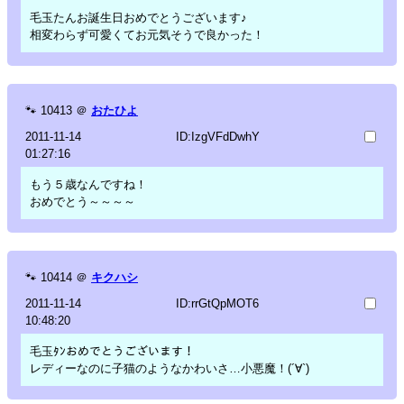
毛玉たんお誕生日おめでとうございます♪
相変わらず可愛くてお元気そうで良かった！
🐾
10413
＠
おたひよ
2011-11-14
ID:IzgVFdDwhY
01:27:16
もう５歳なんですね！
おめでとう～～～～
🐾
10414
＠
キクハシ
2011-11-14
ID:rrGtQpMOT6
10:48:20
毛玉ﾀﾝおめでとうございます！
レディーなのに子猫のようなかわいさ…小悪魔！(´∀`)