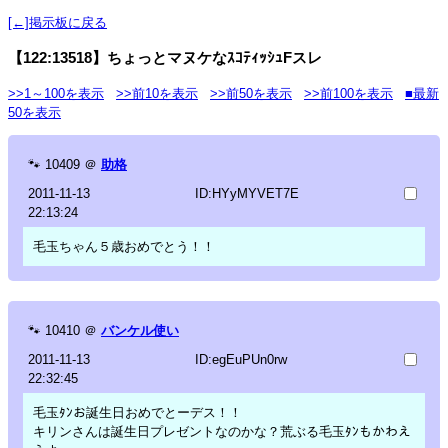
[←]掲示板に戻る
【122:13518】ちょっとマヌケなｽｺﾃｨｯｼｭFスレ
>>1～100を表示
>>前10を表示
>>前50を表示
>>前100を表示
■最新
50を表示
🐾
10409
＠
助格
2011-11-13
ID:HYyMYVET7E
22:13:24
毛玉ちゃん５歳おめでとう！！
🐾
10410
＠
バンケル使い
2011-11-13
ID:egEuPUn0rw
22:32:45
毛玉ﾀﾝお誕生日おめでとーデス！！
キリンさんは誕生日プレゼントなのかな？荒ぶる毛玉ﾀﾝもかわえ