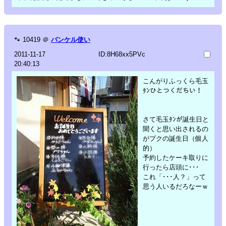
🐾
10419
＠
バンケル使い
2011-11-17
ID:8H68xx5PVc
20:40:13
こんがりふっくら毛玉
ﾀﾝひとつくだちい！
さて毛玉ﾀﾝが誕生日と
聞くと思い出されるの
がプクの誕生日（個人
的）
予約したケーキ取りに
行ったら店頭に･･･
これ「･･･人？」って
思う人いるだろなーｗ