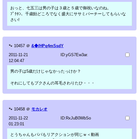
おっと、七五三は男の子は３歳と５歳で御祝いなのね。
ﾌﾟｸﾀﾝ、千歳飴どころでなく盛大にササミパーチーしてもらいな
さい!
🐾
10457
＠
&◆/HPq4mSsdY
2011-11-21
ID:yGS7Ew3ar.
12:04:47
男の子は5歳だけじゃなかったっけか？
それにしてもプクさんの耳毛さわりたひ・・・
🐾
10458
＠
モカレオ
2011-11-22
ID:RxJuB0WbSo
01:23:01
とうちゃんもパパもリアクションが同じｗ＜動画