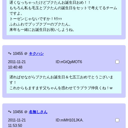
遅くなっちゃったけどプクたんお誕生日おめ！！
もちろん私も毛玉とプクたんの誕生日をセットで考えてるチーム
ですよ。
トーゼンじゃないですか！ｷﾘｯｯ
ふわふわでプップクプーのプクたん。
来年も一緒にお誕生日お祝いしようね。
🐾
10455
＠
キクハシ
2011-11-21
ID:rrGtQpMOT6
10:40:48
遅ればせながらプクたんお誕生日＆七五三おめでとうございま
す！
これからもますます父ちゃんを惑わせてラブラブ仲良くね！w
🐾
10456
＠
名無しさん
2011-11-21
ID:mMH101JKA.
11:53:50