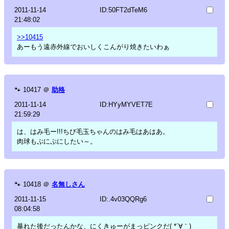
2011-11-14
ID:50FT2dTeM6
21:48:02
>>10415
あーもう遠赤外線でおいしくこんがり焼きたいわぁ
🐾
10417
＠
助格
2011-11-14
ID:HYyMYVET7E
21:59:29
は、はみ毛ー!!!ちび毛玉ちゃんのはみ毛はあはあ。
肉球もぷにぷにしたい～。
🐾
10418
＠
名無しさん
2011-11-15
ID:.4v03QQRg6
08:04:58
暴れた後だったんかな、にくきゅーがまっピンクだ( *´∀｀)