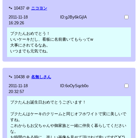
🐾
10437
＠
ニコヨン
2011-11-18
ID:gJBy6kGjIA
16:29:26
プクたんおめでとう！
いいケーキだし、看板に名前書いてもらってw
大事にされてるなあ。
いつまでも元気でね。
🐾
10438
＠
名無しさん
2011-11-18
ID:6oOySqzb0o
20:32:57
プクたんお誕生日おめでとうございます！
プクたんはケーキのクリームと同じオフホワイトで実に美しいで
すね。
これからもお父ちゃんや御家族と一緒に仲良く暮らしてください
な。
お時間のある時に、楽しい画像を見せて頂ければ幸いです(*´∀`*)