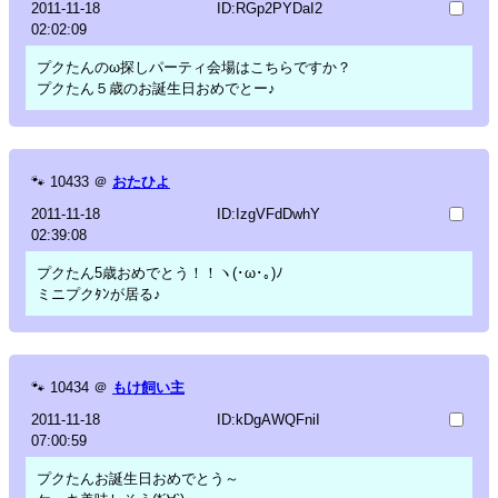
2011-11-18
ID:RGp2PYDaI2
02:02:09
プクたんのω探しパーティ会場はこちらですか？
プクたん５歳のお誕生日おめでとー♪
🐾
10433
＠
おたひよ
2011-11-18
ID:IzgVFdDwhY
02:39:08
プクたん5歳おめでとう！！ヽ(･ω･｡)ﾉ
ミニプクﾀﾝが居る♪
🐾
10434
＠
もけ飼い主
2011-11-18
ID:kDgAWQFniI
07:00:59
プクたんお誕生日おめでとう～