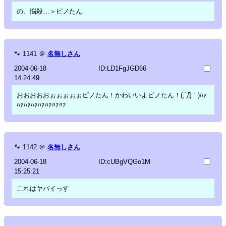
の、悩殺…＞ピノたん
🐾
1141
＠
名無しさん
2004-06-18
ID:LD1FgJGD66
14:24:49
おおおおおぉぉぉぉぉピノたん！かわいいよピノたん！(;´Д｀)ﾊｧ
ﾊｧﾊｧﾊｧﾊｧﾊｧﾊｧﾊｧ
🐾
1142
＠
名無しさん
2004-06-18
ID:cUBgVQGo1M
15:25:21
これはヤバイっす