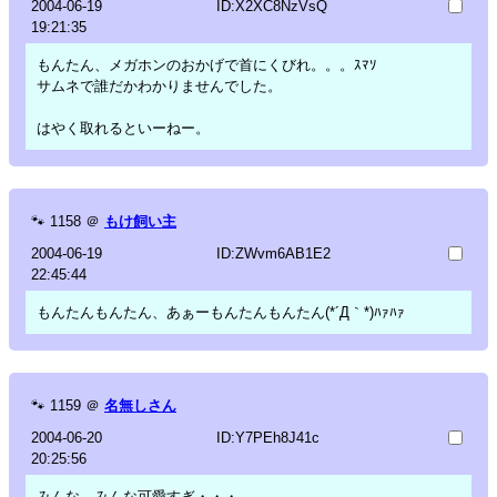
2004-06-19
ID:X2XC8NzVsQ
19:21:35
もんたん、メガホンのおかげで首にくびれ。。。ｽﾏｿ
サムネで誰だかわかりませんでした。
はやく取れるといーねー。
🐾
1158
＠
もけ飼い主
2004-06-19
ID:ZWvm6AB1E2
22:45:44
もんたんもんたん、あぁーもんたんもんたん(*´Д｀*)ﾊｧﾊｧ
🐾
1159
＠
名無しさん
2004-06-20
ID:Y7PEh8J41c
20:25:56
みんな、みんな可愛すぎ・・・