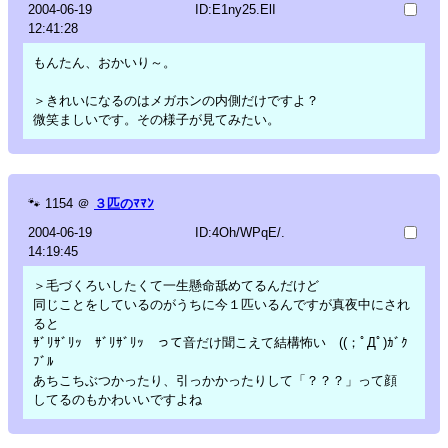
2004-06-19
ID:E1ny25.ElI
12:41:28
もんたん、おかいり～。
＞きれいになるのはメガホンの内側だけですよ？
微笑ましいです。その様子が見てみたい。
🐾
1154
＠
３匹のﾏﾏﾝ
2004-06-19
ID:4Oh/WPqE/.
14:19:45
＞毛づくろいしたくて一生懸命舐めてるんだけど
同じことをしているのがうちに今１匹いるんですが真夜中にされ
ると
ｻﾞﾘｻﾞﾘｯ ｻﾞﾘｻﾞﾘｯ って音だけ聞こえて結構怖い ((；ﾟДﾟ)ｶﾞｸ
ﾌﾞﾙ
あちこちぶつかったり、引っかかったりして「？？？」って顔
してるのもかわいいですよね