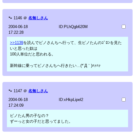
🐾
1146
＠
名無しさん
2004-06-18
ID:PLhQgb620M
17:22:28
>>1139
を読んでピノさんちへ行って、生ピノたんのｺﾞﾛﾝを見た
いと思った奴は
100人単位だと思われる。
新幹線に乗ってピノさんちへ行きたい…(*´Д｀)ﾊｧﾊｧ
🐾
1147
＠
名無しさん
2004-06-18
ID:xHkpLipel2
17:24:09
ピノたん男の子なの？
ずーっと女の子だと思ってました。