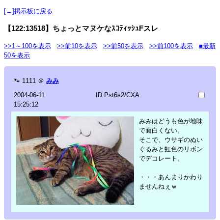
[←]掲示板に戻る
【122:13518】ちょっとマヌケなｽｺﾃｨｯｼｭFスレ
>>1～100を表示
>>前10を表示
>>前50を表示
>>前100を表示
■最新
50を表示
🐾
1111
＠
みみ
2004-06-11
ID:Pst6s2/CXA
15:25:12
みみはどうも色が地味
で面白くない。
そこで、ウサギのぬい
ぐるみと虹色のリボン
でデコレート。
・・・あんまりかわり
ませんねぇｗ