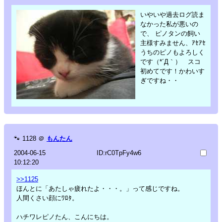
いやいや過去ログ読ま
なかった私が悪いの
で、 ピノタンの飼い
主様すみません、ｱｾｱｾ
うちのピノもよろしく
です（*´Д｀） スコ
初めてです！かわいす
ぎですね・・
🐾
1128
＠
もんたん
2004-06-15
ID:rC0TpFy4w6
10:12:20
>>1125
ほんとに「あたしゃ疲れたよ・・・。」って感じですね。
人間くさい顔にﾜﾛﾀ。
ハチワレピノたん、こんにちは。