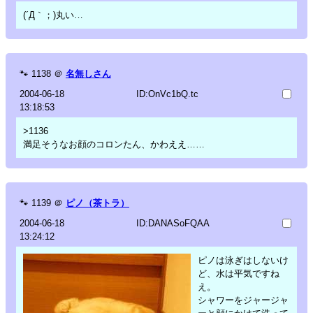
(´Д｀；)丸い…
🐾
1138
＠
名無しさん
2004-06-18
ID:OnVc1bQ.tc
13:18:53
>1136
満足そうなお顔のコロンたん、かわええ……
🐾
1139
＠
ピノ（茶トラ）
2004-06-18
ID:DANASoFQAA
13:24:12
ピノは泳ぎはしないけ
ど、水は平気ですね
え。
シャワーをジャージャ