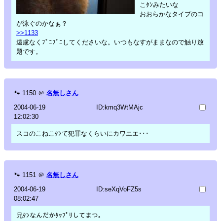
こﾀﾝみたいな
おおらかなタイプのコ
が泳ぐのかなぁ？
>>1133
遠慮なくﾌﾟﾆﾌﾟﾆしてくださいな。いつもなすがままなので触り放
題です。
🐾
1150
＠
名無しさん
2004-06-19
ID:kmq3WtMAjc
12:02:30
スコのこねこﾀﾝて犯罪なくらいにカワエエ･･･
🐾
1151
＠
名無しさん
2004-06-19
ID:seXqVoFZ5s
08:02:47
兄ﾀﾝなんだかﾀｯﾌﾟﾘしてまつ。