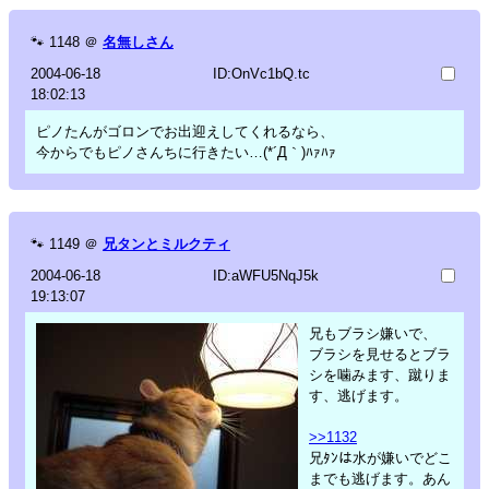
🐾
1148
＠
名無しさん
2004-06-18
ID:OnVc1bQ.tc
18:02:13
ピノたんがゴロンでお出迎えしてくれるなら、
今からでもピノさんちに行きたい…(*´Д｀)ﾊｧﾊｧ
🐾
1149
＠
兄タンとミルクティ
2004-06-18
ID:aWFU5NqJ5k
19:13:07
兄もブラシ嫌いで、
ブラシを見せるとブラ
シを噛みます、蹴りま
す、逃げます。
>>1132
兄ﾀﾝは水が嫌いでどこ
までも逃げます。あん