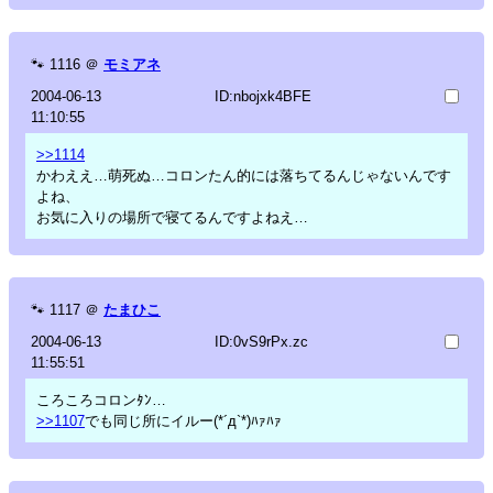
🐾
1116
＠
モミアネ
2004-06-13
ID:nbojxk4BFE
11:10:55
>>1114
かわええ…萌死ぬ…コロンたん的には落ちてるんじゃないんです
よね、
お気に入りの場所で寝てるんですよねえ…
🐾
1117
＠
たまひこ
2004-06-13
ID:0vS9rPx.zc
11:55:51
ころころコロンﾀﾝ…
>>1107
でも同じ所にイルー(*´д`*)ﾊｧﾊｧ