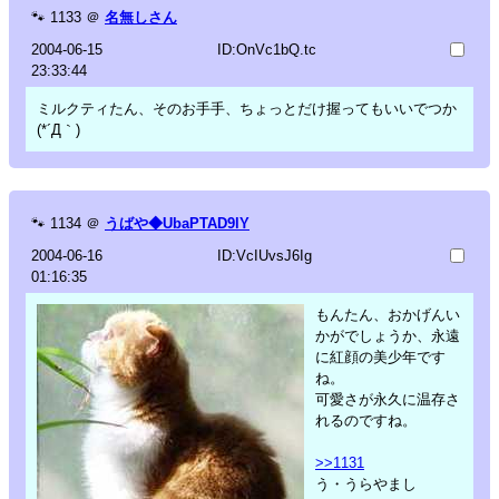
🐾
1133
＠
名無しさん
2004-06-15
ID:OnVc1bQ.tc
23:33:44
ミルクティたん、そのお手手、ちょっとだけ握ってもいいでつか
(*´Д｀)
🐾
1134
＠
うばや◆UbaPTAD9lY
2004-06-16
ID:VcIUvsJ6Ig
01:16:35
もんたん、おかげんい
かがでしょうか、永遠
に紅顔の美少年です
ね。
可愛さが永久に温存さ
れるのですね。
>>1131
う・うらやまし