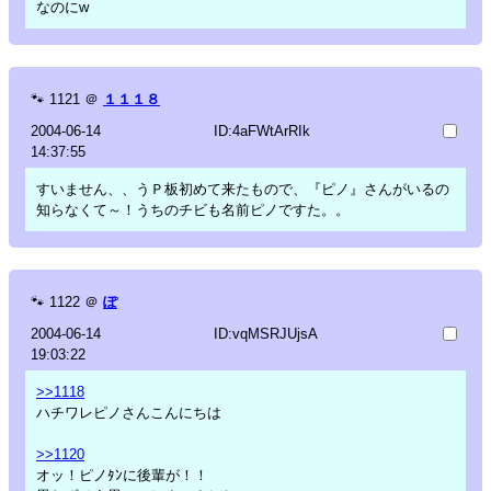
なのにw
🐾
1121
＠
１１１８
2004-06-14
ID:4aFWtArRIk
14:37:55
すいません、、うＰ板初めて来たもので、『ピノ』さんがいるの
知らなくて～！うちのチビも名前ピノですた。。
🐾
1122
＠
ぽ
2004-06-14
ID:vqMSRJUjsA
19:03:22
>>1118
ハチワレピノさんこんにちは
>>1120
オッ！ピノﾀﾝに後輩が！！