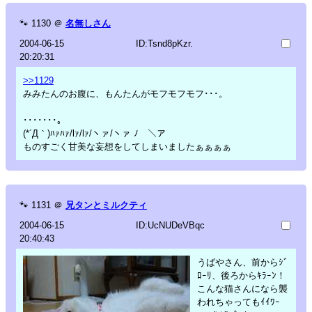
🐾
1130
＠
名無しさん
2004-06-15
ID:Tsnd8pKzr.
20:20:31
>>1129
みみたんのお腹に、もんたんがモフモフモフ･･･。
･･･････。
(*´Д｀)ﾊｧﾊｧ/lｧ/lｧ/ヽァ/ヽァ ﾉ ＼ア
ものすごく甘美な妄想をしてしまいましたぁぁぁぁ
🐾
1131
＠
兄タンとミルクティ
2004-06-15
ID:UcNUDeVBqc
20:40:43
うばやさん、前からｼﾞ
ﾛｰﾘ、後ろからｷﾗｰﾝ！
こんな猫さんになら襲
われちゃってもｲｲﾜｰ