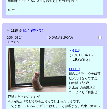
念願叶ってＢ＆Ｗのスコをお迎えしたのですねっ！
ｶﾜｴｴ～
🐾
1120
＠
ピノ（茶トラ）
2004-06-14
ID:DANASoFQAA
03:28:35
>>1118
うわｶﾜｲｲ、ﾎｽｨ～
（←B&W好き）
>>1119
残念ながら、ウチは茶
ピノだけなんですよ。
前の猫（B&W、
8.5kg）の面影求め
て、ピノも「目指せ！
巨猫」だったんですが、
4.3kgあたりでどうやら止まってしまったようです。
…でかねこスレへのデビューはちょっと無理かな、残念。大食い