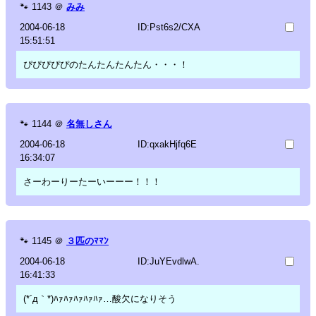
🐾
1143
＠
みみ
2004-06-18
ID:Pst6s2/CXA
15:51:51
ぴぴぴぴぴのたんたんたんたん・・・！
🐾
1144
＠
名無しさん
2004-06-18
ID:qxakHjfq6E
16:34:07
さーわーりーたーいーーー！！！
🐾
1145
＠
３匹のﾏﾏﾝ
2004-06-18
ID:JuYEvdlwA.
16:41:33
(*´д｀*)ﾊｧﾊｧﾊｧﾊｧﾊｧ…酸欠になりそう