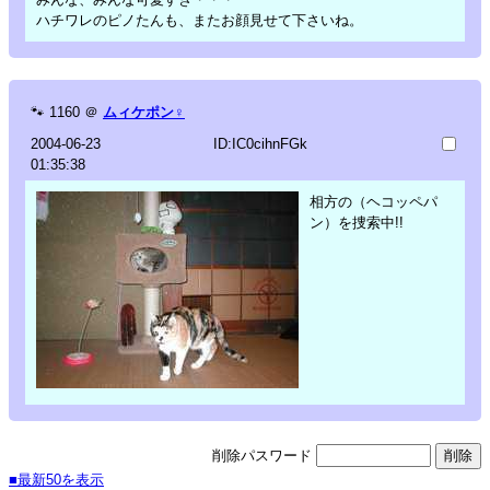
ハチワレのピノたんも、またお顔見せて下さいね。
🐾
1160
＠
ムィケポン♀
2004-06-23
ID:IC0cihnFGk
01:35:38
相方の（ヘコッペパ
ン）を捜索中!!
削除パスワード
■最新50を表示