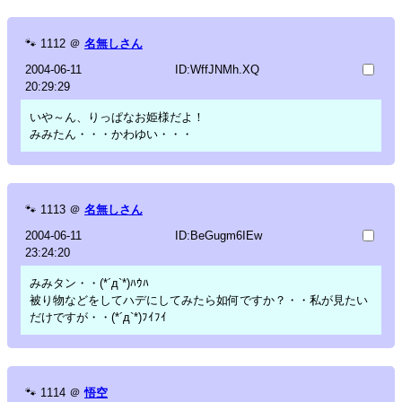
🐾
1112
＠
名無しさん
2004-06-11
ID:WffJNMh.XQ
20:29:29
いや～ん、りっぱなお姫様だよ！
みみたん・・・かわゆい・・・
🐾
1113
＠
名無しさん
2004-06-11
ID:BeGugm6IEw
23:24:20
みみタン・・(*´д`*)ﾊｳﾊ
被り物などをしてハデにしてみたら如何ですか？・・私が見たい
だけですが・・(*´д`*)ﾌｲﾌｲ
🐾
1114
＠
悟空