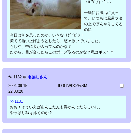
（n ’∀ ’)ηﾟ･*:.｡.
一緒にお風呂に入っ
て、いつもは風呂フタ
の上でぼんやりしてる
のに
今日は何を思ったのか、いきなりﾀﾞｲﾋﾞﾝ！
慌てて拾い上げようとしたら、悠々泳いでいました。
もしや、中に犬が入ってんのかな？
だから、目が合ったらこのポーズ取るのかな？私はボス？？
🐾
1132
＠
名無しさん
2004-06-15
ID:8TWDO/F/SM
22:03:20
>>1131
おお！そういえばあんこたんも浮かんでたらしいし、
やっぱりｽｺは泳ぐのか？