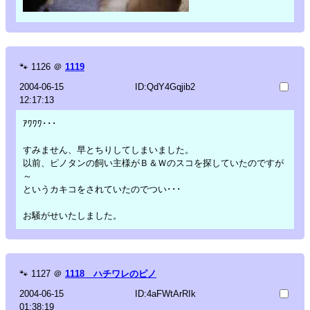
🐾
1126
＠
1119
2004-06-15
ID:QdY4Gqjib2
12:17:13
ｱﾜﾜﾜ･･･
すみません、早とちりしてしまいました。
以前、ピノタンの飼い主様がＢ＆Ｗのスコを探していたのですが
～
というカキコをされていたのでつい･･･
お騒がせいたしました。
🐾
1127
＠
1118 ハチワレのピノ
2004-06-15
ID:4aFWtArRIk
01:38:19