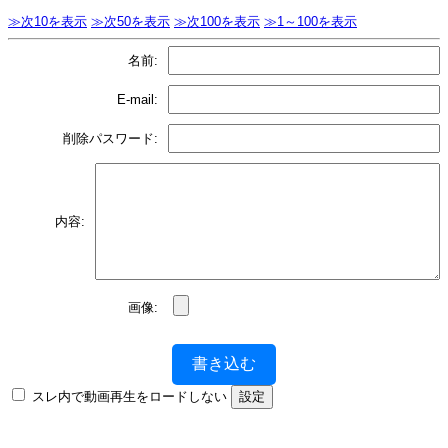
≫次10を表示
≫次50を表示
≫次100を表示
≫1～100を表示
名前:
E-mail:
削除パスワード:
内容:
画像:
書き込む
スレ内で動画再生をロードしない