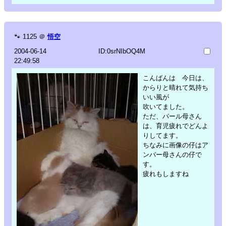
🐾
1125
＠
悟空
2004-06-14
ID:0srNIbOQ4M
22:49:58
こんばんは 今日は、
からりと晴れて気持ち
いい風が
吹いてました。
ただ、パール母さん
は、育児疲れでどんよ
りしてます。
ちなみに画像の仔はア
ンバー母さんの仔で
す。
疲れもしますね