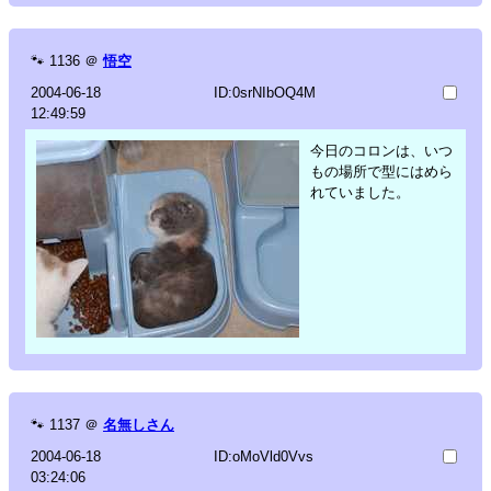
🐾
1136
＠
悟空
2004-06-18
ID:0srNIbOQ4M
12:49:59
今日のコロンは、いつ
もの場所で型にはめら
れていました。
🐾
1137
＠
名無しさん
2004-06-18
ID:oMoVld0Vvs
03:24:06