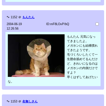
🐾
1152
＠
もんたん
2004-06-19
ID:mF8LOxP/bQ
12:26:56
もんたん 元気になっ
てきましたよ。
メガホンにも結構慣れ
てきたようです。
毛づくろいしたくて一
生懸命舐めてるんだけ
ど、きれいになるのは
メガホンの内側だけで
すよ？
早くはずしてあげたい
な。
🐾
1153
＠
名無しさん