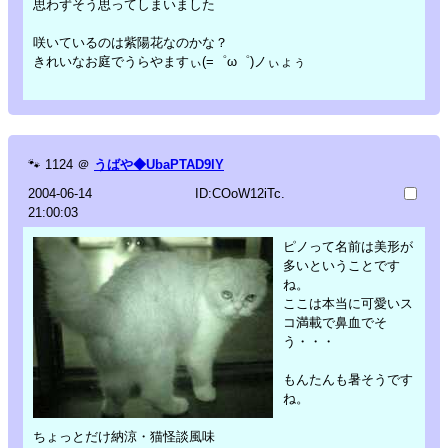
思わずそう思ってしまいました
咲いているのは紫陽花なのかな？
きれいなお庭でうらやますぃ(=゜ω゜)ノぃょぅ
🐾
1124
＠
うばや◆UbaPTAD9lY
2004-06-14
ID:COoW12iTc.
21:00:03
ピノって名前は美形が
多いということです
ね。
ここは本当に可愛いス
コ満載で鼻血でそ
う・・・
もんたんも暑そうです
ね。
ちょっとだけ納涼・猫怪談風味