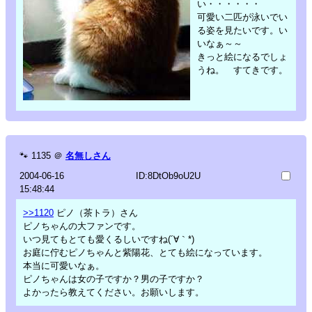
い・・・・・・
可愛い二匹が泳いでい
る姿を見たいです。い
いなぁ～～
きっと絵になるでしょ
うね。 すてきです。
🐾
1135
＠
名無しさん
2004-06-16
ID:8DtOb9oU2U
15:48:44
>>1120
ピノ（茶トラ）さん
ピノちゃんの大ファンです。
いつ見てもとても愛くるしいですね(´∀｀*)
お庭に佇むピノちゃんと紫陽花、とても絵になっています。
本当に可愛いなぁ。
ピノちゃんは女の子ですか？男の子ですか？
よかったら教えてください。お願いします。