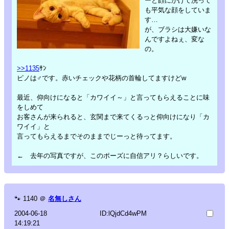
ーと顔にかけて洗って
も平気な顔をしていま
す…
が、ブラシは大嫌いな
んですよねぇ、変な
の。
>>1135
ｻﾝ
ピノは♂です。赤いチェックや花柄の首輪してますけどw
最近、仰向けになると「カワイイ～」と言ってもらえることに味
をしめて
お客さんが来られると、玄関まで来てくるっと仰向けになり「カ
ワイイ」と
言ってもらえるまでそのままでじーっと待ってます。
← 去年の写真ですが、このポーズに自信アリ？らしいです。
🐾
1140
＠
名無しさん
2004-06-18
ID:lQjdCd4wPM
14:19:21