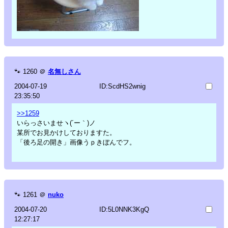
🐾
1260
＠
名無しさん
2004-07-19
ID:ScdHS2wnig
23:35:50
>>1259
いらっさいませヽ(´ー｀)ノ
某所でお見かけしておりますた。
「後ろ足の開き」画像うｐきぼんでフ。
🐾
1261
＠
nuko
2004-07-20
ID:5L0NNK3KgQ
12:27:17