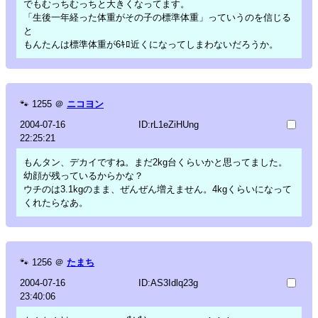
でもむっちむっちと大きくなってます。
「生後一年経った体重がその子の標準体重」っていうのを信じる
と
もんたんは標準体重が6ｷﾛ近くになってしまわないだろうか。
🐾
1255
＠
ニコヨン
2004-07-16
ID:rL1eZiHUng
22:25:21
もんタン、デカイですね。まだ2kg台くらいかと思ってました。
幼顔が残っているからかな？
ウチのは3.1kgのまま、ぜんぜん増えません。4kgくらいになって
くれたらなあ。
🐾
1256
＠
たまち
2004-07-16
ID:AS3Idlq23g
23:40:06