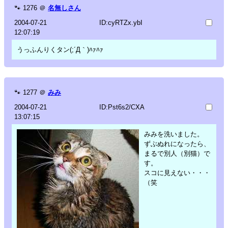
🐾
1276
＠
名無しさん
2004-07-21
ID:cyRTZx.ybI
12:07:19
うっふんりくタン(;´Д｀)ﾊｧﾊｧ
🐾
1277
＠
みみ
2004-07-21
ID:Pst6s2/CXA
13:07:15
みみを洗いました。
ずぶぬれになったら、
まるで別人（別猫）で
す。
スコに見えない・・・
（笑