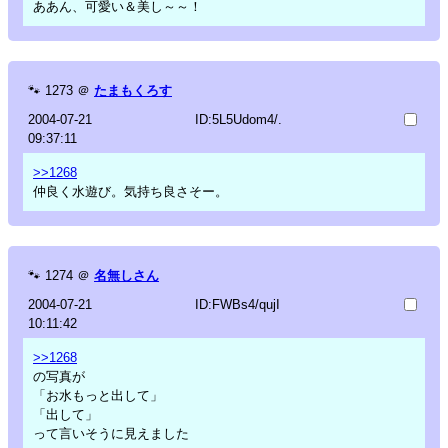
ああん、可愛い＆美し～～！
🐾
1273
＠
たまもくろす
2004-07-21
ID:5L5Udom4/.
09:37:11
>>1268
仲良く水遊び。気持ち良さそー。
🐾
1274
＠
名無しさん
2004-07-21
ID:FWBs4/qujI
10:11:42
>>1268
の写真が
「お水もっと出して」
「出して」
って言いそうに見えました