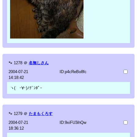
🐾
1278
＠
名無しさん
2004-07-21
ID:p4cReBo8fc
14:18:42
ヽ( ･∀･)ﾉｸﾞﾝﾎﾟｰ
🐾
1279
＠
たまもくろす
2004-07-21
ID:9xiFU3ihQw
18:36:12