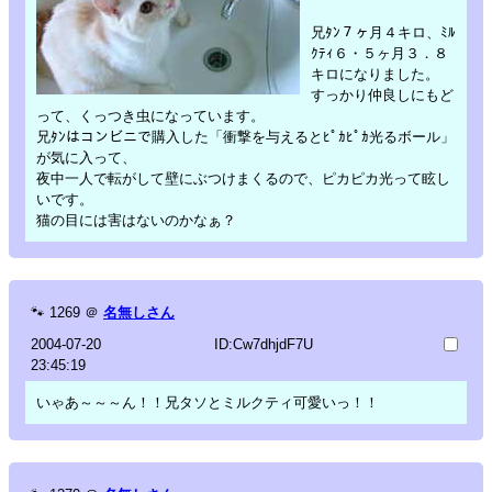
兄ﾀﾝ７ヶ月４キロ、ﾐﾙ
ｸﾃｨ６・５ヶ月３．８
キロになりました。
すっかり仲良しにもど
って、くっつき虫になっています。
兄ﾀﾝはコンビニで購入した「衝撃を与えるとﾋﾟｶﾋﾟｶ光るボール」
が気に入って、
夜中一人で転がして壁にぶつけまくるので、ピカピカ光って眩し
いです。
猫の目には害はないのかなぁ？
🐾
1269
＠
名無しさん
2004-07-20
ID:Cw7dhjdF7U
23:45:19
いゃあ～～～ん！！兄タソとミルクティ可愛いっ！！