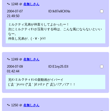
🐾
1248
＠
名無しさん
2004-07-07
ID:lk87e9CKNs
21:49:50
ミルクティ兄弟が仲直りしてよかったー！
次にミルクティﾀﾝが玉取りする時は、こんな風にならないといい
なー。
仲良し兄弟が、(・∀・)ｲｲ!
🐾
1249
＠
名無しさん
2004-07-09
ID:E1ny25.ElI
01:42:44
兄ﾀﾝミルクティﾀﾝの新動画がイパーイ
(;´Д｀)ﾊｧﾊｧ (*´Д｀)/lァ/lァ (*` Д´)／/ア／/ア！！
🐾
1250
＠
名無しさん