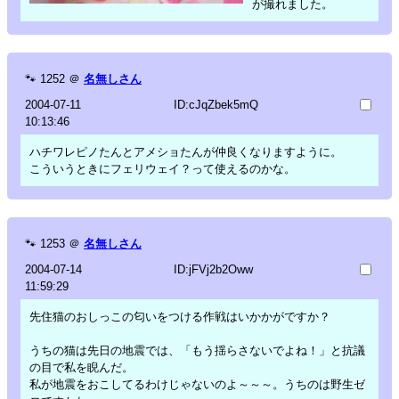
が撮れました。
🐾
1252
＠
名無しさん
2004-07-11
ID:cJqZbek5mQ
10:13:46
ハチワレピノたんとアメショたんが仲良くなりますように。
こういうときにフェリウェイ？って使えるのかな。
🐾
1253
＠
名無しさん
2004-07-14
ID:jFVj2b2Oww
11:59:29
先住猫のおしっこの匂いをつける作戦はいかかがですか？
うちの猫は先日の地震では、「もう揺らさないでよね！」と抗議
の目で私を睨んだ。
私が地震をおこしてるわけじゃないのよ～～～。うちのは野生ゼ