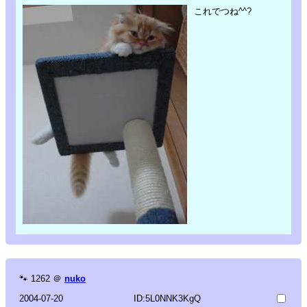
これでつね^^?
🐾
1262
＠
nuko
2004-07-20
ID:5L0NNK3KgQ