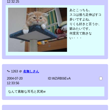
12:32:25
あとこっちも。
スコは後ろ足伸ばすコ
多いですよね。
りくも好きと言うか、
癖みたいです。
何度見て飽きな
い・・・
🐾
1263
＠
名無しさん
2004-07-20
ID:WZiRB0iEvA
12:33:56
なんて素敵な耳毛と尻尾w