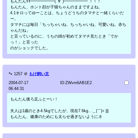
もんたんｷﾀ━━━━━━(ﾟ∀ﾟ)━━━━━━ ！！！
もんたん、ホント顔が子猫ちゃんのままですよね。
4.1キロってゆーことは、ちょうどうちのタマチと一緒くらいだ
ー。
タマチには毎日「ちっちゃいね、ちっちゃいね、可愛いね。赤ち
ゃんだね」
と言っているのに、うちの姉が初めてタマチ見たとき「でか
っ！」と言った
のがショックでした。
🐾
1257
＠
もけ飼い主
2004-07-17
ID:ZWvm6AB1E2
06:44:31
もんたん後ろ足ふとーい！
夫人は1歳のとき4.5kgでしたが、現在7.6kg…＿|￣|○ |||
もんたん、健康のためにも太らせ過ぎないようにネ