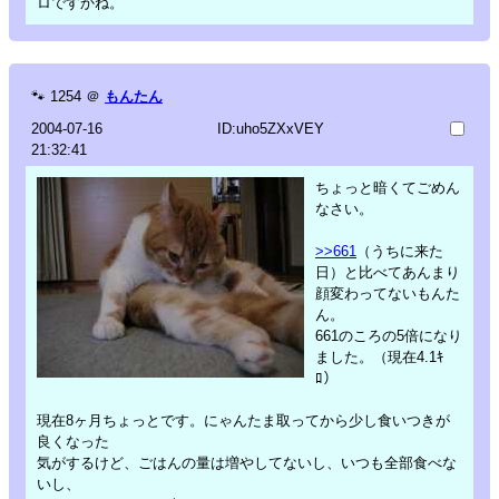
ロですかね。
🐾
1254
＠
もんたん
2004-07-16
ID:uho5ZXxVEY
21:32:41
ちょっと暗くてごめん
なさい。
>>661
（うちに来た
日）と比べてあんまり
顔変わってないもんた
ん。
661のころの5倍になり
ました。（現在4.1ｷ
ﾛ）
現在8ヶ月ちょっとです。にゃんたま取ってから少し食いつきが
良くなった
気がするけど、ごはんの量は増やしてないし、いつも全部食べな
いし、