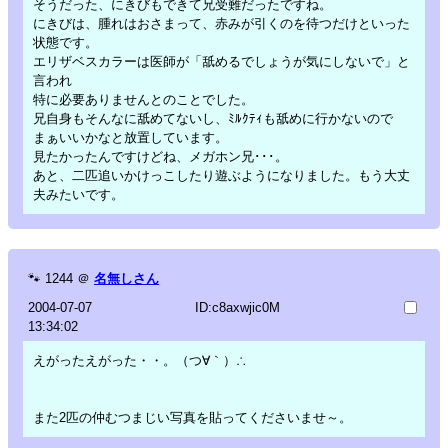
そうだった、にきびもできて兄受難だったですね。
にきびは、腫れはおさまって、赤みが引くのを待つだけといった
状態です。
エリザベスカラーは医師が「舐めるでしょうが気にしないで」と
言われ
特に必要ありませんとのことでした。
兄自身もそんなに舐めてないし、ﾐﾙｸﾃｨも舐めに行かないので
まぁいいかなと放置しています。
見たかったんですけどね、メガホン兄･･･。
あと、二匹追いかけっこしたり遊ぶようになりました。もう大丈
夫みたいです。
🐾
1244
＠
名無しさん
2004-07-07
ID:c8axwjic0M
13:34:02
えがったえがった・・。（つ∀｀）∴
また2匹の仲むつまじい写真を貼ってくださいませ～。