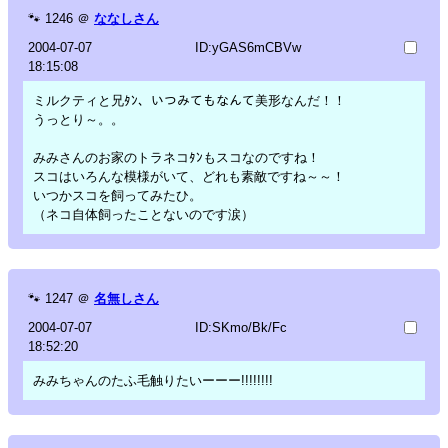
🐾
1246
＠
ななしさん
2004-07-07
ID:yGAS6mCBVw
18:15:08
ミルクティと兄ﾀﾝ、いつみてもなんて美形なんだ！！
うっとり～。。
みみさんのお家のトラネコﾀﾝもスコなのですね！
スコはいろんな模様がいて、どれも素敵ですね～～！
いつかスコを飼ってみたひ。
（ネコ自体飼ったことないのです涙）
🐾
1247
＠
名無しさん
2004-07-07
ID:SKmo/Bk/Fc
18:52:20
みみちゃんのたふ毛触りたいーーー!!!!!!!!