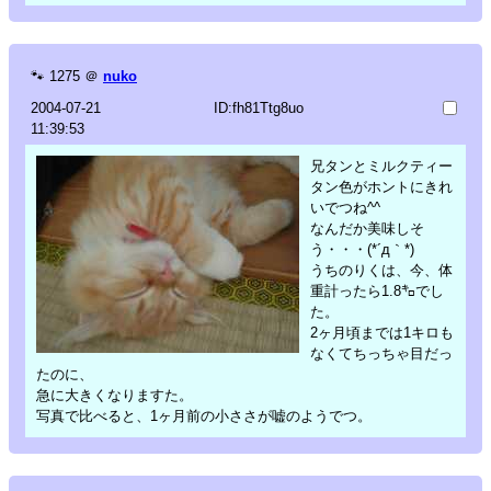
🐾
1275
＠
nuko
2004-07-21
ID:fh81Ttg8uo
11:39:53
兄タンとミルクティー
タン色がホントにきれ
いでつね^^
なんだか美味しそ
う・・・(*´д｀*)
うちのりくは、今、体
重計ったら1.8㌔でし
た。
2ヶ月頃までは1キロも
なくてちっちゃ目だっ
たのに、
急に大きくなりますた。
写真で比べると、1ヶ月前の小ささが嘘のようでつ。