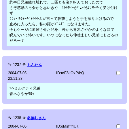
約半日兄弟離れ離れで、二匹とも泣き叫んでおったので
さぞ感動の再会かと思いきや、ﾐﾙｸﾃｨｰがﾆｭｰ兄ﾀﾝを全く受け付け
ず
ﾌｼｬｰ!ｷｼｬｰｷﾞｬﾙﾙﾙとか言って攻撃しようと手を振り上げるので
止めに入ったら、私の顔がｽﾞﾀﾎﾞﾛになりますた。
今もケージに避難させた兄を、外から青木さやかのような顔で
睨んでいて怖いです。いつになったら仲睦まじい兄弟にもどるの
だろー？
🐾
1237
＠
もんたん
2004-07-05
ID:mF8LOxP/bQ
23:31:27
>>ミルクティ兄弟
青木さやかﾜﾛﾀ
🐾
1238
＠
名無しさん
2004-07-06
ID:oMsfff4U7.