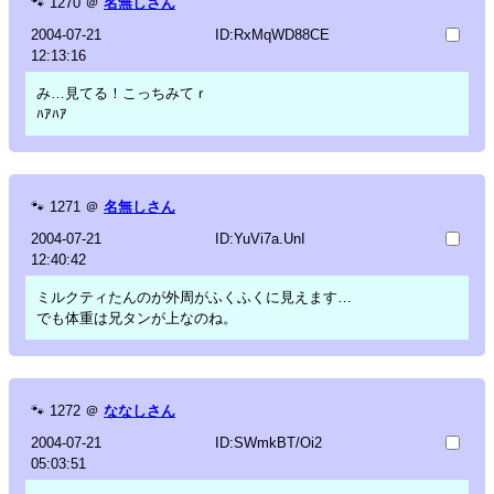
🐾
1270
＠
名無しさん
2004-07-21
ID:RxMqWD88CE
12:13:16
み…見てる！こっちみてｒ
ﾊｱﾊｱ
🐾
1271
＠
名無しさん
2004-07-21
ID:YuVi7a.UnI
12:40:42
ミルクティたんのが外周がふくふくに見えます…
でも体重は兄タンが上なのね。
🐾
1272
＠
ななしさん
2004-07-21
ID:SWmkBT/Oi2
05:03:51