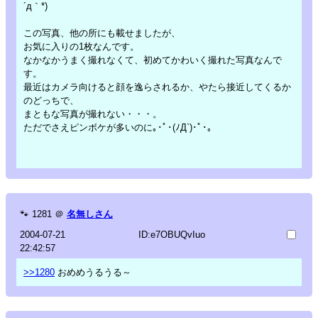
´д｀*)
この写真、他の所にも載せましたが、
お気に入りの1枚なんです。
なかなかうまく撮れなくて、初めてかわいく撮れた写真なんで
す。
最近はカメラ向けると顔を逸らされるか、やたら接近してくるか
のどっちで、
まともな写真が撮れない・・・。
ただでさえピンボケが多いのに｡･ﾟ･(ﾉД`)･ﾟ･｡
🐾
1281
＠
名無しさん
2004-07-21
ID:e7OBUQvIuo
22:42:57
>>1280
おめめうるうる～