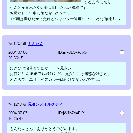
するようになり
なんとか青木さやか化は阻止された模様です。
お騒がせして申し訳なかったです。
ｺﾜｲ顔は撮りたかったけどシャッター速度ついていかず無念ﾅﾘｰ。
🐾
1242
＠
もんたん
2004-07-06
ID:mF8LOxP/bQ
20:56:15
にきびは治りますたかー。＞兄タン
お口ﾌﾟｸｰなままでもｶﾜｲｲけど、兄タンには迷惑な話よね。
ところで、エリザベスカラーは付けてないんですね。
🐾
1243
＠
兄タンとミルクティ
2004-07-07
ID:jW1b7tmE.Y
10:25:47
もんたんさん、ありがとうございます。