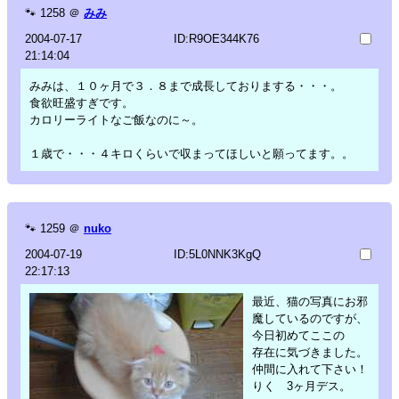
🐾
1258
＠
みみ
2004-07-17
ID:R9OE344K76
21:14:04
みみは、１０ヶ月で３．８まで成長しておりまする・・・。
食欲旺盛すぎです。
カロリーライトなご飯なのに～。
１歳で・・・４キロくらいで収まってほしいと願ってます。。
🐾
1259
＠
nuko
2004-07-19
ID:5L0NNK3KgQ
22:17:13
最近、猫の写真にお邪
魔しているのですが、
今日初めてここの
存在に気づきました。
仲間に入れて下さい！
りく 3ヶ月デス。