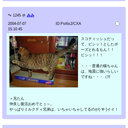
🐾
1245
＠
みみ
2004-07-07
ID:Pst6s2/CXA
15:10:45
スコティッシュだっ
て、ビシッ！としたポ
ーズとれるもん！！
ビシッ！！！
・・・普通の猫ちゃん
は、地震に強いらしい
ですね・・・（汗
＞兄たん
仲良し復活おめでとぅ～。
やっぱりミルクティ兄弟は、いちゃいちゃしてるのが(･∀･)イイ！