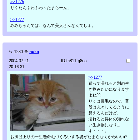
>>1275
りくたんふわふわ～たまらーん。
>>1277
みみちゃんてば、なんて美人さんなんでしょ。
🐾
1280
＠
nuko
2004-07-21
ID:fh81Ttg8uo
20:16:31
>>1277
猫って濡れると別の生
き物みたいになります
よね^^;
りくは長毛なので、普
段は丸々してるように
見えるんだけど、
濡れると得体の知れな
い生き物になりま
す・・・。
お風呂上りの一生懸命毛づくろいする姿がたまらなくかわいい(*