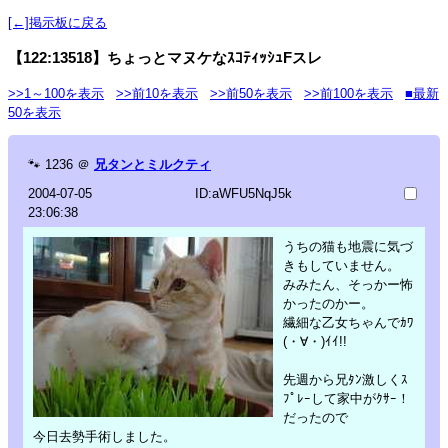
[←]掲示板に戻る
【122:13518】ちょっとマヌケなｽｺﾃｨｯｼｭFスレ
>>1～100を表示
>>前10を表示
>>前50を表示
>>前100を表示
■最新
50を表示
🐾
1236
＠
兄タンとミルクティ
2004-07-05
ID:aWFU5NqJ5k
23:06:38
うちの猫も地震に気づ
きもしていません。
みみたん、そっかー怖
かったのかー。
繊細な乙女ちゃんでｶﾜ
(・∀・)ｲｲ!!
先週から兄ﾀﾝ激しくｽ
ﾌﾟﾚｰして家中がｸｻｰ！
だったので
今日去勢手術しました。