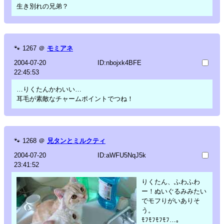
生き別れの兄弟？
🐾
1267
＠
モミアネ
2004-07-20
ID:nbojxk4BFE
22:45:53
…りくたんかわいい…
耳毛が素敵なチャームポイントでつね！
🐾
1268
＠
兄タンとミルクティ
2004-07-20
ID:aWFU5NqJ5k
23:41:52
りくたん、ふわふわ
ー！ぬいぐるみみたい
でモフりがいありそ
う。
ﾓﾌﾓﾌﾓﾌﾓﾌ…。