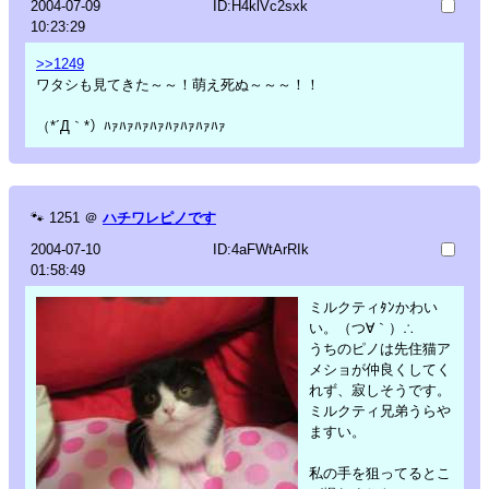
2004-07-09
ID:H4klVc2sxk
10:23:29
>>1249
ワタシも見てきた～～！萌え死ぬ～～～！！
（*´Д｀*）ﾊｧﾊｧﾊｧﾊｧﾊｧﾊｧﾊｧﾊｧ
🐾
1251
＠
ハチワレピノです
2004-07-10
ID:4aFWtArRIk
01:58:49
ミルクティﾀﾝかわい
い。（つ∀｀）∴
うちのピノは先住猫ア
メショが仲良くしてく
れず、寂しそうです。
ミルクティ兄弟うらや
ますい。
私の手を狙ってるとこ