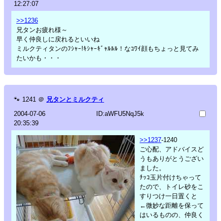
12:27:07
>>1236
兄タンお疲れ様～
早く仲良しに戻れるといいね
ミルクティタンのﾌｼｬｰ!ｷｼｬｰｷﾞｬﾙﾙﾙ！なｺﾜｲ顔もちょっと見てみ
たいかも・・・
🐾
1241
＠
兄タンとミルクティ
2004-07-06
ID:aWFU5NqJ5k
20:35:39
>>1237
-1240
ご心配、アドバイスど
うもありがとうござい
ました。
ﾁｯｺ玉片付けちゃって
たので、トイレ砂をこ
すりつけ一日置くと
←微妙な距離を保って
はいるものの、仲良く