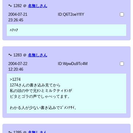
🐾
1282
＠
名無しさん
2004-07-21
ID:Q6T2oeYfIY
23:26:45
ﾊｱﾊｱ
🐾
1283
＠
名無しさん
2004-07-22
ID:WpwDu9Tc4M
12:20:46
>1274
1274さんの書き込み見てから
私の頭の中で兄ﾀﾝとミルクティﾀﾝが
ピタとゴラの声でしゃべってます。
わかる人が少ない書き込みでｺﾞﾒﾝﾅｻｲ。
🐾
1285
＠
名無しさん