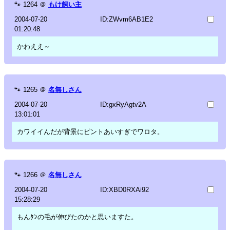
🐾
1264
＠
もけ飼い主
2004-07-20
ID:ZWvm6AB1E2
01:20:48
かわええ～
🐾
1265
＠
名無しさん
2004-07-20
ID:gxRyAgtv2A
13:01:01
カワイイんだが背景にピントあいすぎでワロタ。
🐾
1266
＠
名無しさん
2004-07-20
ID:XBD0RXAi92
15:28:29
もんﾀﾝの毛が伸びたのかと思いますた。