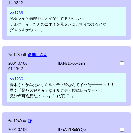
12:02:12
>>1236
兄タンから病院のニオイがしてるのかも～。
ミルクティーたんのニオイを兄タンにこすりつけるとか
ダメっすかね～～。
🐾
1239
＠
名無しさん
2004-07-06
ID:NsDxepxtmY
01:13:13
>>1236
青木さやかみたいなミルクティﾀﾝなんてイヤだーーーっ！！
早く「兄ﾀﾝ大好き★」なミルクティﾀﾝに戻って～～！！
兄ﾀﾝが可哀想だよ～～｡･ﾟ･(ﾉД`)･ﾟ･｡
🐾
1240
＠
ぽ
2004-07-06
ID:cVZIRe5YQo