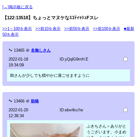
[←]掲示板に戻る
【122:13518】ちょっとマヌケなｽｺﾃｨｯｼｭFスレ
>>1～100を表示
>>前10を表示
>>前50を表示
>>前100を表示
■最新
50を表示
🐾
13465
＠
名無しさん
2022-01-18
ID:yQqlG9mH.E
19:34:09
助さんが少しでも穏やかに過ごせますように
🐾
13466
＠
助格
2022-01-20
ID:ebvrlkc//w
12:38:34
ぶきちさん＞ありがと
うございます。小まめ