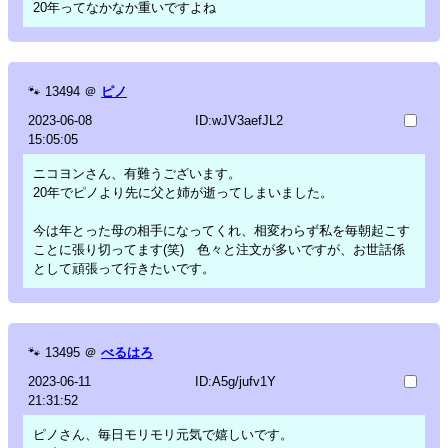
20年ってなかなか重いですよね
🐾
13494
＠
ピノ
2023-06-08
ID:wJV3aefJL2
15:05:05
ニコヨンさん、有難うございます。
20年でピノより先に父と姉が逝ってしまいました。
今は年とった母の相手になってくれ、相変わらず私を毎朝起こす
ことに張り切ってます(笑) 色々と注文が多いですが、お世話係
として頑張って行きたいです。
🐾
13495
＠
べるはろ
2023-06-11
ID:A5g/jufv1Y
21:31:52
ピノさん、毎日モリモリ元気で嬉しいです。