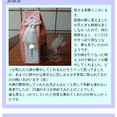
20:09:20
皆さま有難うございま
す。
新築の家に迎えました
が爪とぎも粗相も全く
しなかったので、何の
痕跡もなく、ピノだけ
がすっぽり居なくな
り、夢を見ていたかの
ようです。
父や姉が亡くなった時
もコロナ禍もピノが癒
やしてくれました。ピ
ノが死んだら誰が癒やしてくれるんだろう？って思ってました
が、あまりに鮮やかな旅立ちに悲しみもせず呆気に取られてるだ
けの飼い主がいます（笑）
火葬の際担当してくれたお兄さんはピノと対して年齢も違わない
若者でしたが、21歳のネコを初めてみたとのことでした。
歯も骨もしっかりしていたと何度も褒めてくれたのが誇らしかっ
たです。