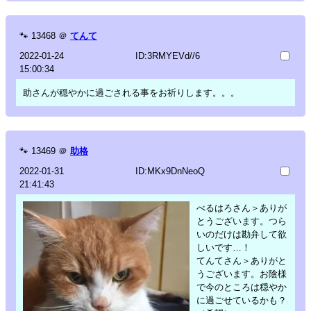
🐾
13468
＠
てんて
2022-01-24
ID:3RMYEVd//6
15:00:34
助さんが穏やかに過ごされる事をお祈りします。。。
🐾
13469
＠
助格
2022-01-31
ID:MKx9DnNeoQ
21:41:43
べるはろさん＞ありが
とうございます。つら
いのだけは勘弁して欲
しいです…！
てんてさん＞ありがと
うございます。お陰様
で今のところは穏やか
に過ごせているかも？