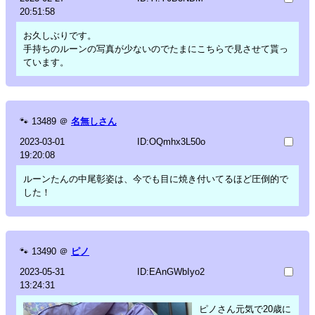
20:51:58
お久しぶりです。
手持ちのルーンの写真が少ないのでたまにこちらで見させて貰っ
ています。
🐾
13489
＠
名無しさん
2023-03-01
ID:OQmhx3L50o
19:20:08
ルーンたんの中尾彰姿は、今でも目に焼き付いてるほど圧倒的で
した！
🐾
13490
＠
ピノ
2023-05-31
ID:EAnGWbIyo2
13:24:31
ピノさん元気で20歳に