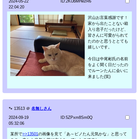
2024-05-22
ID:2KUbMHezR6
22:04:20
沢山お言葉感謝です！
家から出たことない箱
入り息子だったけど、
皆さんに可愛がられて
たのかと思うととても
嬉しいです。
今日は中尾彬氏の名前
をよく聞く日だったの
でルーンたんに会いに
来ました(笑)
🐾
13513
＠
名無しさん
2024-09-19
ID:5ZPxm8Sm0Q
05:32:06
某所で
>>13501
の画像を見て「あ～ピノたん元気かな」と思って