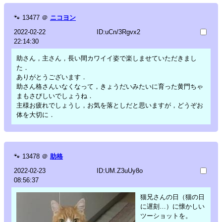
🐾
13477
＠
ニコヨン
2022-02-22
ID:uCn/3Rgvx2
22:14:30
助さん，主さん，長い間カワイイ姿で楽しませていただきまし
た．
ありがとうございます．
助さん格さんいなくなって，きょうだいみたいに育った黄門ちゃ
まもさびしいでしょうね．
主様お疲れでしょうし，お気を落としだと思いますが，どうぞお
体を大切に．
🐾
13478
＠
助格
2022-02-23
ID:UM.Z3uUy8o
08:56:37
猫兄さんの日（猫の日
に遅刻…）に懐かしい
ツーショットを。