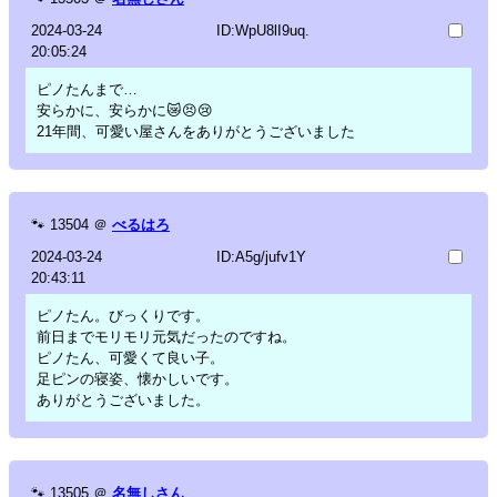
2024-03-24
ID:WpU8lI9uq.
20:05:24
ピノたんまで…
安らかに、安らかに😿😣😢
21年間、可愛い屋さんをありがとうございました
🐾
13504
＠
べるはろ
2024-03-24
ID:A5g/jufv1Y
20:43:11
ピノたん。びっくりです。
前日までモリモリ元気だったのですね。
ピノたん、可愛くて良い子。
足ピンの寝姿、懐かしいです。
ありがとうございました。
🐾
13505
＠
名無しさん