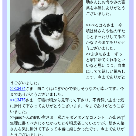
助さんにお悔やみの言
葉を本当にありがとう
ございました。
>>べるはろさま 今
頃は格さんや他の子た
ちとまったりしてるの
かな？今までありがと
うございました。
>>ぶきちさま ずっ
と家に居てくれるとい
いなと思いつつ、自由
にしてて欲しい気もし
ます。今までありがと
うございました。
>>13474
さま 向こうはにぎやかで楽しそうなのが幸いです。今
までありがとうございました。
>>13475
さま 仔猫の頃から見守って下さり、不肖飼い主まで気
に掛けて下さってありがとうございます。今までありがとうござ
いました。
>>pinoたんの飼い主さま 私こそダメダメなコメントしか出来ず
無理に書くべきじゃなかったと今頃反省していますが、助さん格
さんを気に掛けて下さって本当に嬉しかったです。今までありが
とうございました。