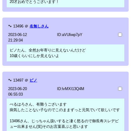
20才おめでとうございます！
🐾
13496
＠
名無しさん
2023-06-12
ID:aVUliwp7pY
21:29:04
ピノたん、全然お年寄りに見えないんだけど
10歳くらいにしか見えないよ
🐾
13497
＠
ピノ
2023-06-20
ID:lvMXI13Q4M
06:55:03
べるはろさん、有難うございます
病気したことない子なのでこのままずっと元気でいて欲しいです
13496さん、じっちゃん扱いすると凄く怒るので御長寿スレデビ
ュー出来ません(笑)そのお言葉喜ぶと思います