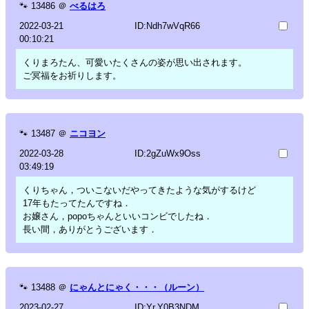
🐾
13486
＠
べるはろ
2022-03-21
ID:Ndh7wVqR66
00:10:21
くりまろたん、可愛いたくさんの姿が思い出されます。
ご冥福をお祈りします。
🐾
13487
＠
ニコヨン
2022-03-28
ID:2gZuWx9Oss
03:49:19
くりちゃん，ついこないだやってきたような気がするけど
17年もたってたんですね．
お嬢さん，popoちゃんといいコンビでしたね．
長い間，ありがとうございます．
🐾
13488
＠
にゃんとにゃく・・・（ルーン）
2023-02-27
ID:Yr.Y0B3NDM