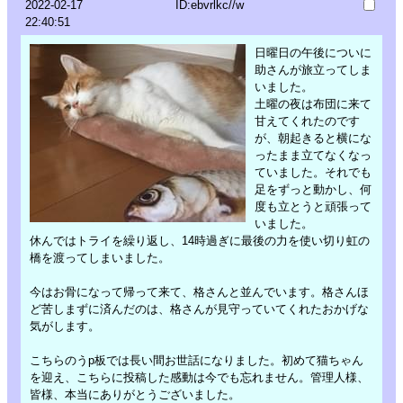
2022-02-17
ID:ebvrlkc//w
22:40:51
日曜日の午後についに
助さんが旅立ってしま
いました。
土曜の夜は布団に来て
甘えてくれたのです
が、朝起きると横にな
ったまま立てなくなっ
ていました。それでも
足をずっと動かし、何
度も立とうと頑張って
いました。
休んではトライを繰り返し、14時過ぎに最後の力を使い切り虹の
橋を渡ってしまいました。
今はお骨になって帰って来て、格さんと並んでいます。格さんほ
ど苦しまずに済んだのは、格さんが見守っていてくれたおかげな
気がします。
こちらのうp板では長い間お世話になりました。初めて猫ちゃん
を迎え、こちらに投稿した感動は今でも忘れません。管理人様、
皆様、本当にありがとうございました。