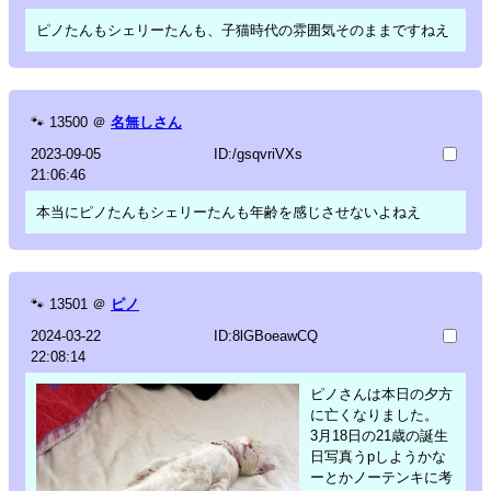
ピノたんもシェリーたんも、子猫時代の雰囲気そのままですねえ
🐾
13500
＠
名無しさん
2023-09-05
ID:/gsqvriVXs
21:06:46
本当にピノたんもシェリーたんも年齢を感じさせないよねえ
🐾
13501
＠
ピノ
2024-03-22
ID:8lGBoeawCQ
22:08:14
ピノさんは本日の夕方
に亡くなりました。
3月18日の21歳の誕生
日写真うpしようかな
ーとかノーテンキに考