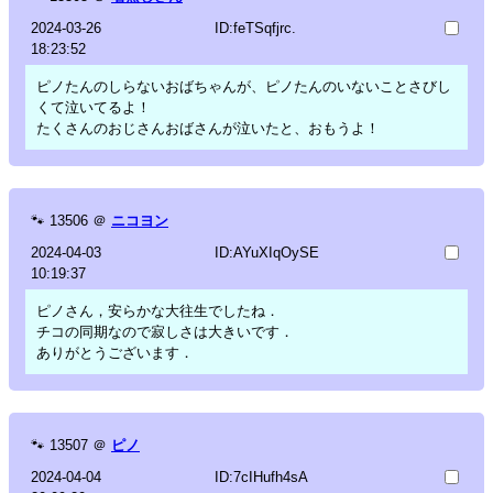
2024-03-26
ID:feTSqfjrc.
18:23:52
ピノたんのしらないおばちゃんが、ピノたんのいないことさびし
くて泣いてるよ！
たくさんのおじさんおばさんが泣いたと、おもうよ！
🐾
13506
＠
ニコヨン
2024-04-03
ID:AYuXIqOySE
10:19:37
ピノさん，安らかな大往生でしたね．
チコの同期なので寂しさは大きいです．
ありがとうございます．
🐾
13507
＠
ピノ
2024-04-04
ID:7cIHufh4sA