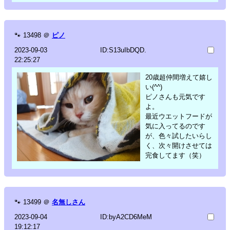
🐾
13498
＠
ピノ
2023-09-03
ID:S13uIbDQD.
22:25:27
20歳超仲間増えて嬉し
い(^^)
ピノさんも元気です
よ。
最近ウエットフードが
気に入ってるのです
が、色々試したいらし
く、次々開けさせては
完食してます（笑）
🐾
13499
＠
名無しさん
2023-09-04
ID:byA2CD6MeM
19:12:17