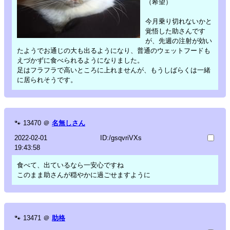
（希望）
今月乗り切れないかと
覚悟した助さんです
が、先週の注射が効い
たようでお通じの大も出るようになり、普通のウェットフードも
えづかずに食べられるようになりました。
足はフラフラで高いところに上れませんが、もうしばらくは一緒
に居られそうです。
🐾
13470
＠
名無しさん
2022-02-01
ID:/gsqvriVXs
19:43:58
食べて、出ているなら一安心ですね
このまま助さんが穏やかに過ごせますように
🐾
13471
＠
助格