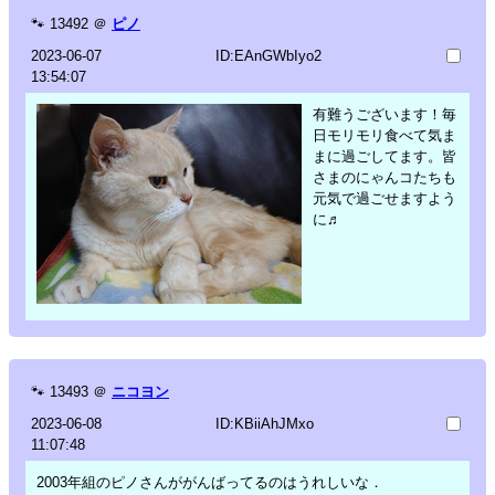
🐾
13492
＠
ピノ
2023-06-07
ID:EAnGWbIyo2
13:54:07
有難うございます！毎
日モリモリ食べて気ま
まに過ごしてます。皆
さまのにゃんコたちも
元気で過ごせますよう
に♬
🐾
13493
＠
ニコヨン
2023-06-08
ID:KBiiAhJMxo
11:07:48
2003年組のピノさんががんばってるのはうれしいな．