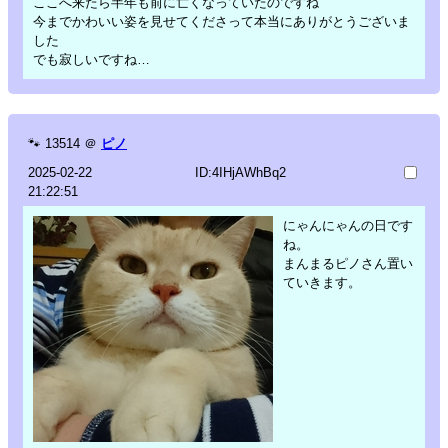
ここへ来たら半年も前に亡くなっていたのですね
今までかわいい姿を見せてくださって本当にありがとうございま
した
でも寂しいですね…
🐾
13514
＠
ピノ
2025-02-22
ID:4IHjAWhBq2
21:22:51
にゃんにゃんの日です
ね。
まんまるピノさん置い
ていきます。