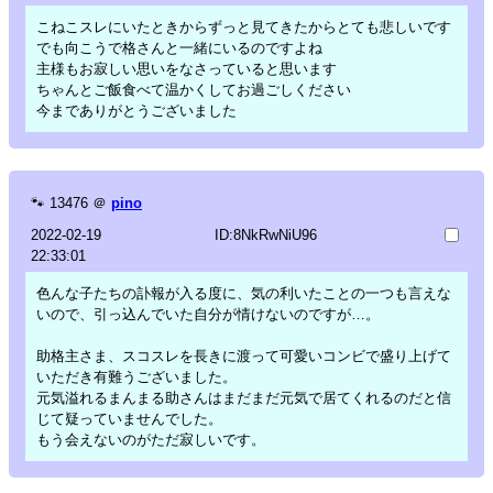
こねこスレにいたときからずっと見てきたからとても悲しいです
でも向こうで格さんと一緒にいるのですよね
主様もお寂しい思いをなさっていると思います
ちゃんとご飯食べて温かくしてお過ごしください
今までありがとうございました
🐾
13476
＠
pino
2022-02-19
ID:8NkRwNiU96
22:33:01
色んな子たちの訃報が入る度に、気の利いたことの一つも言えな
いので、引っ込んでいた自分が情けないのですが…。
助格主さま、スコスレを長きに渡って可愛いコンビで盛り上げて
いただき有難うございました。
元気溢れるまんまる助さんはまだまだ元気で居てくれるのだと信
じて疑っていませんでした。
もう会えないのがただ寂しいです。