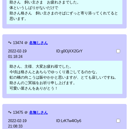
助さん 飼い主さま お疲れさまでした。
体というしばりがないだけで
助さん格さん 飼い主さまのそばにずっと寄り添ってくれてると
思います。
🐾
13474
＠
名無しさん
2022-02-19
ID:g0OjXX2GrY
01:18:24
助さん、主様、大変お疲れ様でした。
今頃は格さんとあちらでゆっくり過ごしてるのかな。
虹の橋の向こうは賑やかかと思いますが、とても寂しいですね。
助さんのご冥福をお祈り申し上げます。
可愛い屋さんをありがとう！
🐾
13475
＠
名無しさん
2022-02-19
ID:LrKTw4lOy6
21:08:33