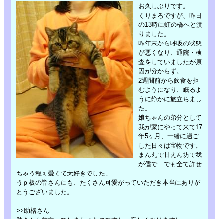
お久しぶりです。
くりまろですが、昨日
の13時に虹の橋へと渡
りました。
昨年末から呼吸の状態
が悪くなり、通院・検
査をしていましたが原
因が分からず。
2週間前から飲食を拒
むようになり、眠るよ
うに静かに旅立ちまし
た。
娘ちゃんの弟分として
我が家にやって来て17
年5ヶ月、一緒に過ご
した日々は宝物です。
まん丸で甘えん坊で我
が儘で…でも全て許せ
ちゃう程可愛くて大好きでした。
うｐ板の皆さんにも、たくさん可愛がっていただき本当にありが
とうございました。
>>助格さん