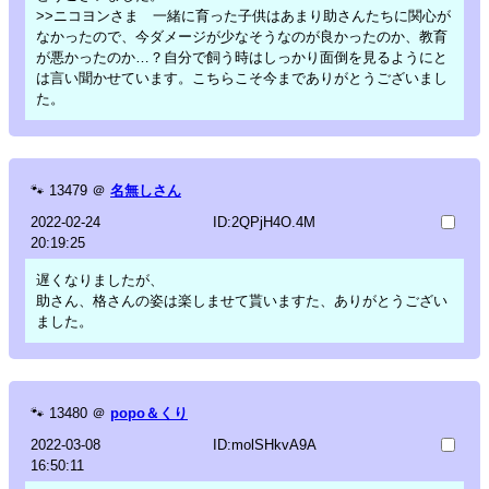
>>ニコヨンさま 一緒に育った子供はあまり助さんたちに関心が
なかったので、今ダメージが少なそうなのが良かったのか、教育
が悪かったのか…？自分で飼う時はしっかり面倒を見るようにと
は言い聞かせています。こちらこそ今までありがとうございまし
た。
🐾
13479
＠
名無しさん
2022-02-24
ID:2QPjH4O.4M
20:19:25
遅くなりましたが、
助さん、格さんの姿は楽しませて貰いますた、ありがとうござい
ました。
🐾
13480
＠
popo＆くり
2022-03-08
ID:molSHkvA9A
16:50:11