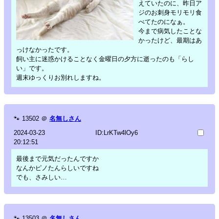
えていたのに、昨日ア
ジのお刺身モリモリ食
べてたのになぁ。
今まで病気したことな
かったけど、最期はあ
っけなかったです。
飼い主に迷惑かけることなく金曜日の夕方に逝ったのも「らし
い」です。
週末ゆっくりお別れしますね。
🐾
13502
＠
名無しさん
2024-03-23
ID:LrKTw4lOy6
20:12:51
最後まで元気だったんですか
なんかピノたんらしいですね
でも、さみしい…
🐾
13503
＠
名無しさん