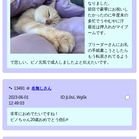
なりました。
節目で豪華にお祝いし
たかったのに年度末の
多忙でうやむやに汗
最近は押入れがマイブ
ームです。
ブリーダーさんにお礼
の手紙書こうとしたら
もう転居されてるよう
で悲しい。ピノ元気で成人しましたよと伝えたいです。
🐾
13491
＠
名無しさん
2023-06-01
ID:jL0sL.Wg5k
12:49:03
非常におめでたいですね！
ピノちゃん20歳おめでとう🎂🍾🎉