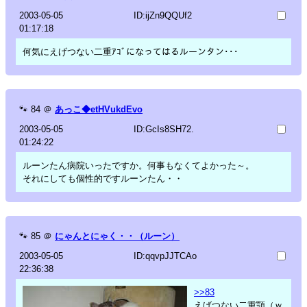
2003-05-05
ID:ijZn9QQUf2
01:17:18
何気にえげつない二重ｱｺﾞになってはるルーンタン･･･
🐾
84
＠
あっこ◆etHVukdEvo
2003-05-05
ID:GcIs8SH72.
01:24:22
ルーンたん病院いったですか。何事もなくてよかった～。
それにしても個性的ですルーンたん・・
🐾
85
＠
にゃんとにゃく・・（ルーン）
2003-05-05
ID:qqvpJJTCAo
22:36:38
>>83
えげつない二重顎（ｗ