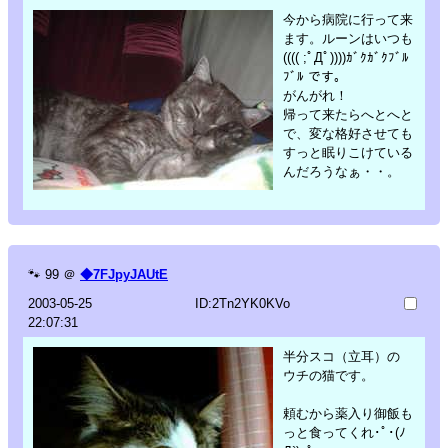
今から病院に行って来
ます。ルーンはいつも
(((( ;ﾟДﾟ))))ｶﾞｸｶﾞｸﾌﾞﾙ
ﾌﾞﾙ です。
がんがれ！
帰って来たらへとへと
で、変な格好させても
すっと眠りこけている
んだろうなぁ・・。
🐾
99
＠
◆7FJpyJAUtE
2003-05-25
ID:2Tn2YK0KVo
22:07:31
半分スコ（立耳）の
ウチの猫です。
頼むから薬入り御飯も
っと食ってくれ･ﾟ･(ﾉ