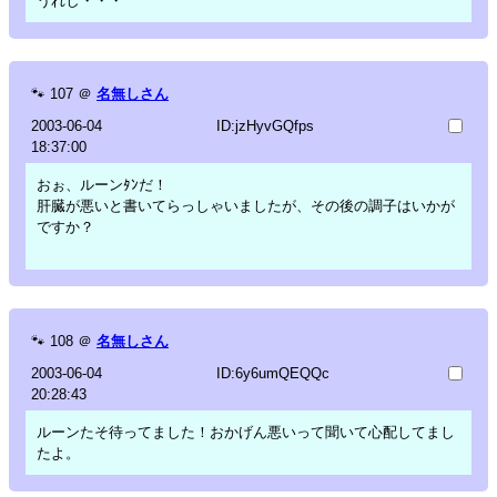
うれし・・・
🐾
107
＠
名無しさん
2003-06-04
ID:jzHyvGQfps
18:37:00
おぉ、ルーンﾀﾝだ！
肝臓が悪いと書いてらっしゃいましたが、その後の調子はいかが
ですか？
🐾
108
＠
名無しさん
2003-06-04
ID:6y6umQEQQc
20:28:43
ルーンたそ待ってました！おかげん悪いって聞いて心配してまし
たよ。