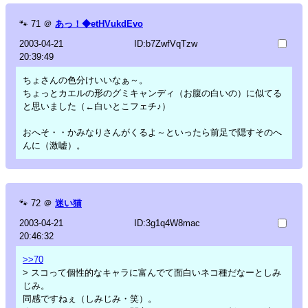
🐾
71
＠
あっ！◆etHVukdEvo
2003-04-21
ID:b7ZwfVqTzw
20:39:49
ちょさんの色分けいいなぁ～。
ちょっとカエルの形のグミキャンディ（お腹の白いの）に似てる
と思いました（←白いとこフェチ♪）
おへそ・・かみなりさんがくるよ～といったら前足で隠すそのへ
んに（激嘘）。
🐾
72
＠
迷い猫
2003-04-21
ID:3g1q4W8mac
20:46:32
>>70
> スコって個性的なキャラに富んでて面白いネコ種だなーとしみ
じみ。
同感ですねぇ（しみじみ・笑）。