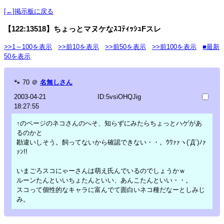
[←]掲示板に戻る
【122:13518】ちょっとマヌケなｽｺﾃｨｯｼｭFスレ
>>1～100を表示
>>前10を表示
>>前50を表示
>>前100を表示
■最新
50を表示
🐾
70
＠
名無しさん
2003-04-21
ID:5vsiOHQJig
18:27:55
↑のページのネコさんのへそ、知らずにみたらちょっとハゲがあ
るのかと
勘違いしそう。飼ってないから確認できない・・。ｳﾜｧｧヽ(`Д´)ﾉｧ
ｧﾝ!!
いまごろスコにゃーさんは萌え氏んでいるのでしょうかｗ
ルーンたんといいちょたんといい、あんこたんといい・・。
スコって個性的なキャラに富んでて面白いネコ種だなーとしみじ
み。