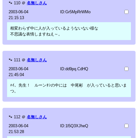
🐾
110
＠
名無しさん
2003-06-04
ID:Gr5MpRrWMo
21:15:13
相変わらず中に人が入っているようないない様な
不思議な表情しますねえ～。
🐾
111
＠
名無しさん
2003-06-04
ID:dd9pq.CdHQ
21:45:04
ﾊｲ、先生！ ルーンﾀﾝの中には 中尾彬 が入っていると思いま
つ。
🐾
112
＠
名無しさん
2003-06-04
ID:1l5Q3XJheQ
21:53:28