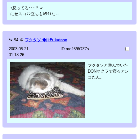
↑怒ってる･･･？ｗ
にせスコﾀﾝ立ちもｶﾜｲｲな～
🐾
94
＠
フクタソ ◆jkFukutaso
2003-05-21
ID:meJ5/6OZ7s
01:18:26
フクタソと遊んでいた
DQNマクラで寝るアン
コたん。