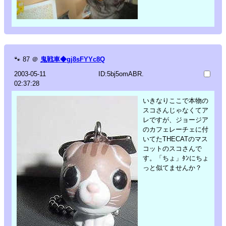
🐾
87
＠
鬼戦車◆gj8sFYYc8Q
2003-05-11
ID:5bj5omABR.
02:37:28
いきなりここで本物の
スコさんじゃなくてア
レですが、ジョージア
のカフェレーチェに付
いてたTHECATのマス
コットのスコさんで
す。「ちょ」ﾀﾝにちょ
っと似てませんか？