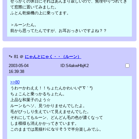
せっかくの休日にそれはあんまり寂しいので、無理やりつれてき
て窓際に置いてみました。
ふとん乾燥機の上に乗ってます。
＞ルーンたん。
前から思ってたんですが、お耳おっきいですよね？？
🐾
81
＠
にゃんとにゃく・・（ルーン）
2003-05-04
ID:S4akwHbjK2
16:39:38
>>80
うわーかわええ！！ちょたんかわいい(*´∇｀*)
ちょこんと乗っかるちょたん。
上品な和菓子のよう☆
ルーンもヘソ、見つかりませんでしたよ。
毛がびっしり生えていて見えませんでした。
それにしてもルーン、どんどん毛の色が濃くなって
しま模様も消えかかってきています。
このままでは黒猫ﾀﾝになりそうで半分楽しみでふ。