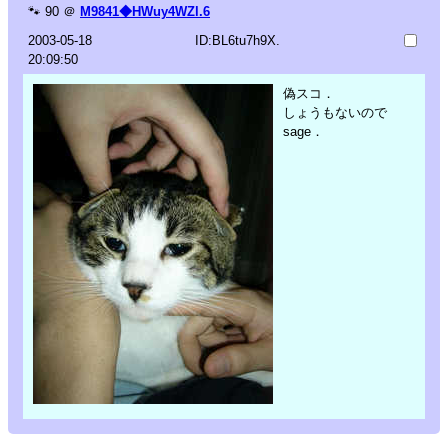
🐾
90
＠
M9841◆HWuy4WZl.6
2003-05-18
ID:BL6tu7h9X.
20:09:50
偽スコ．
しょうもないので
sage．