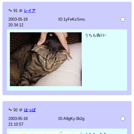
🐾
91
＠
レイア
2003-05-18
ID:1yFeKzSmx.
20:34:12
うちも偽ｽｺｰ
🐾
92
＠
はっぱ
2003-05-18
ID:A9gKy.0b2g
21:10:57