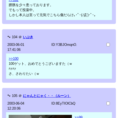
膀胱を少々患っております。
でもって投薬中。
しかし本人は至って元気でこちら傷だらけ｡･ﾟ･(ﾉД`)･ﾟ･｡
🐾
104
＠
いぶき
2003-06-01
ID:Y3BJOmqnO.
17:41:06
>>100
100ゲット、おめでとうございますた（ｗ
ﾊｧﾊｧ
さ、さわりたい（ｗ
🐾
105
＠
にゃんとにゃく・・（ルーン）
2003-06-04
ID:8EyTIOlCbQ
12:20:06
>>99