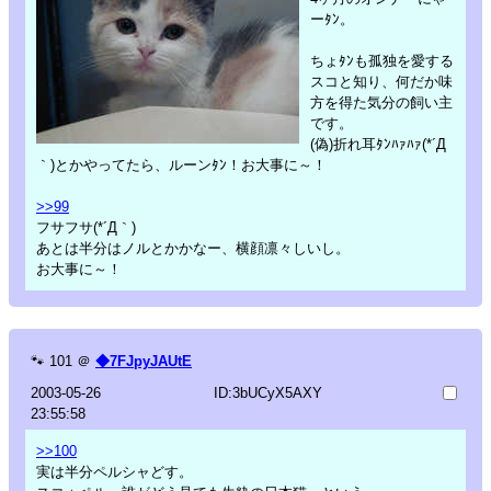
ーﾀﾝ。
ちょﾀﾝも孤独を愛する
スコと知り、何だか味
方を得た気分の飼い主
です。
(偽)折れ耳ﾀﾝﾊｧﾊｧ(*´Д
｀)とかやってたら、ルーンﾀﾝ！お大事に～！
>>99
フサフサ(*´Д｀)
あとは半分はノルとかかなー、横顔凛々しいし。
お大事に～！
🐾
101
＠
◆7FJpyJAUtE
2003-05-26
ID:3bUCyX5AXY
23:55:58
>>100
実は半分ペルシャどす。