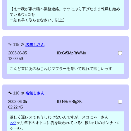
【えー我が家の猫ヘ業務連絡。ケツにぶら下げたまま乾燥し始め
ているウ○コを
一刻も早く取らせなさい。以上】
🐾
115
＠
名無しさん
2003-06-05
ID:Gr5MpRrWMo
12:00:59
こんど首にあのねじねじマフラーを巻いて現れて欲しいっす
🐾
116
＠
名無しさん
2003-06-05
ID:NRn6Rfg2K.
02:22:45
激しく遅レスでもうしわけないんですが、スコにゃーさん
>>2
ヶ月年下のオトコに乳を吸われている生後4ヶ月のオンナ・に
ゃーﾀﾝ。