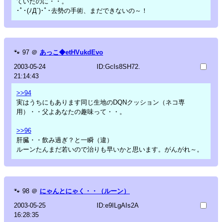
ていたのに・・。
･ﾟ･(ﾉД`)･ﾟ･去勢の手術、まだできないの～！
🐾
97
＠
あっこ◆etHVukdEvo
2003-05-24
ID:GcIs8SH72.
21:14:43
>>94
実はうちにもあります同じ生地のDQNクッション（ネコ専
用）・・父よあなたの趣味って・・。
>>96
肝臓・・飲み過ぎ？と一瞬（違）
ルーンたんまだ若いので治りも早いかと思います。がんがれ～。
🐾
98
＠
にゃんとにゃく・・（ルーン）
2003-05-25
ID:e9ILgAIs2A
16:28:35