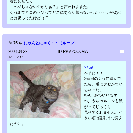
者に見せたら、
「ヘソじゃないのかなぁ？」と言われますた。
それまでネコのヘソってどこにあるか知らなかった‥‥いやある
とは思ってたけど（汗
🐾
75
＠
にゃんとにゃく・・（ルーン）
2003-04-22
ID:RPM2QQvAlA
14:15:33
>>69
へそだ！！
>毎日のように遊んで
たら、毛にクセがつい
ちゃった。
ﾜﾗﾀ。かわいいです
ね。うちのルーンも嫌
がってじっくり
見せてくれません。小
さい頃は副乳まで見え
たのに。