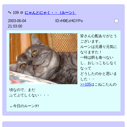
🐾
109
＠
にゃんとにゃく・・（ルーン）
2003-06-04
ID:rH9EzHGYPo
21:03:00
皆さん心配ありがとう
ございます。
ルーンは元通り元気に
なりますた！
一時は餌も食べない
し、おしっこもしなく
なって
どうしたのかと思いま
した・・
>>105
はこねこたんの
頃なので、まだ
ふてぶてしくない・・・
←今日のルーンﾀｿ