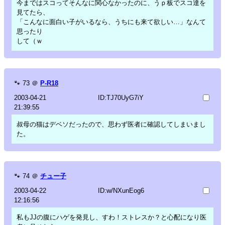
今まではスコってそんなに関心なかったのに、うｐ板でスコ達を
見てたら、
「こんなに面白い子がいるなら、うちにも来て欲しい…」なんて
思ったり
して（ｗ
🐾
73
＠
P-R18
2003-04-21
ID:TJ70UyG7iY
21:39:55
叔母の猫はデベソだったので、思わず医者に確認してしまいまし
た。
🐾
74
＠
チュー子
2003-04-22
ID:w/NXunEog6
12:16:56
私もJJの腹にハゲを発見し、すわ！ストレスか？と心配になり医