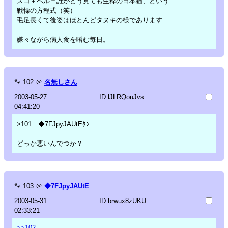
スコ＋ペル＝誰がどう見ても生粋の日本猫、という
戦慄の方程式（笑）
毛足長くて後姿はほとんどタヌキの様であります
嫌々ながら病人食を嗜む毎日。
🐾
102
＠
名無しさん
2003-05-27
ID:lJLRQouJvs
04:41:20
>101 ◆7FJpyJAUtEﾀﾝ
どっか悪いんでつか？
🐾
103
＠
◆7FJpyJAUtE
2003-05-31
ID:brwux8zUKU
02:33:21
>>102