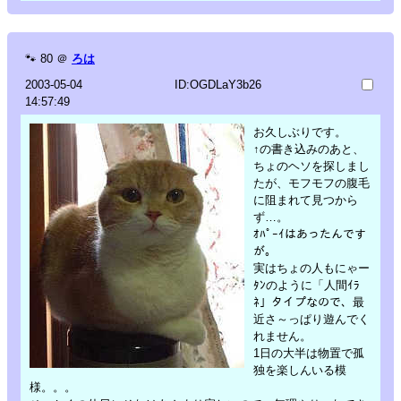
🐾
80
＠
ろは
2003-05-04
ID:OGDLaY3b26
14:57:49
お久しぶりです。
↑の書き込みのあと、
ちょのヘソを探しまし
たが、モフモフの腹毛
に阻まれて見つから
ず…。
ｵﾊﾟｰｲはあったんです
が。
実はちょの人もにゃー
ﾀﾝのように「人間ｲﾗ
ﾈ」タイプなので、最
近さ～っぱり遊んでく
れません。
1日の大半は物置で孤
独を楽しんいる模
様。。。