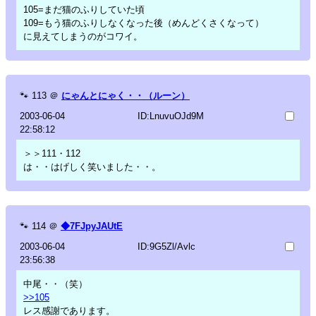
105=まだ猫のふりしていた頃
109=もう猫のふりしなくなった後（めんどくさくなって）
に見えてしまうのがコワイ。
🐾
113
＠
にゃんとにゃく・・（ルーン）
2003-06-04
ID:LnuvuOJd9M
22:58:12
＞＞111・112
は・・はげしく笑いました・・。
🐾
114
＠
◆7FJpyJAUtE
2003-06-04
ID:9G5Zl/Avlc
23:56:38
中尾・・（笑）
>>105
レス感謝であります。