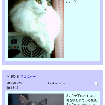
Д`)･ﾟ･｡
🐾
100
＠
スコにゃー
2003-05-26
ID:ZvC/chVtFo
19:13:17
2ヶ月年下のオトコに
乳を吸われている生後
4ヶ月のオンナ・にゃ