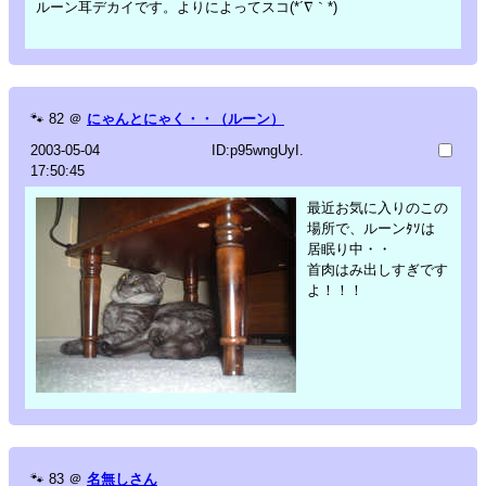
ルーン耳デカイです。よりによってスコ(*´∇｀*)
🐾
82
＠
にゃんとにゃく・・（ルーン）
2003-05-04
ID:p95wngUyI.
17:50:45
最近お気に入りのこの
場所で、ルーンﾀｿは
居眠り中・・
首肉はみ出しすぎです
よ！！！
🐾
83
＠
名無しさん