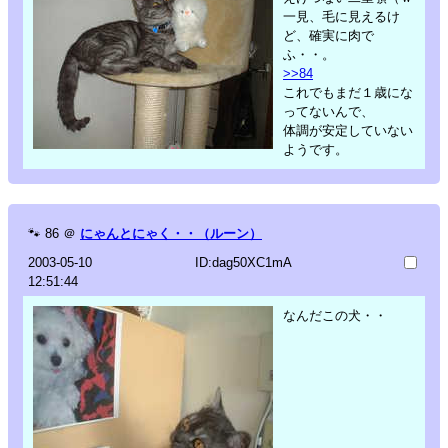
一見、毛に見えるけ
ど、確実に肉で
ふ・・。
>>84
これでもまだ１歳にな
ってないんで、
体調が安定していない
ようです。
🐾
86
＠
にゃんとにゃく・・（ルーン）
2003-05-10
ID:dag50XC1mA
12:51:44
なんだこの犬・・