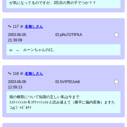
が気になってるのですが、2匹目の男の子でつか？？
🐾
117
＠
名無しさん
2003-06-05
ID:pRo7OTfFKA
21:39:09
ω ← ルーンちゃんの口。
🐾
118
＠
名無しさん
2003-06-06
ID:5VIPfDJoh6
12:09:13
猫の種類について知識の乏しい私は今まで
ｽｺﾃｨｯｼｭｽﾚをｺｹﾃｨｯｼｭｽﾚと読み違えて（勝手に脳内変換）ますた
⊃д`）ﾊｽﾞｶﾁｲ