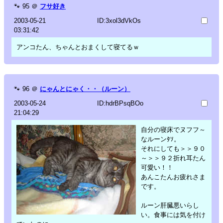
🐾
95
＠
フサ好き
2003-05-21
ID:3xol3dVkOs
03:31:42
アンコたん、ちゃんとおまくして寝てるｗ
🐾
96
＠
にゃんとにゃく・・（ルーン）
2003-05-24
ID:hdrBPsqBOo
21:04:29
自分の寝床でヌフフ～
なルーンﾀｿ。
それにしても＞＞９０
～＞＞９２折れ耳たん
可愛い！！
あんこたんお疲れさま
です。
ルーン肝臓悪いらし
い。食事には気を付け