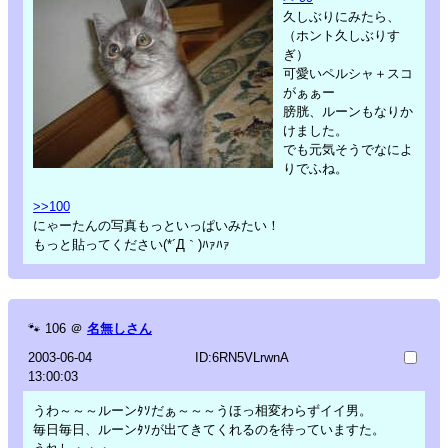
久しぶりにみたら、
（ホント久しぶりす
ぎ）
可愛いペルシャ＋スコ
がぁぁー
膀胱、ルーンもなりか
けました。
でも元気そうでなによ
りでふね。
>>100
にゃーたんの写真もっといっぱいみたい！
もっと貼ってください(*´Д｀)ﾊｧﾊｧ
🐾
106
＠
名無しさん
2003-06-04
ID:6RN5VLrwnA
13:00:03
うわ～～～ルーンﾀｿだぁ～～～うほっ相変わらずイイ男。
毎日毎日、ルーンﾀｿが出てきてくれるのを待っていますた。