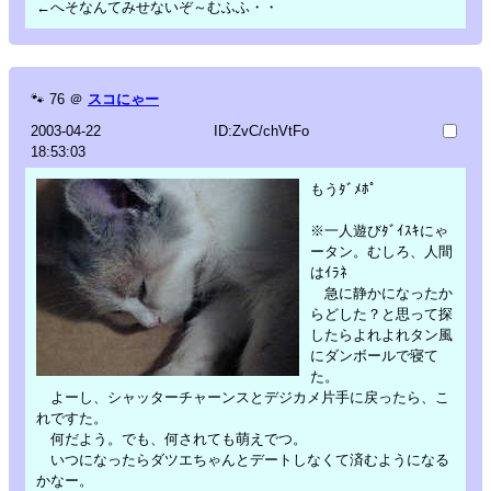
←へそなんてみせないぞ～むふふ・・
🐾
76
＠
スコにゃー
2003-04-22
ID:ZvC/chVtFo
18:53:03
もうﾀﾞﾒﾎﾟ
※一人遊びﾀﾞｲｽｷにゃ
ータン。むしろ、人間
はｲﾗﾈ
急に静かになったか
らどした？と思って探
したらよれよれタン風
にダンボールで寝て
た。
よーし、シャッターチャーンスとデジカメ片手に戻ったら、こ
れですた。
何だよう。でも、何されても萌えでつ。
いつになったらダツエちゃんとデートしなくて済むようになる
かなー。