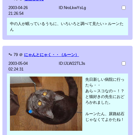
2003-04-26
ID:NroLkwYsLg
21:26:54
中の人が眠っているうちに、いろいろと調べて見たい＞ルーンた
ん
🐾
79
＠
にゃんとにゃく・・（ルーン）
2003-05-04
ID:lJLW22TL3s
02:24:31
先日新しい病院に行っ
たら・・
あら～スコなの～！？
と猫好きの先生におど
ろかれました。
ルーンたん、尿路結石
じゃなくてよかたね！