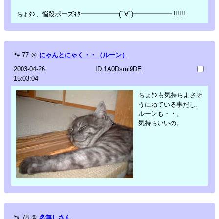
ちょﾀﾝ、悩殺ポーズｷﾀ━━━━━━(ﾟ∀ﾟ)━━━━━━ !!!!!!
🐾
77
＠
にゃんとにゃく・・（ルーン）
2003-04-26
ID:1A0Dsmi9DE
15:03:04
ちょﾀﾝも気持ちよさそ
うにねている事だし、
ルーンも・・。
気持ちいいの。
🐾
78
＠
名無しさん