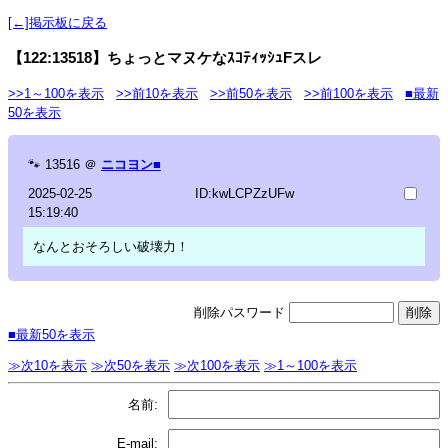
[←]掲示板に戻る
【122:13518】ちょっとマヌケなｽｺﾃｨｯｼｭFスレ
>>1～100を表示
>>前10を表示
>>前50を表示
>>前100を表示
■最新
50を表示
🐾
13516
＠
ニコヨン■
2025-02-25
ID:kwLCPZzUFw
15:19:40
なんとおそろしい破壊力！
削除パスワード
■最新50を表示
≫次10を表示
≫次50を表示
≫次100を表示
≫1～100を表示
名前:
E-mail: