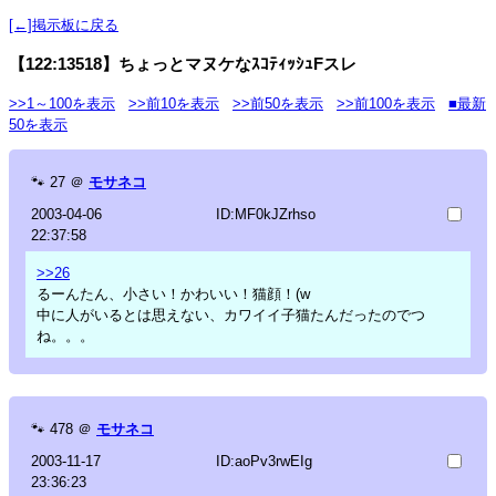
[←]掲示板に戻る
【122:13518】ちょっとマヌケなｽｺﾃｨｯｼｭFスレ
>>1～100を表示
>>前10を表示
>>前50を表示
>>前100を表示
■最新
50を表示
🐾
27
＠
モサネコ
2003-04-06
ID:MF0kJZrhso
22:37:58
>>26
るーんたん、小さい！かわいい！猫顔！(w
中に人がいるとは思えない、カワイイ子猫たんだったのでつ
ね。。。
🐾
478
＠
モサネコ
2003-11-17
ID:aoPv3rwEIg
23:36:23