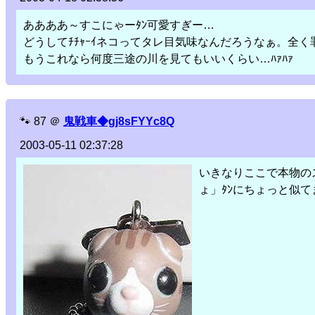
ああああ～すこにゃーﾀﾝ可愛すぎー…
どうしてﾁﾁｬｰｲネコってタレ目気味なんだろうなぁ。全く
もうこれなら何度三途の川を見てもいいくらい…ﾊｧﾊｧ
🐾
87
＠
鬼戦車◆gj8sFYYc8Q
2003-05-11 02:37:28
いきなりここで本物の
ょ」ﾀﾝにちょっと似て