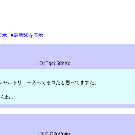
表示
■最新50を表示
ID:iTqcL58hXc
りシャルトリュー入ってるコだと思ってますた。
せんね…
ID:Zl.Q2qVmtg