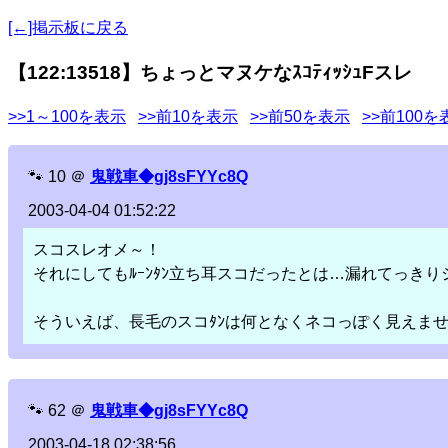
[←]掲示板に戻る
【122:13518】ちょっとマヌケなｽｺﾃｨｯｼｭFスレ
>>1～100を表示
>>前10を表示
>>前50を表示
>>前100を
🐾
10
＠
鬼戦車◆gj8sFYYc8Q
2003-04-04 01:52:22
スコスレオメ～！
それにしてもﾙｰﾝﾀﾝ立ち耳スコだったとは…漏れてっき
そういえば、長毛のスコﾀﾝは何となくネコっぽく見えま
🐾
62
＠
鬼戦車◆gj8sFYYc8Q
2003-04-18 02:38:56