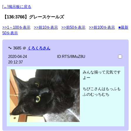
[←]掲示板に戻る
【136:3766】グレースケールズ
>>1～100を表示
>>前10を表示
>>前50を表示
>>前100を表示
■最新
50を表示
🐾
3685
＠
くろくろさん
2020-04-24
ID:RTS/8MuZ8U
20:12:37
みんな揃って元気です
よー
ちびこさんはもっふも
ふのむっちむち