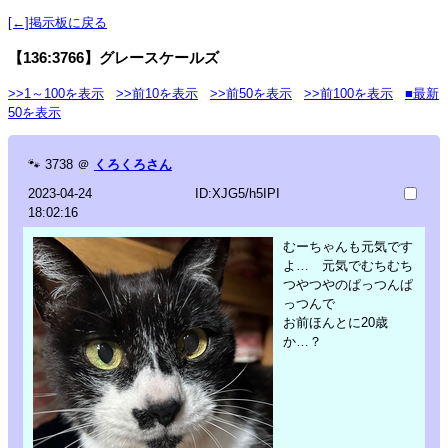
[←]掲示板に戻る
【136:3766】グレースケールズ
>>1～100を表示
>>前10を表示
>>前50を表示
>>前100を表示
■最新
50を表示
🐾
3738
＠
くろくろさん
2023-04-24
ID:XJG5/h5IPI
18:02:16
むーちゃんも元気です
よ… 元気でむちむち
つやつやのぱっつんぱ
っつんで
お前ほんとに20歳
か…？