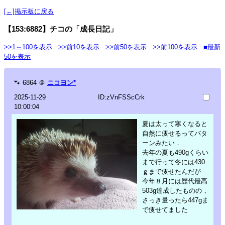
[←]掲示板に戻る
【153:6882】チコの「成長日記」
>>1～100を表示
>>前10を表示
>>前50を表示
>>前100を表示
■最新
50を表示
🐾
6864
＠
ニコヨン*
2025-11-29
ID:zVnFSScCrk
10:00:04
夏は太って寒くなると
自然に痩せるってパタ
ーンみたい．
去年の夏も490gくらい
まで行って冬には430
ｇまで痩せたんだが
今年８月には歴代最高
503g達成したものの，
さっき量ったら447gま
で痩せてました