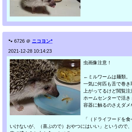
🐾
6726
＠
ニコヨン*
2021-12-28 10:14:23
虫画像注意！
←ミルワームは麺類。
一気に何匹も舌で巻き取
上がってるけど閲覧注
ホームセンターで活き
容器に触るのさえダメ
「（ドライフードを食
いけないが、（喜ぶので）おやつにはいい」というので