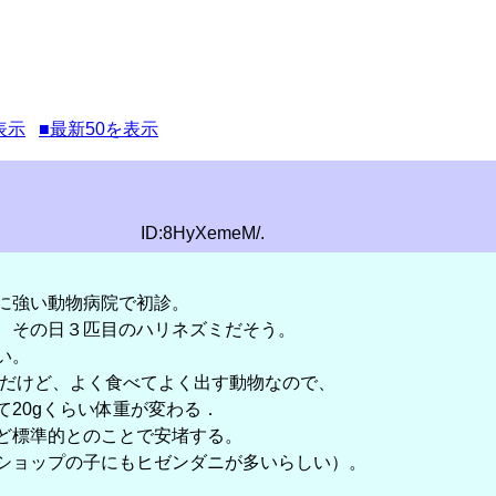
表示
■最新50を表示
ID:8HyXemeM/.
に強い動物病院で初診。
、その日３匹目のハリネズミだそう。
い。
同じだけど、よく食べてよく出す動物なので、
て20gくらい体重が変わる．
ど標準的とのことで安堵する。
ショップの子にもヒゼンダニが多いらしい）。