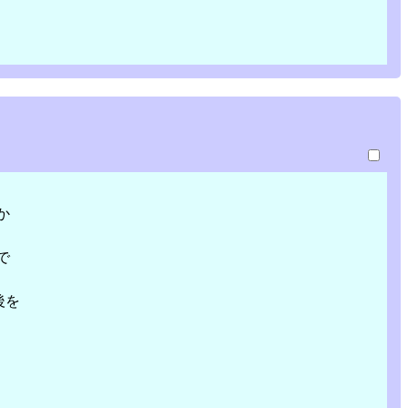
か
で
後を