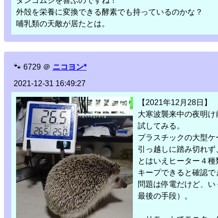
ダンゴムシを喜ぶのですね！
外殻を栄養に変換できる酵素でも持っているのかな？
哺乳類の天敵が居たとは。
🐾
6729
＠
ニコヨン*
2021-12-31 16:49:27
【2021年12月28日】
大寒波襲来中の夜明け
試してみる。
プラスチックの大型ケ
引っ越しに踏み切れず
とはいえヒーター４種
キープできると確認で
問題は停電だけど、い
最後の手段）。