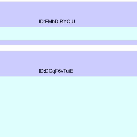
ID:FMbD.RYO.U
ID:DGqF6vTuiE