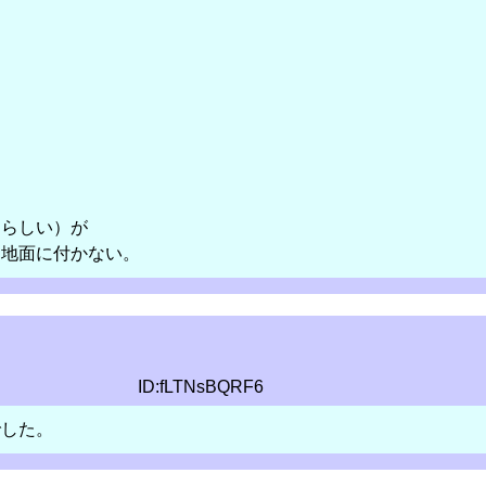
。
。
うらしい）が
は地面に付かない。
ID:fLTNsBQRF6
でした。