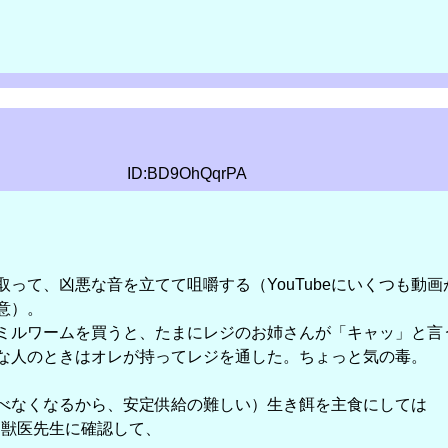
ID:BD9OhQqrPA
って、凶悪な音を立てて咀嚼する（YouTubeにいくつも動画
意）。
ミルワームを買うと、たまにレジのお姉さんが「キャッ」と言
な人のときはオレが持ってレジを通した。ちょっと気の毒。
べなくなるから、安定供給の難しい）生き餌を主食にしては
、獣医先生に確認して、