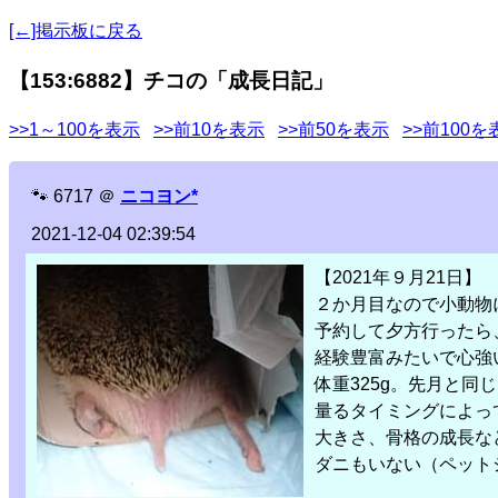
[←]掲示板に戻る
【153:6882】チコの「成長日記」
>>1～100を表示
>>前10を表示
>>前50を表示
>>前100を
🐾
6717
＠
ニコヨン*
2021-12-04 02:39:54
【2021年９月21日】
２か月目なので小動物
予約して夕方行ったら
経験豊富みたいで心強
体重325g。先月と
量るタイミングによっ
大きさ、骨格の成長な
ダニもいない（ペット