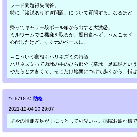
フード問題得失問答。
特に「諸説ありすぎ問題」について質問する。なるほど
帰ってキャリー段ボール箱から出すと大激怒。
ミルワームでご機嫌を取るが、翌日食べず、うんこせず
心配したけど、すぐ元のペースに。
←こういう寝相もハリネズミの特徴。
ハリネズミって肉球の手のひら部分（掌球、足底球とい
やたらと大きくて、そこだけ地面につけて歩くから、指
🐾
6718
＠
助格
2021-12-04 20:29:07
坊やの推測左足がくにっとして可愛い～。病院お疲れ様