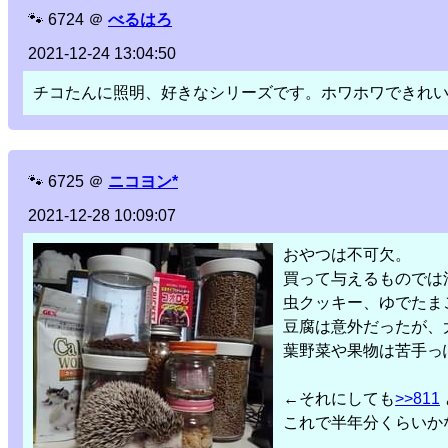
🐾
6724
＠
べるはろ
2021-12-24 13:04:50
チコたんに照明、好きなシリーズです。ホワホワできれ
🐾
6725
＠
ニコヨン*
2021-12-28 10:09:07
おやつは不可欠。
買って与えるものでは
虫クッキー、ゆでたま
豆腐は意外だったが、
葉野菜や果物は苦手っ
←それにしても
>>811
これで半年分くらいか