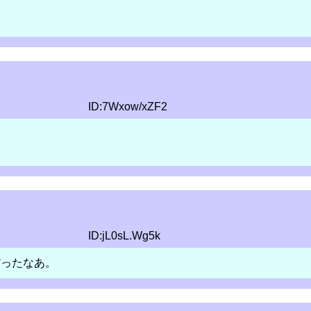
ID:7Wxow/xZF2
ID:jL0sL.Wg5k
だったなあ。