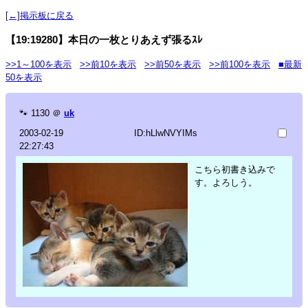
[←]掲示板に戻る
【19:19280】本日の一枚とりあえず張るｽﾚ
>>1～100を表示
>>前10を表示
>>前50を表示
>>前100を表示
■最新
50を表示
🐾
1130
＠
uk
2003-02-19
ID:hLlwNVYIMs
22:27:43
こちら初書き込みで
す。よろしう。