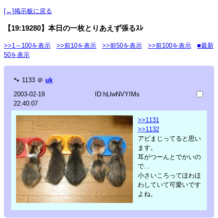
[←]掲示板に戻る
【19:19280】本日の一枚とりあえず張るｽﾚ
>>1～100を表示
>>前10を表示
>>前50を表示
>>前100を表示
■最新
50を表示
🐾
1133
＠
uk
2003-02-19
ID:hLlwNVYIMs
22:40:07
>>1131
>>1132
アビまじってると思い
ます。
耳がつーんとでかいの
で…
小さいころってほわほ
わしていて可愛いです
よね。