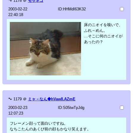
🐾
1178
＠
モサネコ
2003-02-22
ID:HHMdI63K32
22:40:18
床のニオイを嗅いで、
ふれ～めん。
…そこに何のニオイが
あったの？
🐾
1179
＠
ミャ－なん◆hVaw8.AZmE
2003-02-23
ID:S05twTpJdg
12:07:23
フレーメン顔って面白いですね。
なちこたんのあくび前の顔もかなり笑えます。