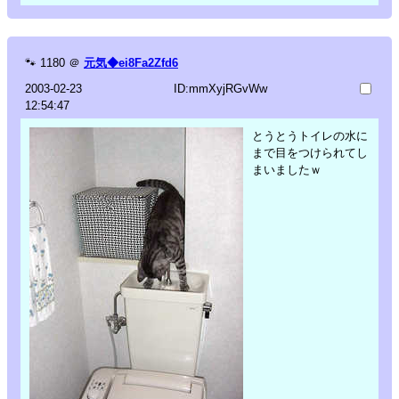
🐾
1180
＠
元気◆ei8Fa2Zfd6
2003-02-23
ID:mmXyjRGvWw
12:54:47
とうとうトイレの水に
まで目をつけられてし
まいましたｗ