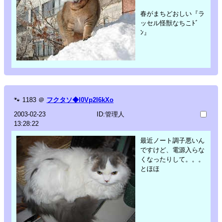
春がまちどおしい『ラ
ッセル怪獣なちこﾄﾞ
ﾝ』
🐾
1183
＠
フクタソ◆l0Vp2I6kXo
2003-02-23
ID:管理人
13:28:22
最近ノート調子悪いん
ですけど、電源入らな
くなったりして。。。
とほほ