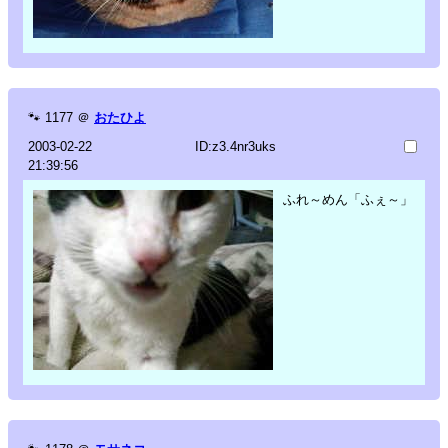
🐾
1177
＠
おたひよ
2003-02-22
ID:z3.4nr3uks
21:39:56
ふれ～めん「ふぇ～」