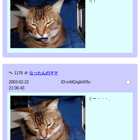
っ！
🐾
1176
＠
なったんのママ
2003-02-22
ID:mNGIqIkKRo
21:06:43
ぐー・・・、