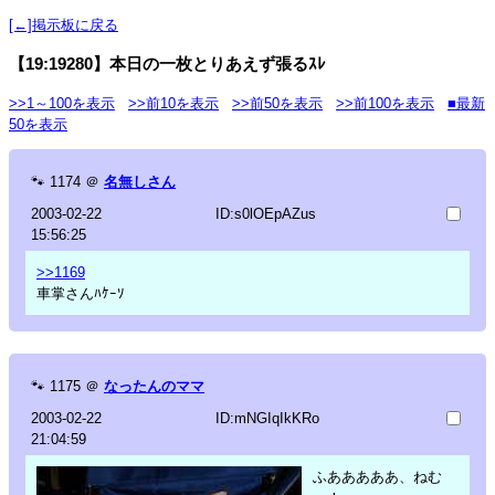
[←]掲示板に戻る
【19:19280】本日の一枚とりあえず張るｽﾚ
>>1～100を表示
>>前10を表示
>>前50を表示
>>前100を表示
■最新
50を表示
🐾
1174
＠
名無しさん
2003-02-22
ID:s0lOEpAZus
15:56:25
>>1169
車掌さんﾊｹｰｿ
🐾
1175
＠
なったんのママ
2003-02-22
ID:mNGIqIkKRo
21:04:59
ふあああああ、ねむ