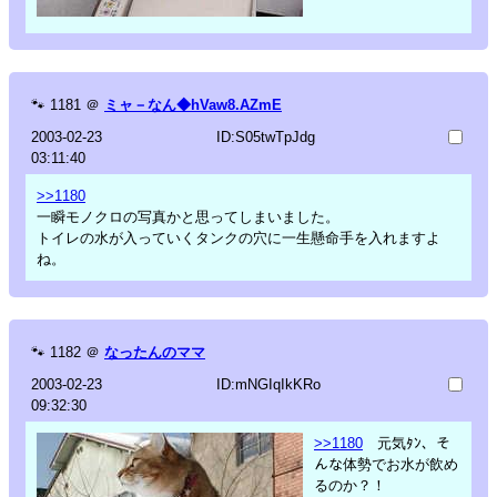
🐾
1181
＠
ミャ－なん◆hVaw8.AZmE
2003-02-23
ID:S05twTpJdg
03:11:40
>>1180
一瞬モノクロの写真かと思ってしまいました。
トイレの水が入っていくタンクの穴に一生懸命手を入れますよ
ね。
🐾
1182
＠
なったんのママ
2003-02-23
ID:mNGIqIkKRo
09:32:30
>>1180
元気ﾀﾝ、そ
んな体勢でお水が飲め
るのか？！