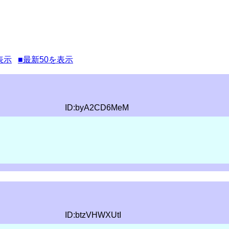
表示
■最新50を表示
ID:byA2CD6MeM
ID:btzVHWXUtI