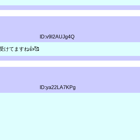
ID:v9I2AUJg4Q
けてますね👍🥰
ID:ya22LA7KPg