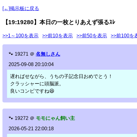
[←]掲示板に戻る
【19:19280】本日の一枚とりあえず張るｽﾚ
>>1～100を表示
>>前10を表示
>>前50を表示
>>前100を
🐾
19271
＠
名無しさん
2025-09-08 20:10:04
遅ればせながら、うちの子記念日おめでとう！
クラッシャーに頭脳派。
良いコンビですね😆
🐾
19272
＠
モモにゃん飼い主
2026-05-21 22:00:18