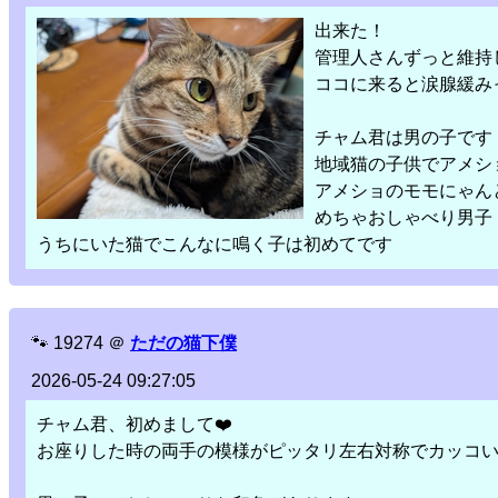
出来た！
管理人さんずっと維持
ココに来ると涙腺緩み
チャム君は男の子です
地域猫の子供でアメシ
アメショのモモにゃん
めちゃおしゃべり男子
うちにいた猫でこんなに鳴く子は初めてです
🐾
19274
＠
ただの猫下僕
2026-05-24 09:27:05
チャム君、初めまして❤️
お座りした時の両手の模様がピッタリ左右対称でカッコ