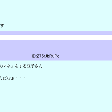
ます
ID:Z75rJbRuPc
のマネ」をする豆子さん
んだなぁ・・・