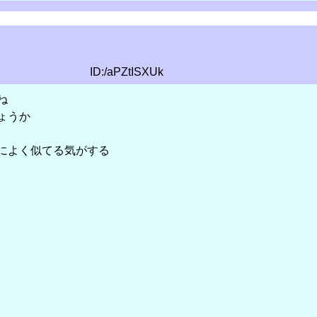
ID:/aPZtISXUk
ね
ょうか
によく似てる気がする