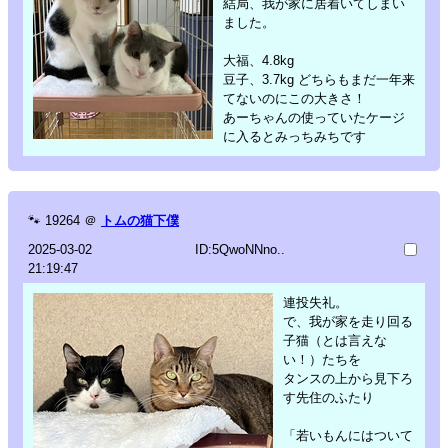
結局、我が家に居着いてしまい
ました。
大福、4.8kg
豆子、3.7kg どちらもまだ一年来
てないのにこの大きさ！
あーちゃんの使っていたケージ
に入るとみっちみちです
🐾
19264
＠
トムの猫下僕
2025-03-02
ID:5QwoNNno..
21:19:47
連投失礼。
で、我が家を走り回る
子猫（とは言えな
い！）たちを
タンスの上から見下ろ
す先住のふたり
「若いもんにはついて