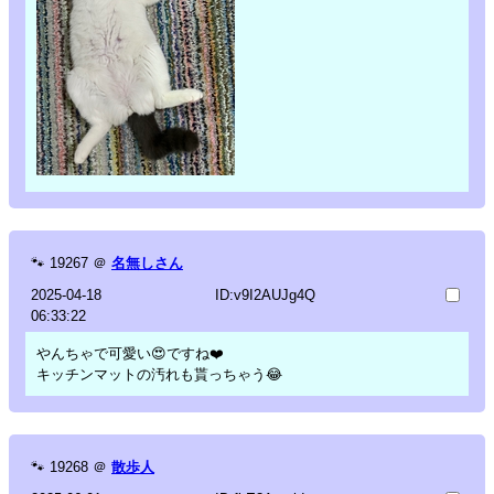
🐾
19267
＠
名無しさん
2025-04-18
ID:v9I2AUJg4Q
06:33:22
やんちゃで可愛い😍ですね❤️
キッチンマットの汚れも貰っちゃう😂
🐾
19268
＠
散歩人