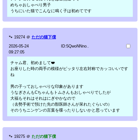
めちゃおしゃべり男子
うちにいた猫でこんなに鳴く子は初めてです
🐾
19274
＠
ただの猫下僕
2026-05-24
ID:5QwoNNno..
09:27:05
チャム君、初めまして❤️
お座りした時の両手の模様がピッタリ左右対称でカッコいいです
ね
男の子っておしゃべりな印象があります
うなぎさんもCちゃんもトムさんもおしゃべりでしたが
大福もそれはそれはにぎやかなので
（去勢手術で預けた先の獣医師さんが呆れたぐらいの）
そのうちニンゲンの言葉を喋ったりしないかと思っています
🐾
19275
＠
ただの猫下僕