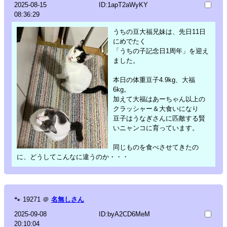
2025-08-15
ID:1apT2aWyKY
08:36:29
うちの豆大福兄妹は、先日11日
にめでたく
「うちの子記念日1周年」を迎え
ました。
本日の体重豆子4.9kg、大福
6kg。
加えて大福はあーちゃん以上の
クラッシャー＆大食いになり
豆子はうなぎさんに匹敵する賢
いニャンコに育っています。
同じものを食べさせてきたの
に、どうしてこんなに違うのか・・・
🐾
19271
＠
名無しさん
2025-09-08
ID:byA2CD6MeM
20:10:04