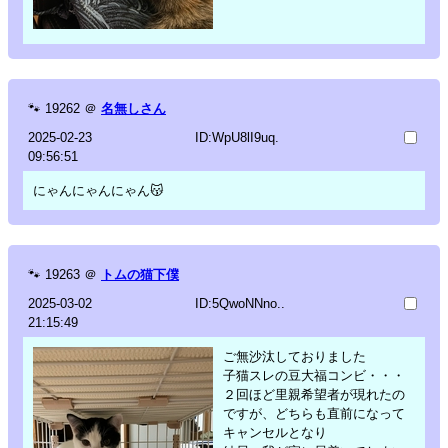
🐾
19262
＠
名無しさん
2025-02-23
ID:WpU8lI9uq.
09:56:51
にゃんにゃんにゃん😽
🐾
19263
＠
トムの猫下僕
2025-03-02
ID:5QwoNNno..
21:15:49
ご無沙汰しておりました
子猫スレの豆大福コンビ・・・
２回ほど里親希望者が現れたの
ですが、どちらも直前になって
キャンセルとなり