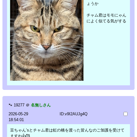
ょうか
チャム君はモモにゃん
によく似てる気がする
🐾
19277
＠
名無しさん
2026-05-29
ID:v9I2AUJg4Q
18:54:01
豆ちゃん’sとチャム君は虹の橋を渡った皆んなのご加護を受けて
ますね👍🥰