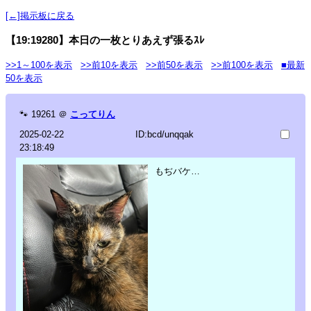
[←]掲示板に戻る
【19:19280】本日の一枚とりあえず張るｽﾚ
>>1～100を表示
>>前10を表示
>>前50を表示
>>前100を表示
■最新
50を表示
🐾
19261
＠
こってりん
2025-02-22
ID:bcd/unqqak
23:18:49
もぢバケ…