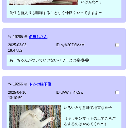
いけんわ〜」
先住も新入りも喧嘩することなく仲良くやってますよ〜
🐾
19265
＠
名無しさん
2025-03-03
ID:byA2CD6MeM
19:47:52
あーちゃんがついていけないパワーとは😂😂😂
🐾
19266
＠
トムの猫下僕
2025-04-16
ID:dAWnlh4KSw
13:10:59
いろいろな意味で地雷な豆子
（キッチンマットの上でごろご
ろするのはやめてくれ〜）