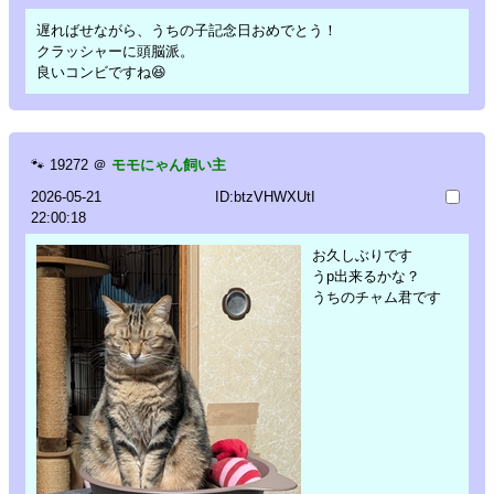
遅ればせながら、うちの子記念日おめでとう！
クラッシャーに頭脳派。
良いコンビですね😆
🐾
19272
＠
モモにゃん飼い主
2026-05-21
ID:btzVHWXUtI
22:00:18
お久しぶりです
うp出来るかな？
うちのチャム君です