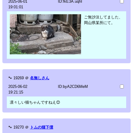
2025-06-01
ID:fkE3A.uqhI
19:01:01
ご無沙汰してました、
岡山県某所にて。
🐾
19269
＠
名無しさん
2025-06-02
ID:byA2CD6MeM
19:21:15
凛々しい猫ちゃんですねえ😊
🐾
19270
＠
トムの猫下僕