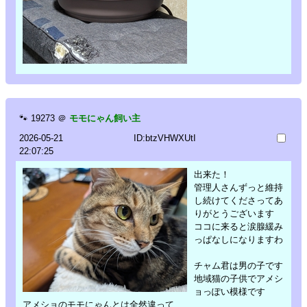
🐾
19273
＠
モモにゃん飼い主
2026-05-21
ID:btzVHWXUtI
22:07:25
出来た！
管理人さんずっと維持
し続けてくださってあ
りがとうございます
ココに来ると涙腺緩み
っぱなしになりますわ
チャム君は男の子です
地域猫の子供でアメシ
ョっぽい模様です
アメショのモモにゃんとは全然違って