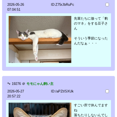
2026-05-26
ID:Z75rJbRuPc
07:04:51
先輩たちに倣って「豹
のマネ」をする豆子さ
ん
そういう季節になった
んだなぁ・・・
🐾
19276
＠
モモにゃん飼い主
2026-05-27
ID:/aPZtISXUk
20:57:22
すごい所で休んでます
ね
落ちたりしないんでし